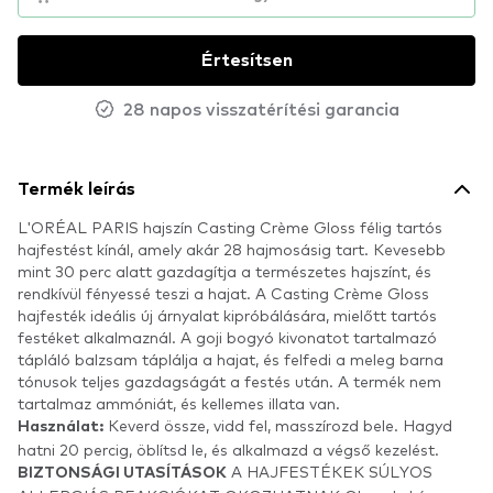
Értesítsen
28 napos visszatérítési garancia
Termék leírás
L'ORÉAL PARIS hajszín Casting Crème Gloss félig tartós
hajfestést kínál, amely akár 28 hajmosásig tart. Kevesebb
mint 30 perc alatt gazdagítja a természetes hajszínt, és
rendkívül fényessé teszi a hajat. A Casting Crème Gloss
hajfesték ideális új árnyalat kipróbálására, mielőtt tartós
festéket alkalmaznál. A goji bogyó kivonatot tartalmazó
tápláló balzsam táplálja a hajat, és felfedi a meleg barna
tónusok teljes gazdagságát a festés után. A termék nem
tartalmaz ammóniát, és kellemes illata van.
Keverd össze, vidd fel, masszírozd bele. Hagyd
Használat:
hatni 20 percig, öblítsd le, és alkalmazd a végső kezelést.
A HAJFESTÉKEK SÚLYOS
BIZTONSÁGI UTASÍTÁSOK