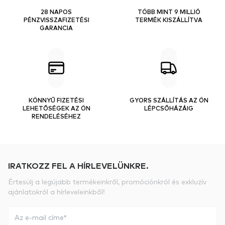
28 NAPOS
TÖBB MINT 9 MILLIÓ
PÉNZVISSZAFIZETÉSI
TERMÉK KISZÁLLÍTVA
GARANCIA
KÖNNYŰ FIZETÉSI
GYORS SZÁLLÍTÁS AZ ÖN
LEHETŐSÉGEK AZ ÖN
LÉPCSŐHÁZÁIG
RENDELÉSÉHEZ
IRATKOZZ FEL A HÍRLEVELÜNKRE.
Értesülj a legújabb termékeinkről, promóciónkról és exkluzív
ajánlatokról a hírleveleinkből!