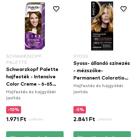
SCHWARZKOPF
SYOSS
PALETTE
Syoss- állandó színezés
Schwarzkopf Palette
- mézszőke-
hajfesték - Intensive
Permanent Coloration -
Color Creme - 6-65
Hajfestés és hajgyökér
8_7 Honey Blond
Hajfestés és hajgyökér
javítás
Nougat
javítás
-10%
-5%
1.971 Ft
2.190 Ft
2.841 Ft
2.990 Ft