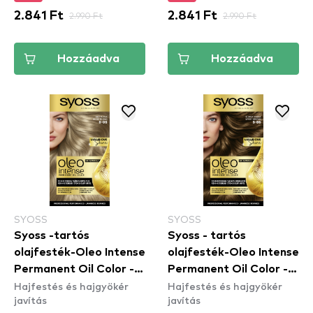
2.841 Ft
2.990 Ft
2.841 Ft
2.990 Ft
Hozzáadva
Hozzáadva
SYOSS
SYOSS
Syoss -tartós
Syoss - tartós
olajfesték-Oleo Intense
olajfesték-Oleo Intense
Permanent Oil Color -
Permanent Oil Color -
Hajfestés és hajgyökér
Hajfestés és hajgyökér
8-05 Beige Bliond
5-86 Sweet Brown
javítás
javítás