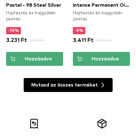
Pastel - 98 Steel Silver
Intense Permanent Oil
Hajfestés és hajgyökér
Hajfestés és hajgyökér
Color - 4-18 Mokka
javítás
javítás
Brown
-10%
-5%
3.231 Ft
3.590 Ft
3.411 Ft
3.590 Ft
Hozzáadva
Hozzáadva
Mutasd az összes terméket