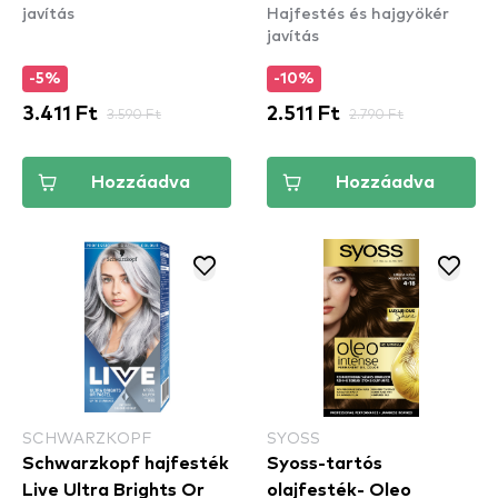
javítás
Hajfestés és hajgyökér
javítás
-5%
-10%
3.411 Ft
3.590 Ft
2.511 Ft
2.790 Ft
Hozzáadva
Hozzáadva
SCHWARZKOPF
SYOSS
Schwarzkopf hajfesték
Syoss-tartós
Live Ultra Brights Or
olajfesték- Oleo