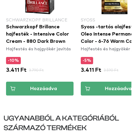
SCHWARZKOPF BRILLANCE
SYOSS
Schwarzkopf Brillance
Syoss -tartós olajfest
hajfesték - Intensive Color
Oleo Intense Permanen
Cream - 880 Dark Brown
Color - 6-76 Warm Co
Hajfestés és hajgyökér javítás
Hajfestés és hajgyökér ja
-10%
-5%
3.411 Ft
3.790 Ft
3.411 Ft
3.590 Ft
Hozzáadva
Hozzáadva
UGYANABBÓL A KATEGÓRIÁBÓL
SZÁRMAZÓ TERMÉKEK