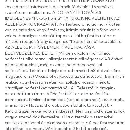
ALLERGIÁS REAKCIÓKAT OKOZHATNAK Olvasd el és
kövesd az utasításokat. A termék 16 év alatti személyek
számára nem alkalmas. A DOHÁNYTETOVÁLÁS
IDEIGLENES "Fekete henna" TATÚROK NÖVELHETIK AZ
ALLERGIA KOCKÁZATÁT. Ne festesd a hajad, ha: • kiütés
van az arcodon, vagy érzékeny, irritált, sérült fejbőröd van •
valaha bármilyen reakciót tapasztaltál hajfestés után • a
múltban reagáltál egy ideiglenes "fekete henna" tetoválásra
AZ ALLERGIA FIGYELMEN KÍVÜL HAGYÁSA
ÉLETVESZÉLYES LEHET. Minden alkalommal, amikor
hajfestést alkalmazol, allergiatesztet kell végezned 48 órával
a használat előtt, még akkor is, ha már használtál
hajfestéket. Tehát ne felejtsd el a terméket 48 órával előre
megvásárolni. (Olvasd el és kövesd az útmutatót). Bármilyen
reakció vagy kétség esetén konzultálj orvossal, mielőtt
bármilyen hajfestéket használnál. A "Fejlesztő" hidrogén-
peroxidot tartalmaz. A "Hajfesték" tartalmaz: fenilén-
diaminokat, fenilén-diaminokat (toluol-diaminok), rezorcinolt,
ammóniát • Használd a dobozban található kesztyűt. •
Kerüld a szemekkel való érintkezést. Ne használd a szempillák
vagy a szemöldök festésére. • Ha a termék a szemekkel
érintkezik, azonnal és alaposan öblítsd le. • A haj festése után
jól öblítsd le a hajat. Várj legalább 2 hetet a relaxáló,