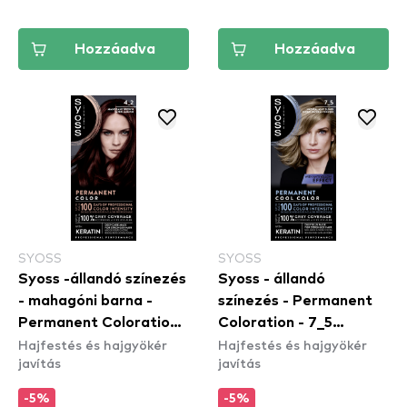
Hozzáadva
Hozzáadva
SYOSS
SYOSS
Syoss -állandó színezés
Syoss - állandó
- mahagóni barna -
színezés - Permanent
Permanent Coloration -
Coloration - 7_5
Hajfestés és hajgyökér
Hajfestés és hajgyökér
4_2 Mahogany Brown
Natural Ashy Blond
javítás
javítás
-5%
-5%