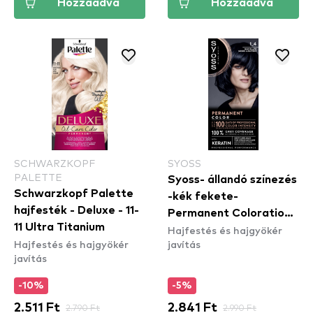
Hozzáadva
Hozzáadva
SCHWARZKOPF
SYOSS
PALETTE
Syoss- állandó színezés
Schwarzkopf Palette
-kék fekete-
hajfesték - Deluxe - 11-
Permanent Coloration -
11 Ultra Titanium
Hajfestés és hajgyökér
1_4 Blue Black
Hajfestés és hajgyökér
javítás
javítás
-10%
-5%
2.511 Ft
2.790 Ft
2.841 Ft
2.990 Ft