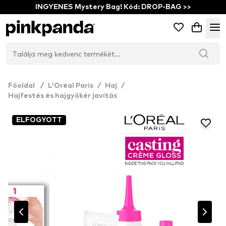
INGYENES Mystery Bag! Kód: DROP-BAG >>
Főoldal
/
L’Oréal Paris
/
Haj
/
Hajfestés és hajgyökér javítás
ELFOGYOTT