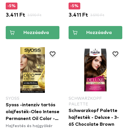
-5%
-5%
3.411 Ft
3.590 Ft
3.411 Ft
3.590 Ft
Hozzáadva
Hozzáadva
SYOSS
SCHWARZKOPF
PALETTE
Syoss -intenzív tartós
Schwarzkopf Palette
olajfesték-Oleo Intense
hajfesték - Deluxe - 3-
Permanent Oil Color -
65 Chocolate Brown
Hajfestés és hajgyökér
7-10 Natural Blond