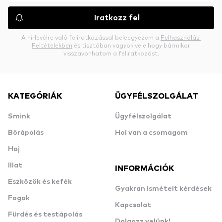
Iratkozz fel
A hírlevélre való feliratkozással beleegyezem a
Felhasználási
Feltételekben
és tisztában vagyok vele hogy bármikor
visszavonhatom a feliratkozást.
KATEGÓRIÁK
ÜGYFÉLSZOLGÁLAT
Smink
Ügyfélszolgálat
Bőrápolás
Hol van a csomagom
Haj
Illat
INFORMÁCIÓK
Eszközök és kefék
Gyakran ismételt kérdések
Fogak
Kapcsolat
Fürdés és testápolás
Dolgozz velünk!