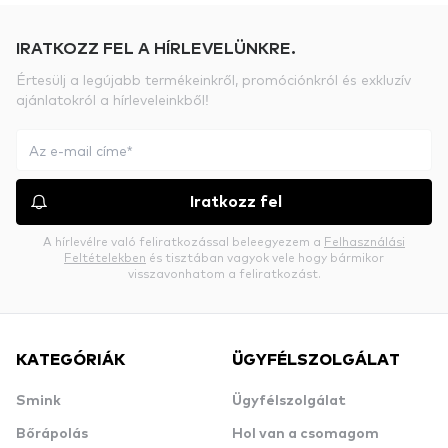
IRATKOZZ FEL A HÍRLEVELÜNKRE.
Értesülj a legújabb termékeinkről, promóciónkról és exkluzív
ajánlatokról a hírleveleinkből!
Iratkozz fel
A hírlevélre való feliratkozással beleegyezem a
Felhasználási
Feltételekben
és tisztában vagyok vele hogy bármikor
visszavonhatom a feliratkozást.
KATEGÓRIÁK
ÜGYFÉLSZOLGÁLAT
Smink
Ügyfélszolgálat
Bőrápolás
Hol van a csomagom