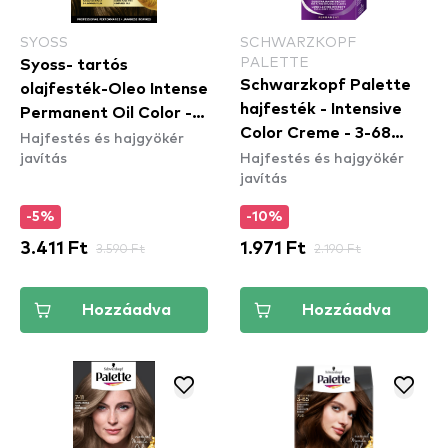
SYOSS
SCHWARZKOPF
PALETTE
Syoss- tartós
Schwarzkopf Palette
olajfesték-Oleo Intense
hajfesték - Intensive
Permanent Oil Color -
Color Creme - 3-68
Hajfestés és hajgyökér
4-60 Gold Brown
javítás
Hajfestés és hajgyökér
Dark Mahogany
javítás
-5%
-10%
3.411 Ft
3.590 Ft
1.971 Ft
2.190 Ft
Hozzáadva
Hozzáadva