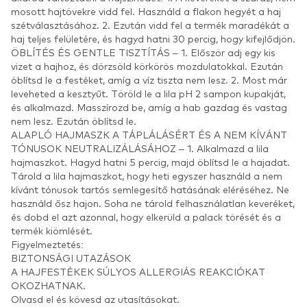
mosott hajtövekre vidd fel. Használd a flakon hegyét a haj
szétválasztásához. 2. Ezután vidd fel a termék maradékát a
haj teljes felületére, és hagyd hatni 30 percig, hogy kifejlődjön.
ÖBLÍTÉS ÉS GENTLE TISZTÍTÁS – 1. Először adj egy kis
vizet a hajhoz, és dörzsöld körkörös mozdulatokkal. Ezután
öblítsd le a festéket, amíg a víz tiszta nem lesz. 2. Most már
leveheted a kesztyűt. Töröld le a lila pH 2 sampon kupakját,
és alkalmazd. Masszírozd be, amíg a hab gazdag és vastag
nem lesz. Ezután öblítsd le.
ALAPLÓ HAJMASZK A TÁPLÁLÁSÉRT ÉS A NEM KÍVÁNT
TÓNUSOK NEUTRALIZÁLÁSÁHOZ – 1. Alkalmazd a lila
hajmaszkot. Hagyd hatni 5 percig, majd öblítsd le a hajadat.
Tárold a lila hajmaszkot, hogy heti egyszer használd a nem
kívánt tónusok tartós semlegesítő hatásának eléréséhez. Ne
használd ősz hajon. Soha ne tárold felhasználatlan keveréket,
és dobd el azt azonnal, hogy elkerüld a palack törését és a
termék kiömlését.
Figyelmeztetés:
BIZTONSÁGI UTAZÁSOK
A HAJFESTÉKEK SÚLYOS ALLERGIÁS REAKCIÓKAT
OKOZHATNAK.
Olvasd el és kövesd az utasításokat.