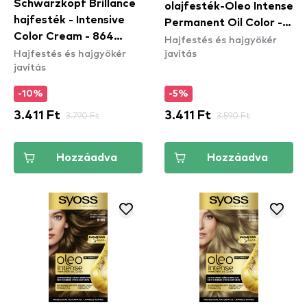
Schwarzkopf Brillance
olajfesték-Oleo Intense
hajfesték - Intensive
Permanent Oil Color -
Color Cream - 864
Hajfestés és hajgyökér
8-05 Beige Bliond
Hajfestés és hajgyökér
javítás
Fawn
javítás
-10%
-5%
3.411 Ft
3.790 Ft
3.411 Ft
3.590 Ft
Hozzáadva
Hozzáadva