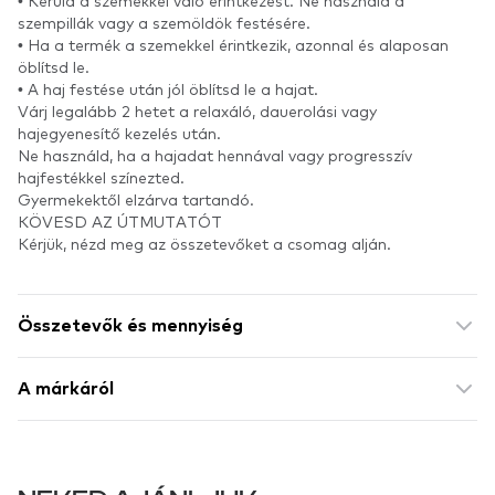
szempillák vagy a szemöldök festésére.
• Ha a termék a szemekkel érintkezik, azonnal és alaposan
öblítsd le.
• A haj festése után jól öblítsd le a hajat.
Várj legalább 2 hetet a relaxáló, dauerolási vagy
hajegyenesítő kezelés után.
Ne használd, ha a hajadat hennával vagy progresszív
hajfestékkel színezted.
Gyermekektől elzárva tartandó.
KÖVESD AZ ÚTMUTATÓT
Kérjük, nézd meg az összetevőket a csomag alján.
Összetevők és mennyiség
A márkáról