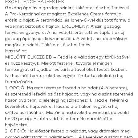
EXCELLENCE HAJFESTÉK
Gazdag ápolás a gazdag színért, tökéletes ősz haj fedéssel
A Pro-Keratinnal gazdagított Excellence Creme formula
erősíti a hajat. A ceramiddal és Ionen-G-vel dúsított formula
védelmet biztosít a hajnak. EREDMÉNY: A szín gazdag,
fényes és gyönyörű. A haj védett, erősített és táplált az új
gazdag ápolásnak köszönhetően. A védett haj optimálisan
megőrzi a színét. Tökéletes ősz haj fedés.
Használat:
MIELŐTT ELKEZDED – Fedd le a válladat egy törülközővel
és húzz kesztyűt. Mielőtt festenél, távolíts el minden
fémtárgyat a hajadból, és tartsd távol őket festés közben.
Ne használj fémtükröket és egyéb fémtartozékokat a haj
formázására.
1. OPCIÓ: Ha rendszeresen fested a hajadat (4-6 hetente),
és szeretnéd lefedni az ősz hajadat, vagy ha a színt szeretnéd
hasonlóvá tenni a jelenlegi hajszínedhez: 1. Kezd el felvinni a
keveréket a hajtövekre. Használd a flakon hegyét a haj
szétválasztásához. Miután a hajtöveket bevontad, dörzsöld
be 20 percig. Ezután vidd fel a termék maradékát a
hajvégekre.
2. OPCIÓ: Ha először fested a hajadat, vagy drámaian meg
akarod változtatni a hajszínedet: 1. A keveréket a száraz, nem