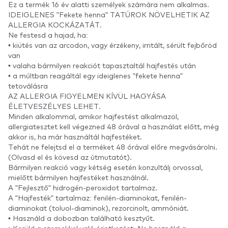
Ez a termék 16 év alatti személyek számára nem alkalmas.
IDEIGLENES "Fekete henna" TATÚROK NÖVELHETIK AZ
ALLERGIA KOCKÁZATÁT.
Ne festesd a hajad, ha:
• kiütés van az arcodon, vagy érzékeny, irritált, sérült fejbőröd
van
• valaha bármilyen reakciót tapasztaltál hajfestés után
• a múltban reagáltál egy ideiglenes "fekete henna"
tetoválásra
AZ ALLERGIA FIGYELMEN KÍVÜL HAGYÁSA
ÉLETVESZÉLYES LEHET.
Minden alkalommal, amikor hajfestést alkalmazol,
allergiatesztet kell végezned 48 órával a használat előtt, még
akkor is, ha már használtál hajfestéket.
Tehát ne felejtsd el a terméket 48 órával előre megvásárolni.
(Olvasd el és kövesd az útmutatót).
Bármilyen reakció vagy kétség esetén konzultálj orvossal,
mielőtt bármilyen hajfestéket használnál.
A "Fejlesztő" hidrogén-peroxidot tartalmaz.
A "Hajfesték" tartalmaz: fenilén-diaminokat, fenilén-
diaminokat (toluol-diaminok), rezorcinolt, ammóniát.
• Használd a dobozban található kesztyűt.
• Kerüld a szemekkel való érintkezést. Ne használd a