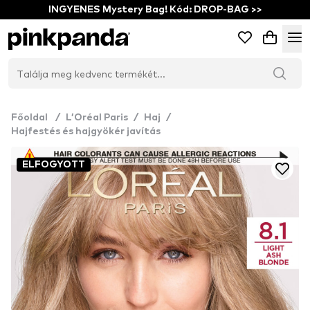
INGYENES Mystery Bag! Kód: DROP-BAG >>
Főoldal
/
L’Oréal Paris
/
Haj
/
Hajfestés és hajgyökér javítás
ELFOGYOTT