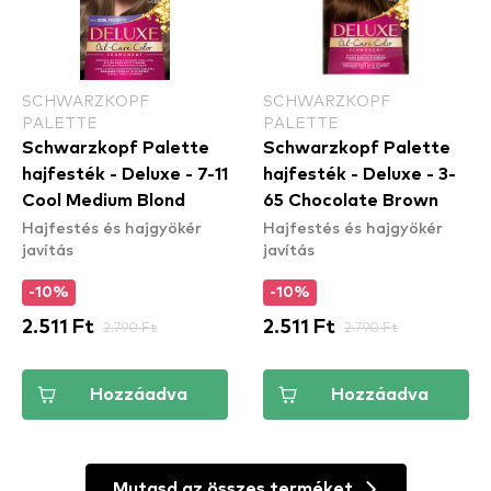
SCHWARZKOPF
SCHWARZKOPF
PALETTE
PALETTE
Schwarzkopf Palette
Schwarzkopf Palette
hajfesték - Deluxe - 7-11
hajfesték - Deluxe - 3-
Cool Medium Blond
65 Chocolate Brown
Hajfestés és hajgyökér
Hajfestés és hajgyökér
javítás
javítás
-10%
-10%
2.511 Ft
2.790 Ft
2.511 Ft
2.790 Ft
Hozzáadva
Hozzáadva
Mutasd az összes terméket