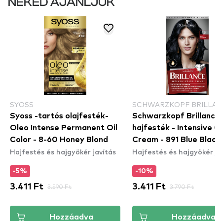
NEKED AJÁNLJUK
SYOSS
SCHWARZKOPF BRILLA
Syoss -tartós olajfesték-
Schwarzkopf Brillance
Oleo Intense Permanent Oil
hajfesték - Intensive C
Color - 8-60 Honey Blond
Cream - 891 Blue Black
Hajfestés és hajgyökér javítás
Hajfestés és hajgyökér ja
-5%
-10%
3.411 Ft
3.590 Ft
3.411 Ft
3.790 Ft
Hozzáadva
Hozzáadva