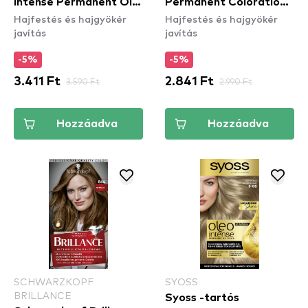
Intense Permanent Oil
Permanent Coloration -
Hajfestés és hajgyökér
Hajfestés és hajgyökér
Color - 3-10 Deep
3_1 Dark Brown
javítás
javítás
Brown
-5%
-5%
3.411 Ft
3.590 Ft
2.841 Ft
2.990 Ft
Hozzáadva
Hozzáadva
SCHWARZKOPF
SYOSS
BRILLANCE
Syoss -tartós