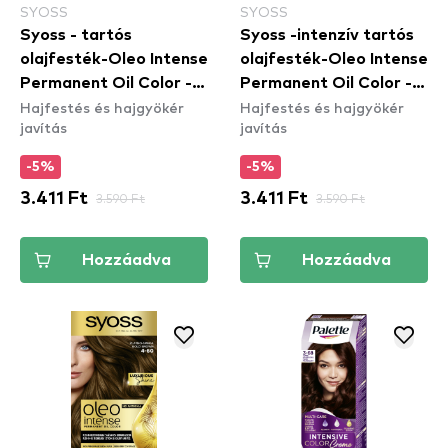
SYOSS
SYOSS
Syoss - tartós
Syoss -intenzív tartós
olajfesték-Oleo Intense
olajfesték-Oleo Intense
Permanent Oil Color -
Permanent Oil Color -
Hajfestés és hajgyökér
Hajfestés és hajgyökér
5-86 Sweet Brown
7-10 Natural Blond
javítás
javítás
-5%
-5%
3.411 Ft
3.590 Ft
3.411 Ft
3.590 Ft
Hozzáadva
Hozzáadva