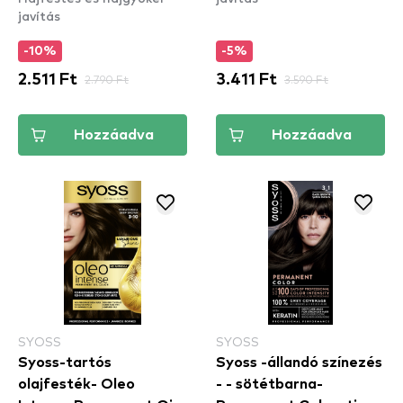
javítás
-10%
-5%
2.511 Ft
2.790 Ft
3.411 Ft
3.590 Ft
Hozzáadva
Hozzáadva
SYOSS
SYOSS
Syoss-tartós
Syoss -állandó színezés
olajfesték- Oleo
- - sötétbarna-