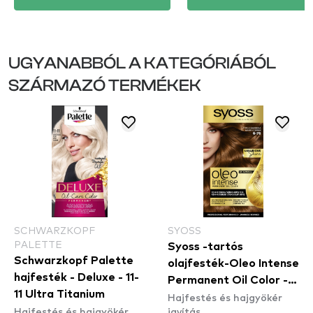
UGYANABBÓL A KATEGÓRIÁBÓL
SZÁRMAZÓ TERMÉKEK
SCHWARZKOPF
SYOSS
PALETTE
Syoss -tartós
Schwarzkopf Palette
olajfesték-Oleo Intense
hajfesték - Deluxe - 11-
Permanent Oil Color -
11 Ultra Titanium
Hajfestés és hajgyökér
6-76 Warm Copper
Hajfestés és hajgyökér
javítás