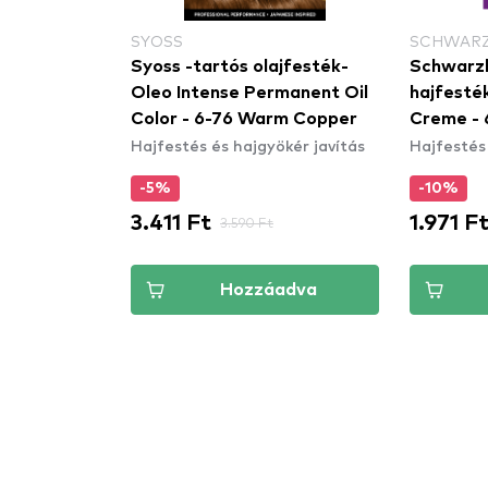
SYOSS
SCHWARZ
Syoss -tartós olajfesték-
Schwarzk
Oleo Intense Permanent Oil
hajfesték
Color - 6-76 Warm Copper
Creme - 
Hajfestés és hajgyökér javítás
Hajfestés 
-5%
-10%
3.411 Ft
1.971 F
3.590 Ft
Hozzáadva