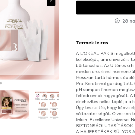
28 na
Termék leírás
A L’ORÉAL PARIS megalkotta 
kollekcióját, ami univerzális
bőrtónushoz. Az U tónus a hi
minden arcszínnel harmonizál
Hosszan tartó hármas ápoló 
Pro-Keratinnal gazdagított,
pH sampon finoman megtisztít
felfedi annak ragyogását. A 
elnehezítés nélkül táplálja a h
Úgy tesztelték, hogy képvisel
változatosságát. Olvasson t
linken:
Excellence Universal N
BIZTONSÁGI UTASÍTÁSOK
A HAJFESTÉKEK SÚLYOS 