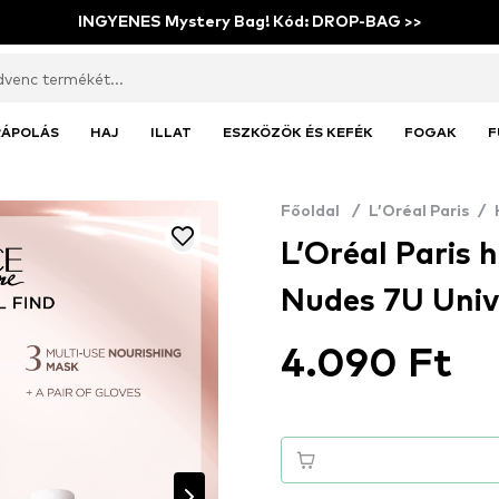
INGYENES Mystery Bag! Kód: DROP-BAG >>
RÁPOLÁS
HAJ
ILLAT
ESZKÖZÖK ÉS KEFÉK
FOGAK
F
Főoldal
/
L’Oréal Paris
/
L’Oréal Paris
Nudes 7U Univ
4.090 Ft