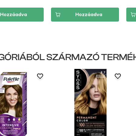
Hozzáadva
Hozzáadva
GÓRIÁBÓL SZÁRMAZÓ TERMÉ