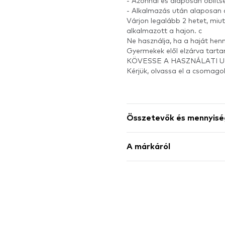
- Azonnal és alaposan öblítse
- Alkalmazás után alaposan öb
Várjon legalább 2 hetet, miut
alkalmazott a hajon. c
Ne használja, ha a haját henn
Gyermekek elől elzárva tarta
KÖVESSE A HASZNÁLATI U
Kérjük, olvassa el a csomagol
Összetevők és mennyisé
A márkáról