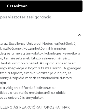
Értesítsen
pos visszatérítési garancia
az Excellence Universal Nudes hajfestékek új
 tükröződésének köszönhetően, illik minden
deg és a meleg árnyalatok különleges keveréke a
ó, természetesnek látszó színeredményért.
festék ammónia nélkül. Az ápoló színező krém
 hogy megvédje a hajat a festés során. A gyengéd
ja a fejbőrt, simává varázsolja a hajat, és
könnyű, tápláló maszk ceramidokkal dúsítva
ajat.
je a világon előforduló bőrtónusok
öbbet a tesztelés metódusáról az alábbi
udes univerzális árnyalatok
ALLERGIÁS REAKCIÓKAT OKOZHATNAK