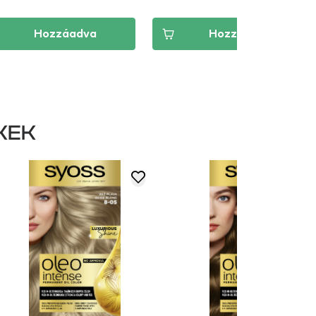
Hozzáadva
Hozzáadva
KEK