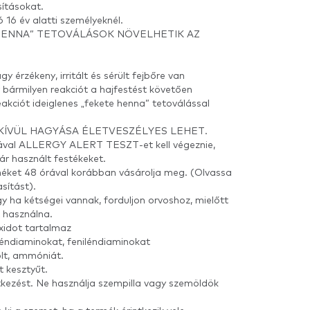
sításokat.
16 év alatti személyeknél.
 HENNA” TETOVÁLÁSOK NÖVELHETIK AZ
y érzékeny, irritált és sérült fejbőre van
r bármilyen reakciót a hajfestést követően
akciót ideiglenes „fekete henna” tetoválással
KÍVÜL HAGYÁSA ÉLETVESZÉLYES LEHET.
rával ALLERGY ALERT TESZT-et kell végeznie,
r használt festékeket.
méket 48 órával korábban vásárolja meg. (Olvassa
sítást).
y ha kétségei vannak, forduljon orvoshoz, mielőtt
 használna.
xidot tartalmaz
iléndiaminokat, feniléndiaminokat
olt, ammóniát.
t kesztyűt.
ntkezést. Ne használja szempilla vagy szemöldök