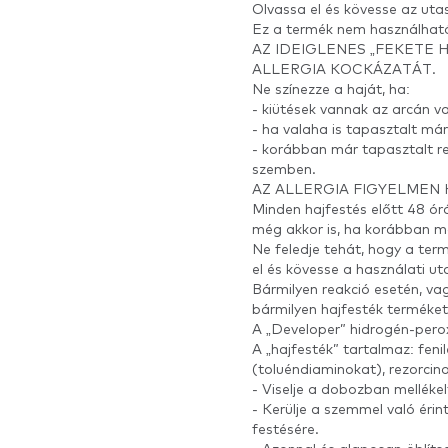
Olvassa el és kövesse az uta
Ez a termék nem használható 
AZ IDEIGLENES „FEKETE
ALLERGIA KOCKÁZATÁT.
Ne színezze a haját, ha:
- kiütések vannak az arcán vag
- ha valaha is tapasztalt má
- korábban már tapasztalt re
szemben.
AZ ALLERGIA FIGYELMEN 
Minden hajfestés előtt 48 ó
még akkor is, ha korábban má
Ne feledje tehát, hogy a ter
el és kövesse a használati uta
Bármilyen reakció esetén, vag
bármilyen hajfesték terméket
A „Developer” hidrogén-pero
A „hajfesték” tartalmaz: fen
(toluéndiaminokat), rezorcin
- Viselje a dobozban mellékel
- Kerülje a szemmel való éri
festésére.