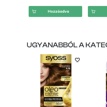
áadva
Hozzáadva
UGYANABBÓL A KATE