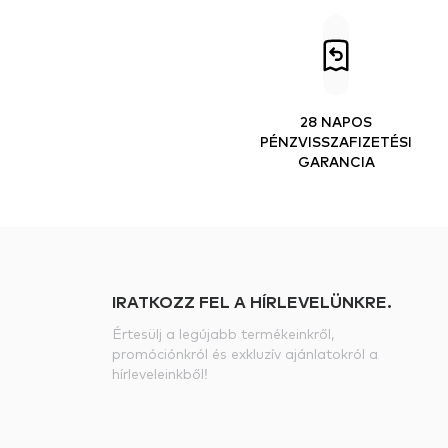
28 NAPOS
PÉNZVISSZAFIZETÉSI
GARANCIA
IRATKOZZ FEL A HÍRLEVELÜNKRE.
Értesülj a legújabb termékeinkről,
promóciónkról és exkluzív ajánlatokról a
hírleveleinkből!