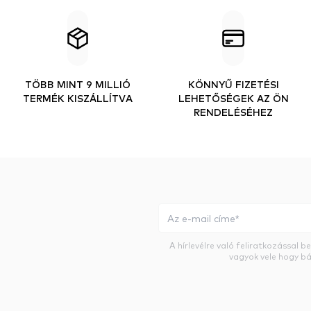
TÖBB MINT 9 MILLIÓ
KÖNNYŰ FIZETÉSI
TERMÉK KISZÁLLÍTVA
LEHETŐSÉGEK AZ ÖN
RENDELÉSÉHEZ
A hírlevélre való feliratkozással 
vagyok vele hogy bá