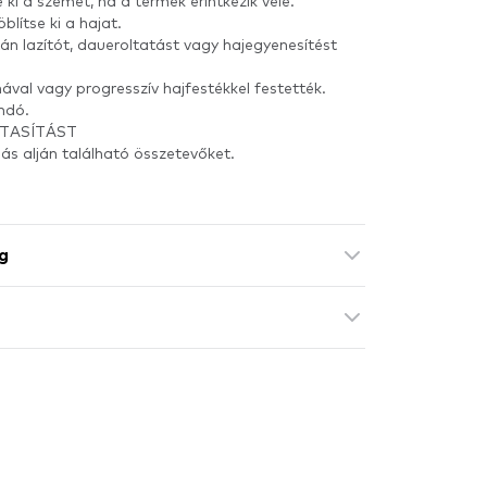
 ki a szemet, ha a termék érintkezik vele.
lítse ki a hajat.
án lazítót, daueroltatást vagy hajegyenesítést
ával vagy progresszív hajfestékkel festették.
ndó.
TASÍTÁST
ás alján található összetevőket.
g