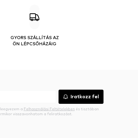
GYORS SZÁLLÍTÁS AZ
ÖN LÉPCSŐHÁZÁIG
Iratkozz fel
beleegyezem a
Felhasználási Feltételekben
és tisztában
rmikor visszavonhatom a feliratkozást.