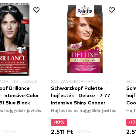
OPF BRILLANCE
SCHWARZKOPF PALETTE
SCH
pf Brillance
Schwarzkopf Palette
Sch
- Intensive Color
hajfesték - Deluxe - 7-77
hajf
91 Blue Black
Intensive Shiny Copper
Coo
s hajgyökér javítás
Hajfestés és hajgyökér javítás
Hajf
-10%
-1
2.511 Ft
2.5
3.790 Ft
2.790 Ft