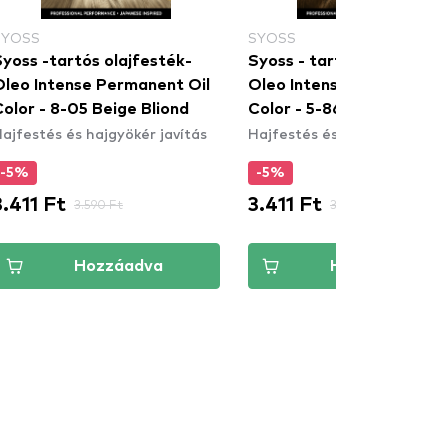
SYOSS
SYOSS
yoss -tartós olajfesték-
Syoss - tartós olajfesték
Oleo Intense Permanent Oil
Oleo Intense Permanent 
olor - 8-05 Beige Bliond
Color - 5-86 Sweet Brow
ajfestés és hajgyökér javítás
Hajfestés és hajgyökér javí
-5%
-5%
3.411 Ft
3.411 Ft
3.590 Ft
3.590 Ft
Hozzáadva
Hozzáadva