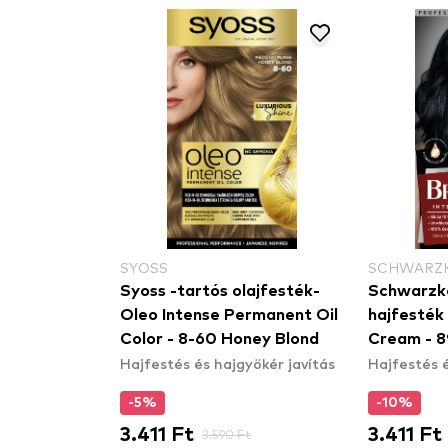
SYOSS
SCHWARZK
ollection-
Syoss -tartós olajfesték-
Schwarzko
9 Bronze
Oleo Intense Permanent Oil
hajfesték 
Color - 8-60 Honey Blond
Cream - 8
yökér javítás
Hajfestés és hajgyökér javítás
Hajfestés é
-5%
-10%
3.411 Ft
3.411 Ft
Ft
3.590 Ft