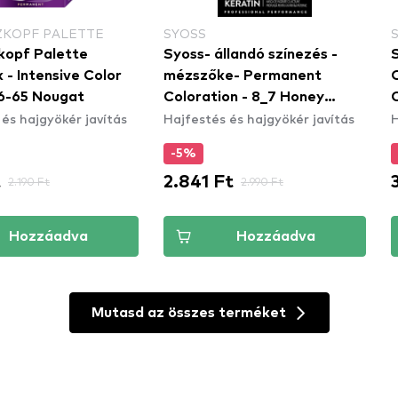
KOPF PALETTE
SYOSS
opf Palette
Syoss- állandó színezés -
S
 - Intensive Color
mézszőke- Permanent
6-65 Nougat
Coloration - 8_7 Honey
C
és hajgyökér javítás
Hajfestés és hajgyökér javítás
H
Blond
-5%
t
2.841 Ft
2.190 Ft
2.990 Ft
Hozzáadva
Hozzáadva
Mutasd az összes terméket