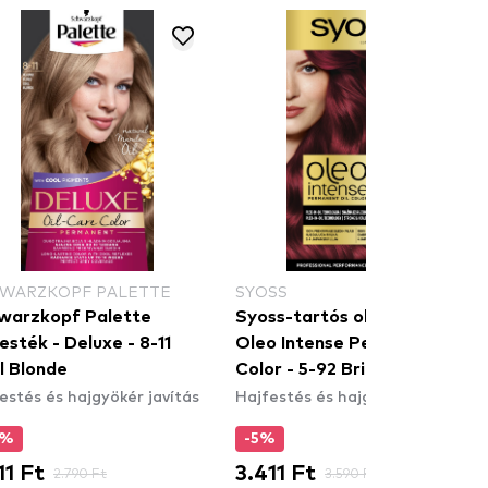
WARZKOPF PALETTE
SYOSS
warzkopf Palette
Syoss-tartós olajfesték-
esték - Deluxe - 8-11
Oleo Intense Permanent Oil
l Blonde
Color - 5-92 Bright Red
estés és hajgyökér javítás
Hajfestés és hajgyökér javítás
0%
-5%
11 Ft
3.411 Ft
2.790 Ft
3.590 Ft