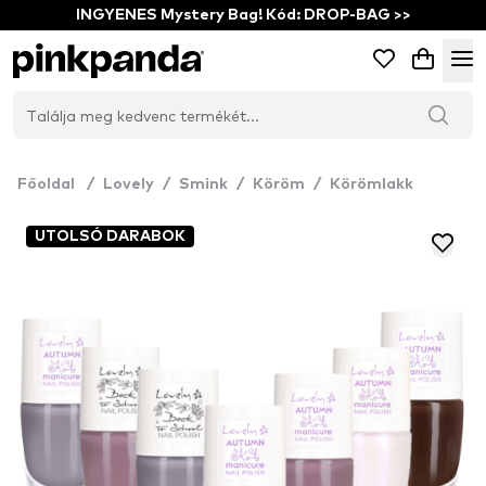
INGYENES Mystery Bag! Kód: DROP-BAG >>
Főoldal
/
Lovely
/
Smink
/
Köröm
/
Körömlakk
UTOLSÓ DARABOK