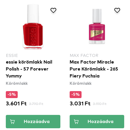
ESSIE
MAX FACTOR
essie körömlakk Nail
Max Factor Miracle
Polish - 57 Forever
Pure Körömlakk - 265
Yummy
Fiery Fuchsia
Körömlakk
Körömlakk
-5%
-5%
3.601 Ft
3.790 Ft
3.031 Ft
3.190 Ft
Hozzáadva
Hozzáadva