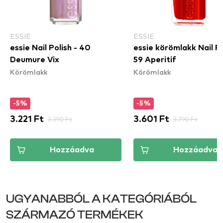
ESSIE
ESSIE
essie Nail Polish - 40
essie körömlakk Nail Po
Deumure Vix
59 Aperitif
Körömlakk
Körömlakk
-5%
-5%
3.221 Ft
3.390 Ft
3.601 Ft
3.790 Ft
Hozzáadva
Hozzáadva
UGYANABBÓL A KATEGÓRIÁBÓL
SZÁRMAZÓ TERMÉKEK