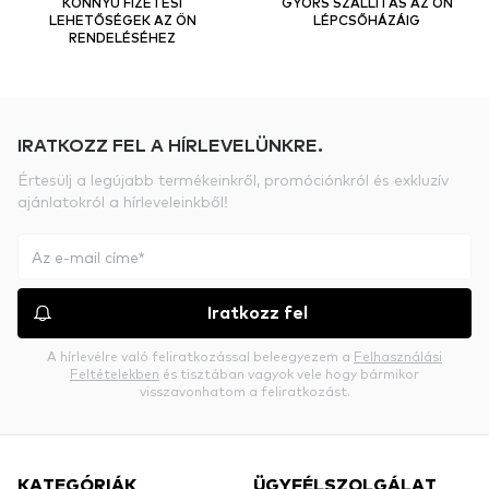
KÖNNYŰ FIZETÉSI
GYORS SZÁLLÍTÁS AZ ÖN
LEHETŐSÉGEK AZ ÖN
LÉPCSŐHÁZÁIG
RENDELÉSÉHEZ
IRATKOZZ FEL A HÍRLEVELÜNKRE.
Értesülj a legújabb termékeinkről, promóciónkról és exkluzív
ajánlatokról a hírleveleinkből!
Iratkozz fel
A hírlevélre való feliratkozással beleegyezem a
Felhasználási
Feltételekben
és tisztában vagyok vele hogy bármikor
visszavonhatom a feliratkozást.
KATEGÓRIÁK
ÜGYFÉLSZOLGÁLAT