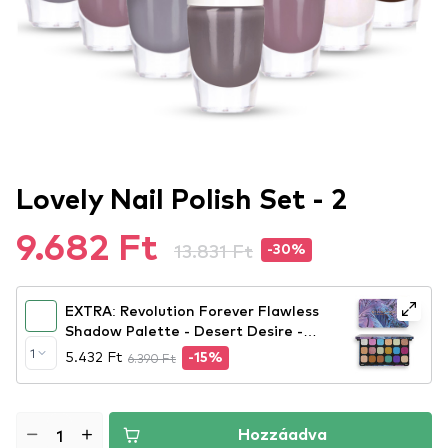
Lovely Nail Polish Set - 2
9.682 Ft
13.831 Ft
-30%
EXTRA: Revolution Forever Flawless
Shadow Palette - Desert Desire -
szemhéjpúder paletta
1
5.432 Ft
6.390 Ft
-15%
Hozzáadva