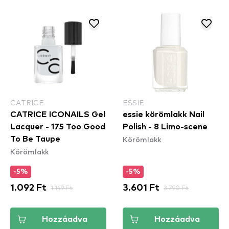
CATRICE
ESSIE
CATRICE ICONAILS Gel
essie körömlakk Nail
Lacquer - 175 Too Good
Polish - 8 Limo-scene
Körömlakk
To Be Taupe
Körömlakk
-5%
-5%
1.092 Ft
1.149 Ft
3.601 Ft
3.790 Ft
Hozzáadva
Hozzáadva