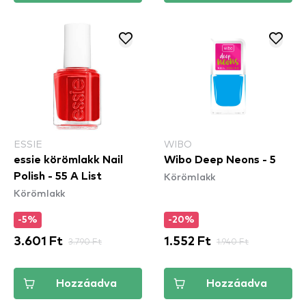
ESSIE
WIBO
essie körömlakk Nail
Wibo Deep Neons - 5
Körömlakk
Polish - 55 A List
Körömlakk
-5%
-20%
3.601 Ft
3.790 Ft
1.552 Ft
1.940 Ft
Hozzáadva
Hozzáadva