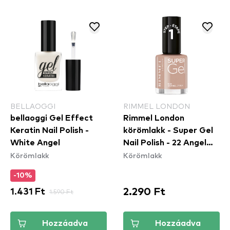
BELLAOGGI
RIMMEL LONDON
bellaoggi Gel Effect
Rimmel London
Keratin Nail Polish -
körömlakk - Super Gel
White Angel
Nail Polish - 22 Angel
Körömlakk
Körömlakk
Wing
-10%
2.290 Ft
1.431 Ft
1.590 Ft
Hozzáadva
Hozzáadva