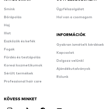
Smink
Ügyfélszolgálat
Bőrápolás
Hol van a csomagom
Haj
Illat
INFORMÁCIÓK
Eszközök és kefék
Gyakran ismételt kérdések
Fogak
Kapcsolat
Fürdés és testápolás
Dolgozz velünk!
Koreai kozmetikumok
Ajándékutalványok
Sérült termékek
Rólunk
Professional hair care
KÖVESS MINKET