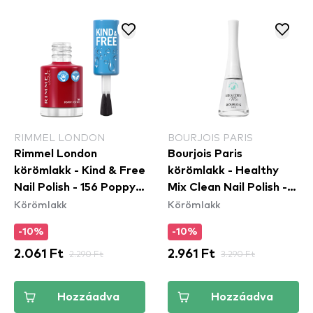
RIMMEL LONDON
BOURJOIS PARIS
Rimmel London
Bourjois Paris
körömlakk - Kind & Free
körömlakk - Healthy
Nail Polish - 156 Poppy
Mix Clean Nail Polish -
Körömlakk
Körömlakk
Pop Red
100 Blanc'hantement
-10%
-10%
2.061 Ft
2.290 Ft
2.961 Ft
3.290 Ft
Hozzáadva
Hozzáadva