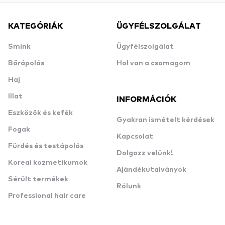
KATEGÓRIÁK
ÜGYFÉLSZOLGÁLAT
Smink
Ügyfélszolgálat
Bőrápolás
Hol van a csomagom
Haj
Illat
INFORMÁCIÓK
Eszközök és kefék
Gyakran ismételt kérdések
Fogak
Kapcsolat
Fürdés és testápolás
Dolgozz velünk!
Koreai kozmetikumok
Ajándékutalványok
Sérült termékek
Rólunk
Professional hair care