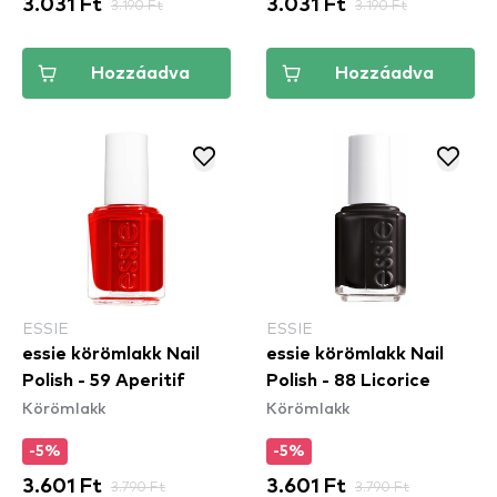
3.031 Ft
3.190 Ft
3.031 Ft
3.190 Ft
Hozzáadva
Hozzáadva
ESSIE
ESSIE
essie körömlakk Nail
essie körömlakk Nail
Polish - 59 Aperitif
Polish - 88 Licorice
Körömlakk
Körömlakk
-5%
-5%
3.601 Ft
3.790 Ft
3.601 Ft
3.790 Ft