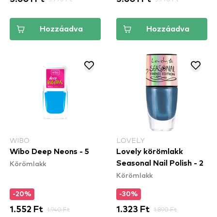
Hozzáadva
Hozzáadva
WIBO
LOVELY
Wibo Deep Neons - 5
Lovely körömlakk
Körömlakk
Seasonal Nail Polish - 2
Körömlakk
-20%
-30%
1.552 Ft
1.940 Ft
1.323 Ft
1.890 Ft