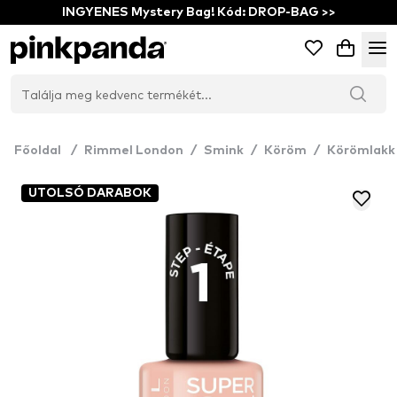
INGYENES Mystery Bag! Kód: DROP-BAG >>
Főoldal
/
Rimmel London
/
Smink
/
Köröm
/
Körömlakk
UTOLSÓ DARABOK