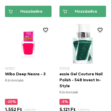
Hozzáadva
Hozzáadva
WIBO
ESSIE
Wibo Deep Neons - 3
essie Gel Couture Nail
Körömlakk
Polish - 548 Invest In-
Style
Körömlakk
-20%
-5%
1.552 Ft
1.940 Ft
5.121 Ft
5.390 Ft