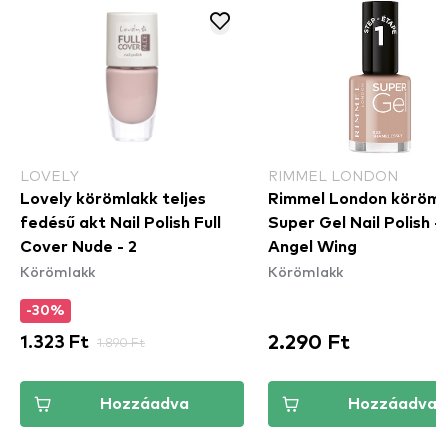
LOVELY
RIMMEL LONDON
Lovely körömlakk teljes
Rimmel London köröml
fedésű akt Nail Polish Full
Super Gel Nail Polish - 
Cover Nude - 2
Angel Wing
Körömlakk
Körömlakk
-30%
2.290 Ft
1.323 Ft
1.890 Ft
Hozzáadva
Hozzáadva