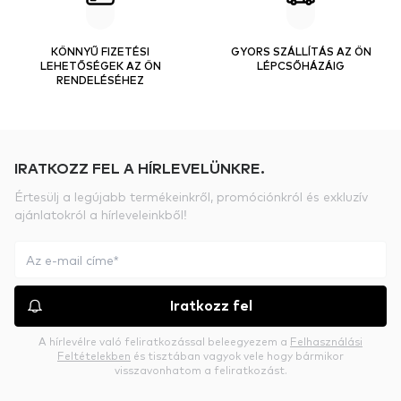
KÖNNYŰ FIZETÉSI
GYORS SZÁLLÍTÁS AZ ÖN
LEHETŐSÉGEK AZ ÖN
LÉPCSŐHÁZÁIG
RENDELÉSÉHEZ
IRATKOZZ FEL A HÍRLEVELÜNKRE.
Értesülj a legújabb termékeinkről, promóciónkról és exkluzív
ajánlatokról a hírleveleinkből!
Iratkozz fel
A hírlevélre való feliratkozással beleegyezem a
Felhasználási
Feltételekben
és tisztában vagyok vele hogy bármikor
visszavonhatom a feliratkozást.