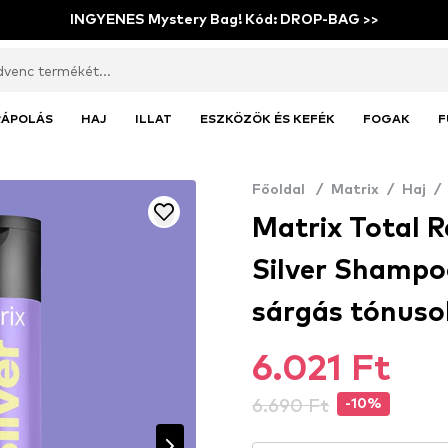
INGYENES Mystery Bag! Kód: DROP-BAG >>
RÁPOLÁS
HAJ
ILLAT
ESZKÖZÖK ÉS KEFÉK
FOGAK
F
Főoldal
/
Matrix
/
Haj
/
Matrix Total 
Silver Shampo
sárgás tónuso
6.021 Ft
6.690 Ft
-10%