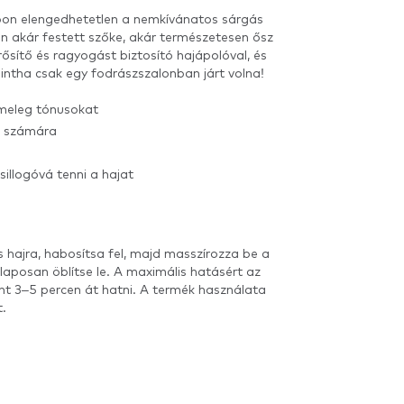
pon elengedhetetlen a nemkívánatos sárgás
en akár festett szőke, akár természetesen ősz
erősítő és ragyogást biztosító hajápolóval, és
intha csak egy fodrászszalonban járt volna!
 meleg tónusokat
aj számára
sillogóvá tenni a hajat
 hajra, habosítsa fel, majd masszírozza be a
laposan öblítse le. A maximális hatásért az
nt 3–5 percen át hatni. A termék használata
t.