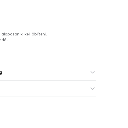
laposan ki kell öblíteni.
andó.
g