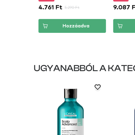
göndör ha
4.761 Ft
9.087 F
 Ft
5.290 Ft
áadva
Hozzáadva
UGYANABBÓL A KATE