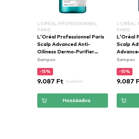
L'ORÉAL PROFESSIONNEL
L'ORÉAL
PARIS
PARIS
L'Oréal Professionnel Paris
L'Oréal P
Scalp Advanced Anti-
Scalp Ad
Oiliness Dermo-Purifier
Advanced
Sampon
Sampon
Shampoo tisztító sampon
elleni, 
zsíros fejbőrre
sampon
-15%
-15%
9.087 Ft
9.087 
10.690 Ft
Hozzáadva