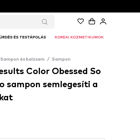
ÜRDÉS ÉS TESTÁPOLÁS
KOREAI KOZMETIKUMOK
Sampon és balzsam
/
Sampon
Results Color Obessed So
o sampon semlegesíti a
kat