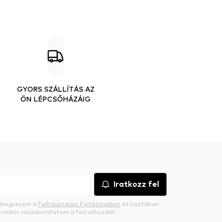
GYORS SZÁLLÍTÁS AZ
ÖN LÉPCSŐHÁZÁIG
Iratkozz fel
beleegyezem a
Felhasználási Feltételekben
és tisztában
rmikor visszavonhatom a feliratkozást.