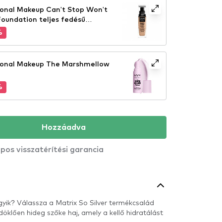
ional Makeup Can't Stop Won't
Foundation teljes fedésű
e
%
ional Makeup The Marshmellow
%
Hozzáadva
pos visszatérítési garancia
yik? Válassza a Matrix So Silver termékcsalád
öklően hideg szőke haj, amely a kellő hidratálást