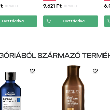
jra
t
9.621 Ft
6.0
10.690 Ft
10.690 Ft
Hozzáadva
Hozzáadva
GÓRIÁBÓL SZÁRMAZÓ TERMÉ