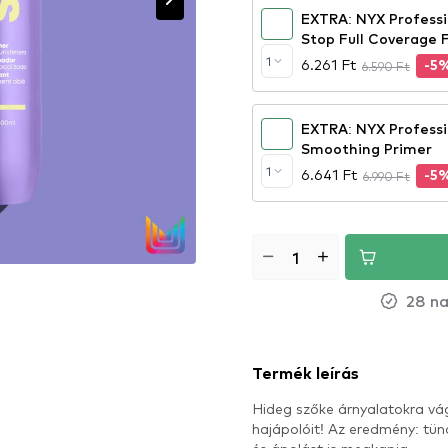
EXTRA: NYX Profess
Stop Full Coverage 
alapozó - True Beig
1
6.261 Ft
6.590 Ft
-5
EXTRA: NYX Profess
Smoothing Primer
1
6.641 Ft
6.990 Ft
-5
28 na
Termék leírás
Hideg szőke árnyalatokra vág
hajápolóit! Az eredmény: tünd