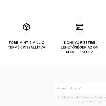
TÖBB MINT 9 MILLIÓ
KÖNNYŰ FIZETÉSI
TERMÉK KISZÁLLÍTVA
LEHETŐSÉGEK AZ ÖN
RENDELÉSÉHEZ
A hírlevélre való feliratkozással 
vagyok vele hogy bá