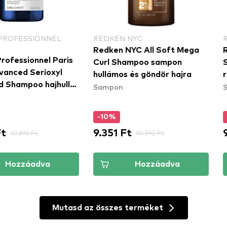
 PROFESSIONNEL
REDKEN NYC
Redken NYC All Soft Mega
rofessionnel Paris
Curl Shampoo sampon
vanced Serioxyl
hullámos és göndör hajra
 Shampoo hajhullás
Sampon
h
növekedés serkentő
-10%
Ft
9.351 Ft
10.690 Ft
10.390 Ft
Hozzáadva
Hozzáadva
Mutasd az összes terméket