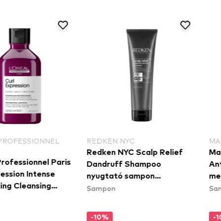
PROFESSIONNEL
REDKEN NYC
MAT
Redken NYC Scalp Relief
Matr
ofessionnel Paris
Dandruff Shampoo
Ant
ssion Intense
nyugtató sampon
meg
ng Cleansing
Sampon
Sam
korpásodás ellen
haj
mpoo tisztító
hullámos és
-10%
-1