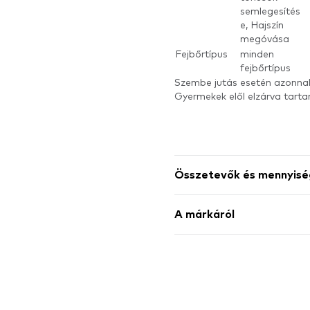
semlegesítés
e, Hajszín
megóvása
Fejbőrtípus
minden
fejbőrtípus
Szembe jutás esetén azonnal a
Gyermekek elől elzárva tart
Összetevők és mennyisé
A márkáról