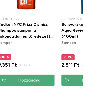
REDKEN NYC
SCHWARZKOPF GLISS
Redken NYC Frizz Dismiss
Schwarzkopf Gliss sampo
Shampoo sampon a
Aqua Revive Shampoo
rakoncátlan és töredezett
(400ml)
Sampon
Sampon
ajra
-10%
-10%
9.351 Ft
2.511 Ft
10.390 Ft
2.790 Ft
Hozzáadva
Hozzáadva