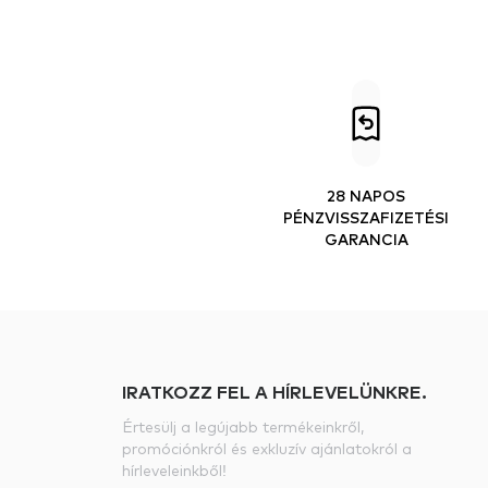
28 NAPOS
PÉNZVISSZAFIZETÉSI
GARANCIA
IRATKOZZ FEL A HÍRLEVELÜNKRE.
Értesülj a legújabb termékeinkről,
promóciónkról és exkluzív ajánlatokról a
hírleveleinkből!