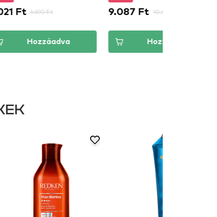
21 Ft
9.087 Ft
6.690 Ft
10.690 Ft
Hozzáadva
Hozzáadva
KEK