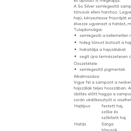
és ápolást is megkapja.
A So Silver semlegesítő sam
tónusok elleni harchoz. Legy
hajú, kényeztesse frizuráját 
élvezze ugyanazt a hatást, m
Tulajdonságai:
semlegesíti a kellemetlen
hideg tónust biztosít a h
hidratálja a hajszálakat
segít újra természetesen c
Összetétele:
semlegesítő pigmentek
Alkalmazása:
Vigye fel a sampont a nedves
hajszálak teljes hosszában. A
öblítés előtt hagyja a sampo
során védőkesztyűt is viselhe
Hajtípus
festett haj,
szőke és
szőkített haj
Hatás
Sárga
tónusok