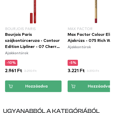
BOURJOIS PARIS
MAX FACTOR
Bourjois Paris
Max Factor Colour Elix
szájkontúrceruza - Contour
Ajakrúzs - 075 Rich Wi
Ajakkontúrok
Edition Lipliner - 07 Cherry
Ajakkontúrok
Boom Boom
-10%
-5%
2.961 Ft
3.290 Ft
3.221 Ft
3.390 Ft
Hozzáadva
Hozzáadva
UGYANABBÓL A KATEGÓRIÁBÓL