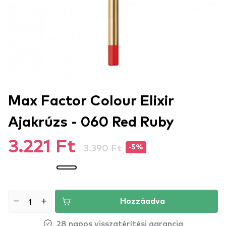
Max Factor Colour Elixir
Ajakrúzs - 060 Red Ruby
3.221 Ft
3.390 Ft
-5%
Hozzáadva
28 napos visszatérítési garancia