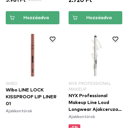
2.720 Ft
3.981 Ft
4.190 Ft
Hozzáadva
Hozzáadva
WIBO
NYX PROFESSIONAL
MAKEUP
Wibo LINE LOCK
NYX Professional
KISSPROOF LIP LINER
Makeup Line Loud
01
Longwear Ajakceruza -
Ajakkontúrok
Ajakkontúrok
Gimme Drama
(LLLP01)
-5%