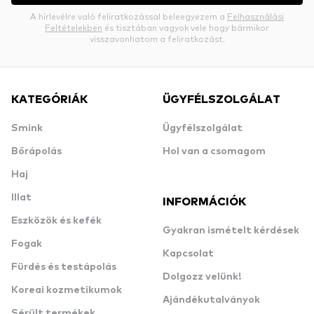
A hírlevélre való feliratkozással beleegyezem a
Felhasználási
Feltételekben
és tisztában vagyok vele hogy bármikor
visszavonhatom a feliratkozást.
KATEGÓRIÁK
ÜGYFÉLSZOLGÁLAT
Smink
Ügyfélszolgálat
Bőrápolás
Hol van a csomagom
Haj
Illat
INFORMÁCIÓK
Eszközök és kefék
Gyakran ismételt kérdések
Fogak
Kapcsolat
Fürdés és testápolás
Dolgozz velünk!
Koreai kozmetikumok
Ajándékutalványok
Sérült termékek