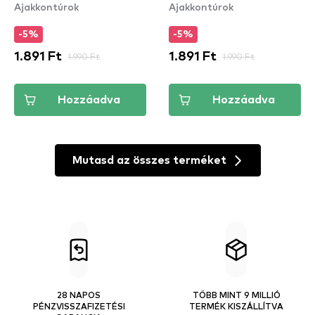
Ajakkontúrok
Ajakkontúrok
Lip Pencil – Peekaboo
Lip Pencil – Nude Pink
Neutral (SPL860)
(SPL858)
-5%
-5%
1.891 Ft
1.990 Ft
1.891 Ft
1.990 Ft
Hozzáadva
Hozzáadva
Mutasd az összes terméket
28 NAPOS
TÖBB MINT 9 MILLIÓ
PÉNZVISSZAFIZETÉSI
TERMÉK KISZÁLLÍTVA