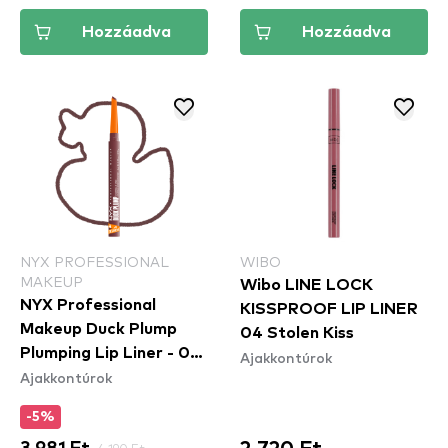
Hozzáadva
Hozzáadva
NYX PROFESSIONAL
WIBO
MAKEUP
Wibo LINE LOCK
NYX Professional
KISSPROOF LIP LINER
Makeup Duck Plump
04 Stolen Kiss
Plumping Lip Liner - 04
Ajakkontúrok
Ajakkontúrok
Fill Em' In
-5%