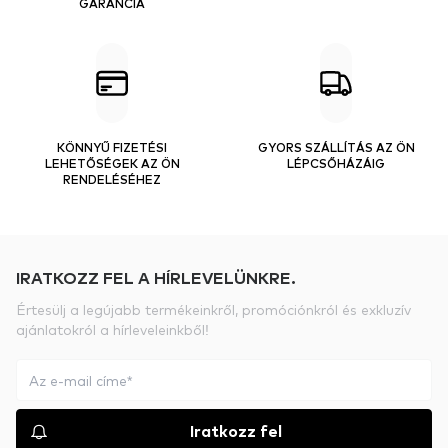
GARANCIA
KÖNNYŰ FIZETÉSI
GYORS SZÁLLÍTÁS AZ ÖN
LEHETŐSÉGEK AZ ÖN
LÉPCSŐHÁZÁIG
RENDELÉSÉHEZ
IRATKOZZ FEL A HÍRLEVELÜNKRE.
Értesülj a legújabb termékeinkről, promóciónkról és exkluzív
ajánlatokról a hírleveleinkből!
Iratkozz fel