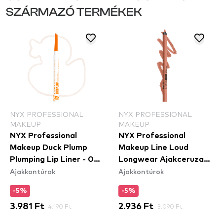
SZÁRMAZÓ TERMÉKEK
NYX PROFESSIONAL
NYX PROFESSIONAL
MAKEUP
MAKEUP
NYX Professional
NYX Professional
Makeup Duck Plump
Makeup Line Loud
Plumping Lip Liner - 01
Longwear Ajakceruza -
Ajakkontúrok
Ajakkontúrok
Ducking Clear
Daring Damsel
(LLLP02)
-5%
-5%
3.981 Ft
4.190 Ft
2.936 Ft
3.090 Ft