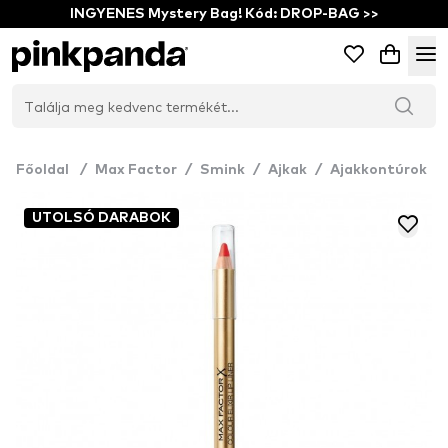
INGYENES Mystery Bag! Kód: DROP-BAG >>
Főoldal
/
Max Factor
/
Smink
/
Ajkak
/
Ajakkontúrok
UTOLSÓ DARABOK