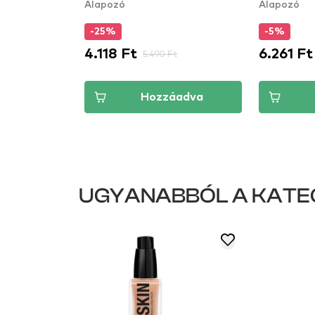
Alapozó
Alapozó
fedésű al
Porcelain
-25%
-5%
4.118 Ft
6.261 Ft
Ft
5.490 Ft
áadva
Hozzáadva
UGYANABBÓL A KATE