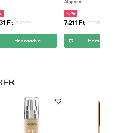
Alapozó
%
-5%
31 Ft
7.211 Ft
7.190 Ft
7.590 Ft
Hozzáadva
Hozzáadva
KEK