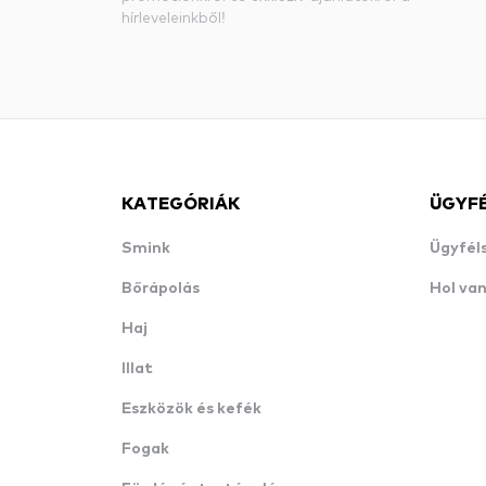
hírleveleinkből!
KATEGÓRIÁK
ÜGYF
Smink
Ügyfél
Bőrápolás
Hol va
Haj
Illat
Eszközök és kefék
Fogak