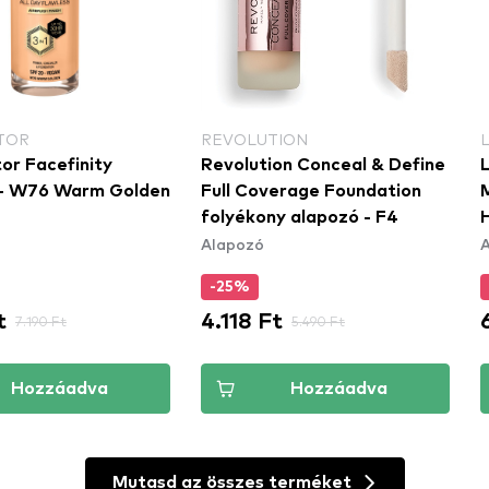
TOR
REVOLUTION
or Facefinity
Revolution Conceal & Define
L
 - W76 Warm Golden
Full Coverage Foundation
folyékony alapozó - F4
Alapozó
-25%
t
4.118 Ft
7.190 Ft
5.490 Ft
Hozzáadva
Hozzáadva
Mutasd az összes terméket