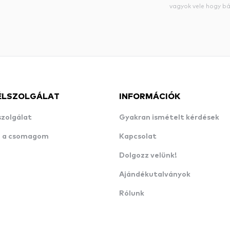
vagyok vele hogy bá
ÉLSZOLGÁLAT
INFORMÁCIÓK
szolgálat
Gyakran ismételt kérdések
n a csomagom
Kapcsolat
Dolgozz velünk!
Ajándékutalványok
Rólunk