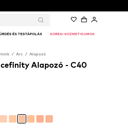
ÜRDÉS ÉS TESTÁPOLÁS
KOREAI KOZMETIKUMOK
mink
/
Arc
/
Alapozó
cefinity Alapozó - C40