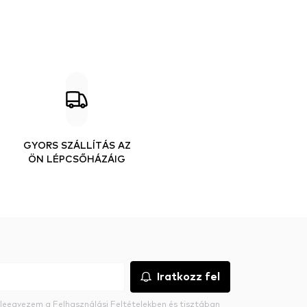
GYORS SZÁLLÍTÁS AZ
ÖN LÉPCSŐHÁZÁIG
Iratkozz fel
beleegyezem a
Felhasználási Feltételekben
és tisztában