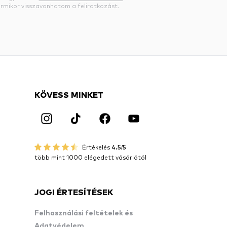
rmikor visszavonhatom a feliratkozást.
KÖVESS MINKET
Értékelés
4.5/5
több mint 1000 elégedett vásárlótól
JOGI ÉRTESÍTÉSEK
Felhasználási feltételek és
Adatvédelem