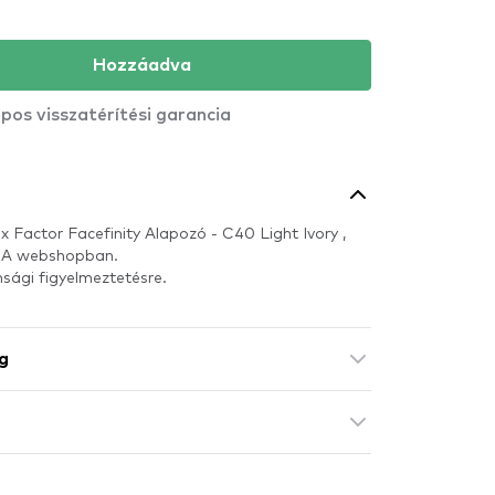
Hozzáadva
pos visszatérítési garancia
 Factor Facefinity Alapozó - C40 Light Ivory ,
DA webshopban.
nsági figyelmeztetésre.
g