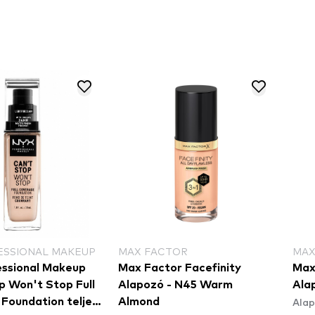
ESSIONAL MAKEUP
MAX FACTOR
MAX
ssional Makeup
Max Factor Facefinity
Max
p Won't Stop Full
Alapozó - N45 Warm
Ala
Ala
Foundation teljes
Almond