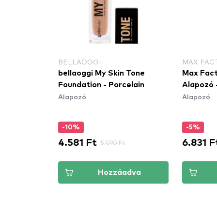
BELLAOGGI
MAX FAC
bellaoggi My Skin Tone
Max Fact
Foundation - Porcelain
Alapozó
Alapozó
Alapozó
-10%
-5%
4.581 Ft
6.831 F
5.090 Ft
Hozzáadva