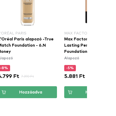
L’ORÉAL PARIS
MAX FACTOR
’Oréal Paris alapozó -True
Max Factor alapozó -
Match Foundation - 6.N
Lasting Performance
Honey
Foundation - 105 Soft Be
Alapozó
Alapozó
-8%
-5%
6.799 Ft
5.881 Ft
7.390 Ft
6.190 Ft
Hozzáadva
Hozzáadva