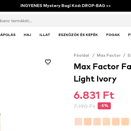
INGYENES Mystery Bag! Kód: DROP-BAG >>
RÁPOLÁS
HAJ
ILLAT
ESZKÖZÖK ÉS KEFÉK
FOGAK
F
Főoldal
/
Max Factor
/
S
Max Factor Fa
Light Ivory
6.831 Ft
7.190 Ft
-5%