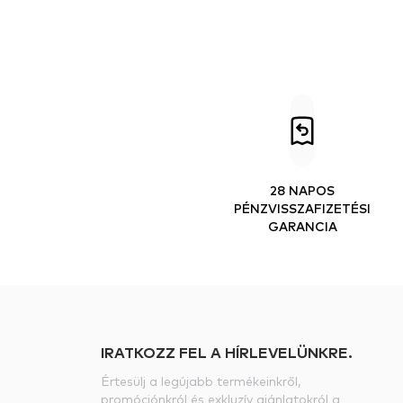
28 NAPOS
PÉNZVISSZAFIZETÉSI
GARANCIA
IRATKOZZ FEL A HÍRLEVELÜNKRE.
Értesülj a legújabb termékeinkről,
promóciónkról és exkluzív ajánlatokról a