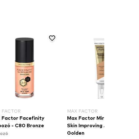
 FACTOR
MAX FACTOR
 Factor Facefinity
Max Factor Miracle Pure
pozó - C80 Bronze
Skin Improving Alapozó - 75
pozó
Golden