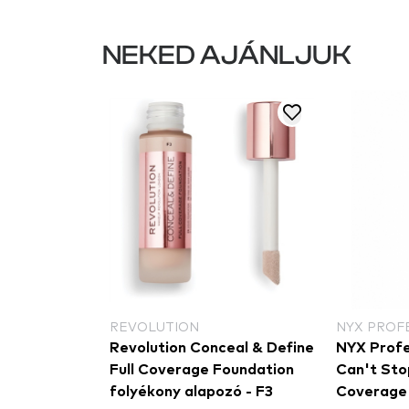
NEKED AJÁNLJUK
REVOLUTION
NYX PROF
Foundation +
Revolution Conceal & Define
NYX Profe
n - alapozó
Full Coverage Foundation
Can't Sto
folyékony alapozó - F3
Coverage 