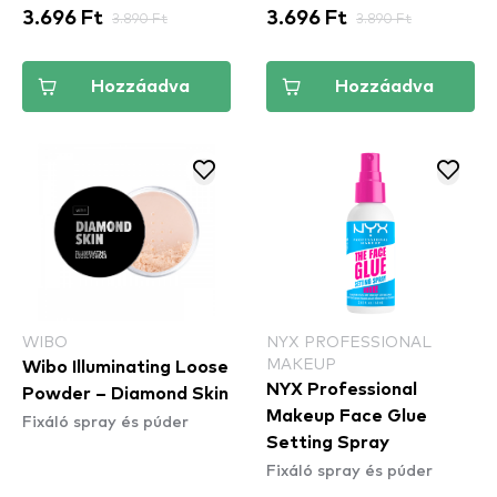
3.696 Ft
3.890 Ft
3.696 Ft
3.890 Ft
Hozzáadva
Hozzáadva
WIBO
NYX PROFESSIONAL
MAKEUP
Wibo Illuminating Loose
NYX Professional
Powder – Diamond Skin
Makeup Face Glue
Fixáló spray és púder
Setting Spray
Fixáló spray és púder