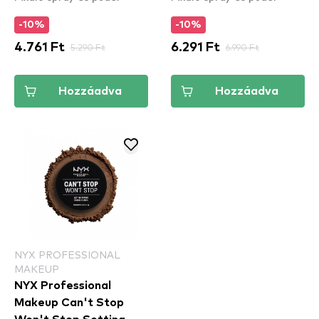
-10%
-10%
4.761 Ft
5.290 Ft
6.291 Ft
6.990 Ft
Hozzáadva
Hozzáadva
NYX PROFESSIONAL
MAKEUP
NYX Professional
Makeup Can't Stop