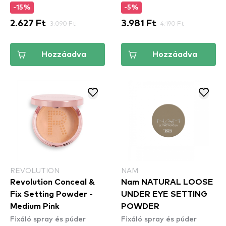
-15%
-5%
2.627 Ft
3.090 Ft
3.981 Ft
4.190 Ft
Hozzáadva
Hozzáadva
REVOLUTION
NAM
Revolution Conceal &
Nam NATURAL LOOSE
Fix Setting Powder -
UNDER EYE SETTING
Medium Pink
POWDER
Fixáló spray és púder
Fixáló spray és púder