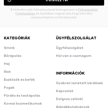
Iratkozz fel
A hírlevélre való feliratkozással beleegyezem a
Felhasználási
Feltételekben
és tisztában vagyok vele hogy bármikor
visszavonhatom a feliratkozást.
KATEGÓRIÁK
ÜGYFÉLSZOLGÁLAT
Smink
Ügyfélszolgálat
Bőrápolás
Hol van a csomagom
Haj
Illat
INFORMÁCIÓK
Eszközök és kefék
Gyakran ismételt kérdések
Fogak
Kapcsolat
Fürdés és testápolás
Dolgozz velünk!
Koreai kozmetikumok
Ajándékutalványok