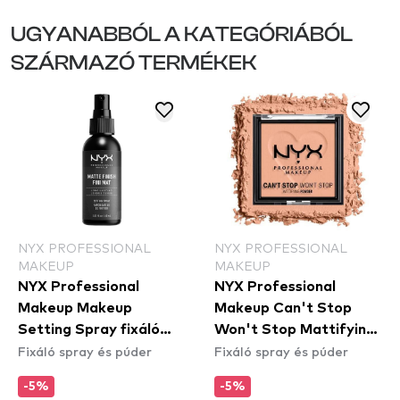
UGYANABBÓL A KATEGÓRIÁBÓL
SZÁRMAZÓ TERMÉKEK
NYX PROFESSIONAL
NYX PROFESSIONAL
MAKEUP
MAKEUP
NYX Professional
NYX Professional
Makeup Makeup
Makeup Can't Stop
Setting Spray fixáló
Won't Stop Mattifying
Fixáló spray és púder
Fixáló spray és púder
spray – Matte Finish
Powder - Bright Peach
(CSWSM13) - arcpúder
-5%
-5%