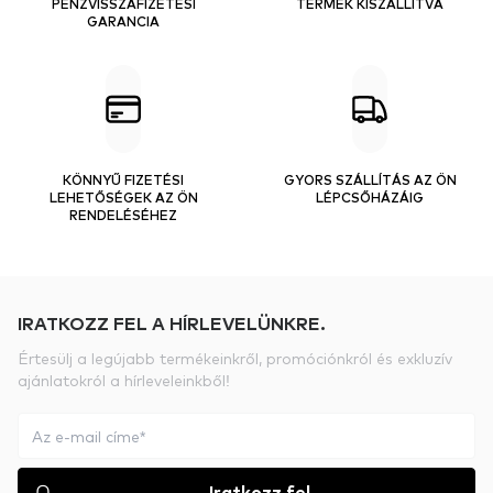
PÉNZVISSZAFIZETÉSI
TERMÉK KISZÁLLÍTVA
GARANCIA
KÖNNYŰ FIZETÉSI
GYORS SZÁLLÍTÁS AZ ÖN
LEHETŐSÉGEK AZ ÖN
LÉPCSŐHÁZÁIG
RENDELÉSÉHEZ
IRATKOZZ FEL A HÍRLEVELÜNKRE.
Értesülj a legújabb termékeinkről, promóciónkról és exkluzív
ajánlatokról a hírleveleinkből!