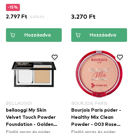
-15%
3.270 Ft
2.797 Ft
3.290 Ft
Hozzáadva
Hozzáadva
BELLAOGGI
BOURJOIS PARIS
bellaoggi My Skin
Bourjois Paris púder -
Velvet Touch Powder
Healthy Mix Clean
Foundation - Golden
Powder - 003 Rose
Fixáló spray és púder
Fixáló spray és púder
Beige
Beige