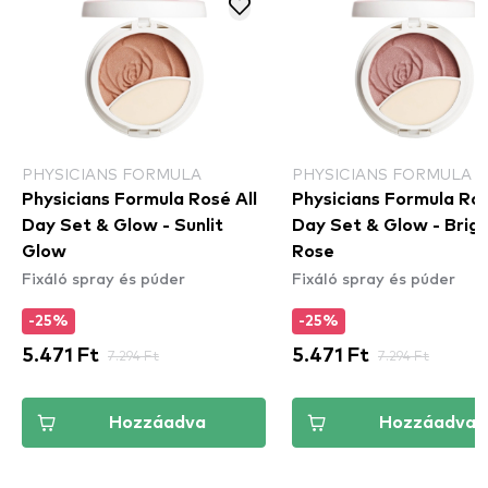
PHYSICIANS FORMULA
PHYSICIANS FORMULA
Physicians Formula Rosé All
Physicians Formula Ros
Day Set & Glow - Sunlit
Day Set & Glow - Brig
Glow
Rose
Fixáló spray és púder
Fixáló spray és púder
-25%
-25%
5.471 Ft
7.294 Ft
5.471 Ft
7.294 Ft
Hozzáadva
Hozzáadva