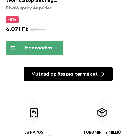
Won't Stop Setting
Fixáló spray és púder
Powder fixáló púder -
Deep
-5%
6.071 Ft
6.390 Ft
Hozzáadva
Mutasd az összes terméket
28 NAPOS
TÖBB MINT 9 MILLIÓ