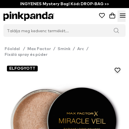
INGYENES Mystery Bag! Kód: DROP-BAG >>
Főoldal
/
Max Factor
/
Smink
/
Arc
/
Fixáló spray és púder
ELFOGYOTT