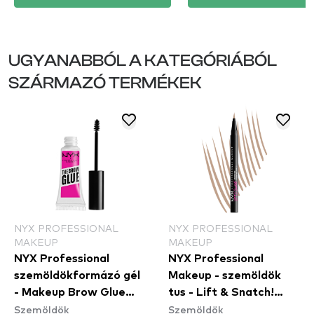
UGYANABBÓL A KATEGÓRIÁBÓL
SZÁRMAZÓ TERMÉKEK
NYX PROFESSIONAL
NYX PROFESSIONAL
MAKEUP
MAKEUP
NYX Professional
NYX Professional
szemöldökformázó gél
Makeup - szemöldök
- Makeup Brow Glue
tus - Lift & Snatch!
Szemöldök
Szemöldök
Instant Brow Styler
Brow Tint Pen - 01