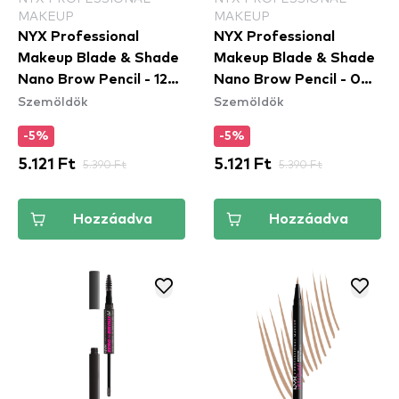
MAKEUP
MAKEUP
NYX Professional
NYX Professional
Makeup Blade & Shade
Makeup Blade & Shade
Nano Brow Pencil - 12
Nano Brow Pencil - 04
Szemöldök
Szemöldök
Black
Taupe
-5%
-5%
5.121 Ft
5.390 Ft
5.121 Ft
5.390 Ft
Hozzáadva
Hozzáadva