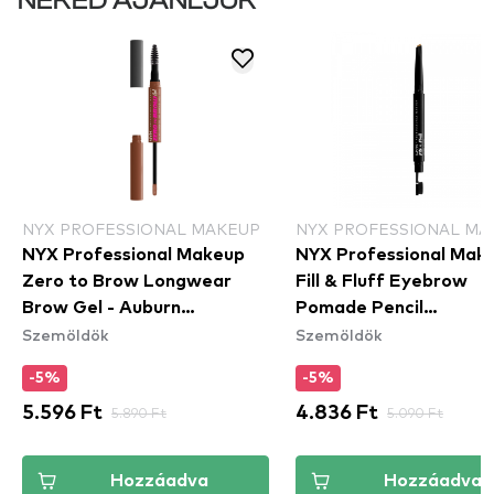
NEKED AJÁNLJUK
NYX PROFESSIONAL MAKEUP
NYX PROFESSIONAL MA
NYX Professional Makeup
NYX Professional Mak
Zero to Brow Longwear
Fill & Fluff Eyebrow
Brow Gel - Auburn
Pomade Pencil
Szemöldök
Szemöldök
(ZTBG04) - szemöldök gél
szemöldökcerzua - Bl
(FFEP01)
-5%
-5%
5.596 Ft
5.890 Ft
4.836 Ft
5.090 Ft
Hozzáadva
Hozzáadva