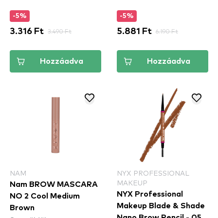
Blonde (LAS01)
-5%
-5%
3.316 Ft
3.490 Ft
5.881 Ft
6.190 Ft
Hozzáadva
Hozzáadva
NAM
NYX PROFESSIONAL
MAKEUP
Nam BROW MASCARA
NYX Professional
NO 2 Cool Medium
Makeup Blade & Shade
Brown
Nano Brow Pencil - 05