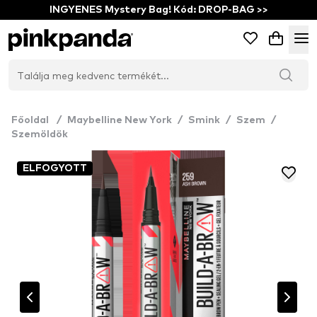
INGYENES Mystery Bag! Kód: DROP-BAG >>
Főoldal
/
Maybelline New York
/
Smink
/
Szem
/
Szemöldök
ELFOGYOTT