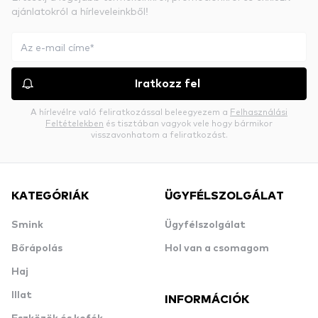
ajánlatokról a hírleveleinkből!
Iratkozz fel
A hírlevélre való feliratkozással beleegyezem a
Felhasználási
Feltételekben
és tisztában vagyok vele hogy bármikor
visszavonhatom a feliratkozást.
KATEGÓRIÁK
ÜGYFÉLSZOLGÁLAT
Smink
Ügyfélszolgálat
Bőrápolás
Hol van a csomagom
Haj
Illat
INFORMÁCIÓK