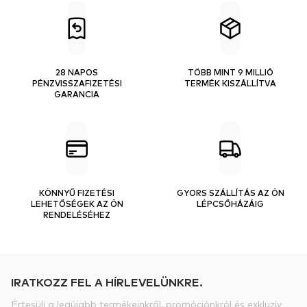
28 NAPOS
TÖBB MINT 9 MILLIÓ
PÉNZVISSZAFIZETÉSI
TERMÉK KISZÁLLÍTVA
GARANCIA
KÖNNYŰ FIZETÉSI
GYORS SZÁLLÍTÁS AZ ÖN
LEHETŐSÉGEK AZ ÖN
LÉPCSŐHÁZÁIG
RENDELÉSÉHEZ
IRATKOZZ FEL A HÍRLEVELÜNKRE.
Értesülj a legújabb termékeinkről, promóciónkról és exkluzív