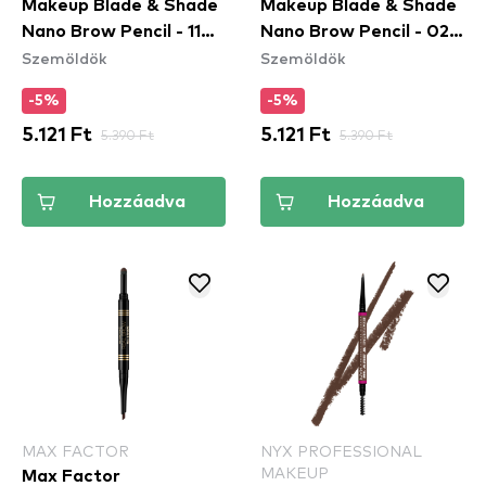
Makeup Blade & Shade
Makeup Blade & Shade
Nano Brow Pencil - 11
Nano Brow Pencil - 02
Szemöldök
Szemöldök
Grey
Blonde
-5%
-5%
5.121 Ft
5.390 Ft
5.121 Ft
5.390 Ft
Hozzáadva
Hozzáadva
MAX FACTOR
NYX PROFESSIONAL
MAKEUP
Max Factor