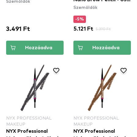
Szemöldök
Szemöldök
Auburn
-5%
3.491 Ft
5.121 Ft
5.390 Ft
Hozzáadva
Hozzáadva
NYX PROFESSIONAL
NYX PROFESSIONAL
MAKEUP
MAKEUP
NYX Professional
NYX Professional