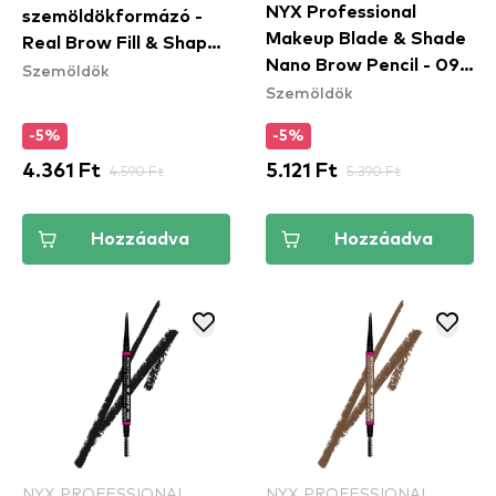
NYX Professional
szemöldökformázó -
Makeup Blade & Shade
Real Brow Fill & Shape -
Nano Brow Pencil - 09
Szemöldök
04 Deep Brown
Szemöldök
Brunette
-5%
-5%
4.361 Ft
4.590 Ft
5.121 Ft
5.390 Ft
Hozzáadva
Hozzáadva
NYX PROFESSIONAL
NYX PROFESSIONAL