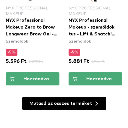
NYX PROFESSIONAL
NYX PROFESSIONAL
MAKEUP
MAKEUP
NYX Professional
NYX Professional
Makeup Zero to Brow
Makeup - szemöldök
Longwear Brow Gel -
tus - Lift & Snatch!
Szemöldök
Szemöldök
Black (ZTBG08) -
Brow Tint Pen - 03
szemöldök gél
Taupe (LAS03)
-5%
-5%
5.596 Ft
5.890 Ft
5.881 Ft
6.190 Ft
Hozzáadva
Hozzáadva
Mutasd az összes terméket