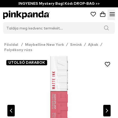
INGYENES Mystery Bag! Kód: DROP-BAG >>
Főoldal
/
Maybelline New York
/
Smink
/
Ajkak
/
Folyékony rúzs
UTOLSÓ DARABOK