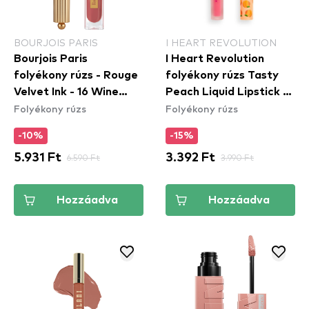
BOURJOIS PARIS
I HEART REVOLUTION
Bourjois Paris
I Heart Revolution
folyékony rúzs - Rouge
folyékony rúzs Tasty
Velvet Ink - 16 Wine
Peach Liquid Lipstick -
Folyékony rúzs
Folyékony rúzs
More Time
Princess
-10%
-15%
5.931 Ft
6.590 Ft
3.392 Ft
3.990 Ft
Hozzáadva
Hozzáadva