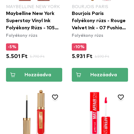
MAYBELLINE NEW YORK
BOURJOIS PARIS
Maybelline New York
Bourjois Paris
Superstay Vinyl Ink
folyékony rúzs - Rouge
Folyékony Rúzs - 105
Velvet Ink - 07 Fushia
Folyékony rúzs
Folyékony rúzs
Golden
Cha Cha
-5%
-10%
5.501 Ft
5.790 Ft
5.931 Ft
6.590 Ft
Hozzáadva
Hozzáadva