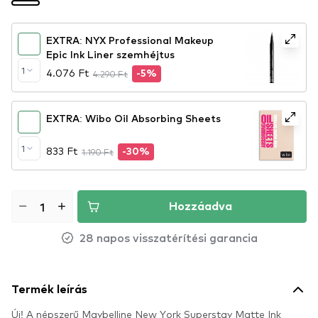
EXTRA: NYX Professional Makeup
Epic Ink Liner szemhéjtus
1
4.076 Ft
4.290 Ft
-5%
EXTRA: Wibo Oil Absorbing Sheets
1
833 Ft
1.190 Ft
-30%
Hozzáadva
28 napos visszatérítési garancia
Termék leírás
Új! A népszerű Maybelline New York Superstay Matte Ink