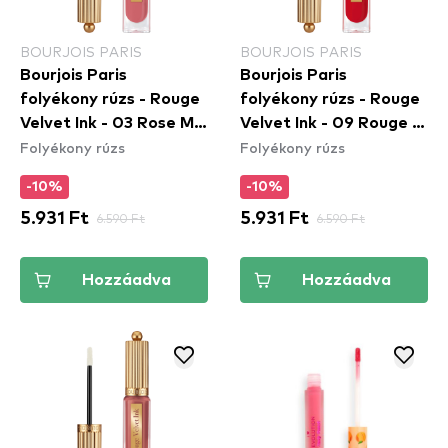
BOURJOIS PARIS
BOURJOIS PARIS
Bourjois Paris
Bourjois Paris
folyékony rúzs - Rouge
folyékony rúzs - Rouge
Velvet Ink - 03 Rose Me
Velvet Ink - 09 Rouge A
Folyékony rúzs
Folyékony rúzs
Tender
Reves
-10%
-10%
5.931 Ft
6.590 Ft
5.931 Ft
6.590 Ft
Hozzáadva
Hozzáadva