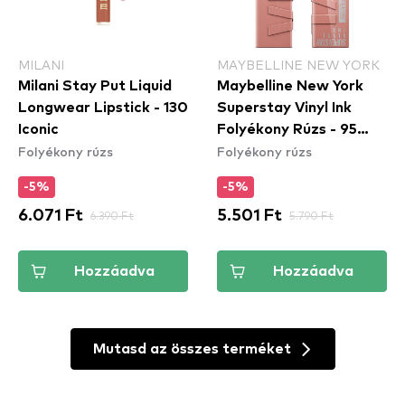
MILANI
MAYBELLINE NEW YORK
Milani Stay Put Liquid
Maybelline New York
Longwear Lipstick - 130
Superstay Vinyl Ink
Iconic
Folyékony Rúzs - 95
Folyékony rúzs
Folyékony rúzs
Captivated
-5%
-5%
6.071 Ft
6.390 Ft
5.501 Ft
5.790 Ft
Hozzáadva
Hozzáadva
Mutasd az összes terméket