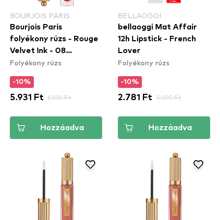
BOURJOIS PARIS
BELLAOGGI
Bourjois Paris
bellaoggi Mat Affair
folyékony rúzs - Rouge
12h Lipstick - French
Velvet Ink - 08
Lover
Folyékony rúzs
Folyékony rúzs
Coquelic'Hot
-10%
-10%
5.931 Ft
6.590 Ft
2.781 Ft
3.090 Ft
Hozzáadva
Hozzáadva