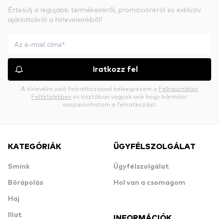
Értesülj a legújabb termékeinkről, promóciónkról és exkluzív
ajánlatokról a hírleveleinkből!
Iratkozz fel
A hírlevélre való feliratkozással beleegyezem a
Felhasználási
Feltételekben
és tisztában vagyok vele hogy bármikor
visszavonhatom a feliratkozást.
KATEGÓRIÁK
ÜGYFÉLSZOLGÁLAT
Smink
Ügyfélszolgálat
Bőrápolás
Hol van a csomagom
Haj
Illat
INFORMÁCIÓK