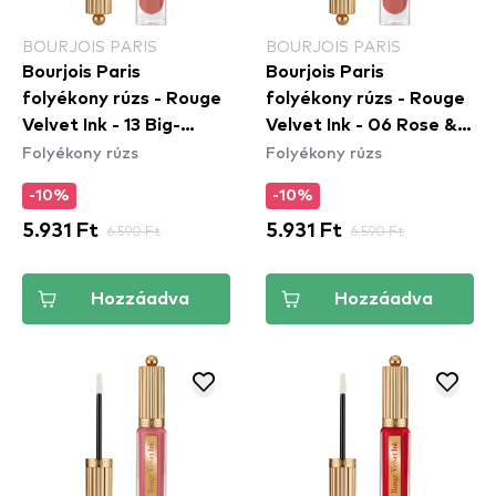
BOURJOIS PARIS
BOURJOIS PARIS
Bourjois Paris
Bourjois Paris
folyékony rúzs - Rouge
folyékony rúzs - Rouge
Velvet Ink - 13 Big-
Velvet Ink - 06 Rose &
Folyékony rúzs
Folyékony rúzs
Seller
Merveille
-10%
-10%
5.931 Ft
6.590 Ft
5.931 Ft
6.590 Ft
Hozzáadva
Hozzáadva