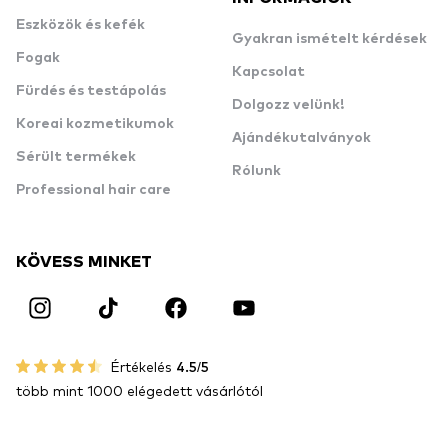
Eszközök és kefék
Gyakran ismételt kérdések
Fogak
Kapcsolat
Fürdés és testápolás
Dolgozz velünk!
Koreai kozmetikumok
Ajándékutalványok
Sérült termékek
Rólunk
Professional hair care
KÖVESS MINKET
Értékelés
4.5/5
több mint 1000 elégedett vásárlótól