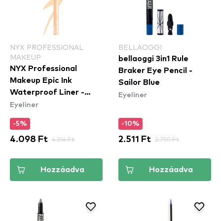
NYX PROFESSIONAL
BELLAOGGI
MAKEUP
bellaoggi 3in1 Rule
NYX Professional
Braker Eye Pencil -
Makeup Epic Ink
Sailor Blue
Waterproof Liner -
Eyeliner
Eyeliner
Marshmallow
-5%
-10%
4.098 Ft
4.314 Ft
2.511 Ft
2.790 Ft
Hozzáadva
Hozzáadva