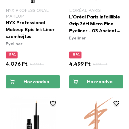
NYX PROFESSIONAL
L’ORÉAL PARIS
MAKEUP
L’Oréal Paris Infaillible
NYX Professional
Grip 36H Micro Fine
Makeup Epic Ink Liner
Eyeliner​ - 03 Ancient
szemhéjtus
Eyeliner
Rose
Eyeliner
-5%
-8%
4.076 Ft
4.290 Ft
4.499 Ft
4.890 Ft
Hozzáadva
Hozzáadva