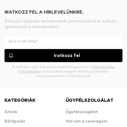
IRATKOZZ FEL A HÍRLEVELÜNKRE.
Értesülj a legújabb termékeinkről, promóciónkról és exkluzív
ajánlatokról a hírleveleinkből!
Iratkozz fel
A hírlevélre való feliratkozással beleegyezem a
Felhasználási
Feltételekben
és tisztában vagyok vele hogy bármikor
visszavonhatom a feliratkozást.
KATEGÓRIÁK
ÜGYFÉLSZOLGÁLAT
Smink
Ügyfélszolgálat
Bőrápolás
Hol van a csomagom