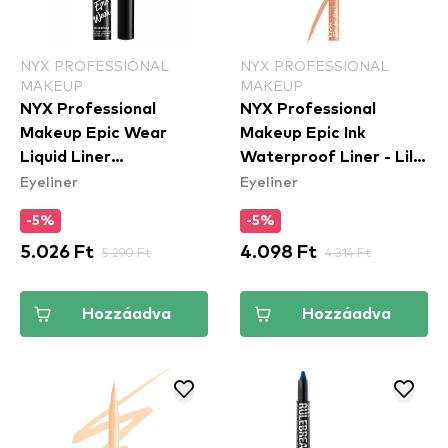
NYX PROFESSIONAL
NYX PROFESSIONAL
MAKEUP
MAKEUP
NYX Professional
NYX Professional
Makeup Epic Wear
Makeup Epic Ink
Liquid Liner
Waterproof Liner - Lil
Eyeliner
Eyeliner
Waterproof - Yellow -
Toasty
szemhéjtus
-5%
-5%
5.026 Ft
5.290 Ft
4.098 Ft
4.314 Ft
Hozzáadva
Hozzáadva