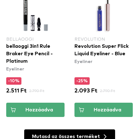
BELLAOGGI
REVOLUTION
bellaoggi 3in1 Rule
Revolution Super Flick
Braker Eye Pencil -
Liquid Eyeliner - Blue
Eyeliner
Platinum
Eyeliner
-10%
-25%
2.511 Ft
2.790 Ft
2.093 Ft
2.790 Ft
Hozzáadva
Hozzáadva
Mutasd az összes terméket