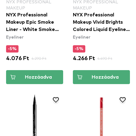
NYX PROFESSIONAL
NYX PROFESSIONAL
MAKEUP
MAKEUP
NYX Professional
NYX Professional
Makeup Epic Smoke
Makeup Vivid Brights
Liner - White Smoke
Colored Liquid Eyeliner
Eyeliner
Eyeliner
(ESL01) - szemceruza
- Had Me At Yellow
(VBLL03) - folyékony
-5%
-5%
tus
4.076 Ft
4.290 Ft
4.266 Ft
4.490 Ft
Hozzáadva
Hozzáadva