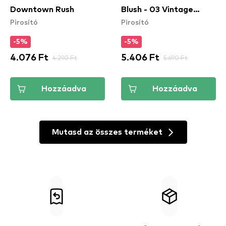
Downtown Rush​
Blush - 03 Vintage
Pirosító
Pirosító
Peony
-5%
-5%
4.076 Ft
4.290 Ft
5.406 Ft
5.690 Ft
Hozzáadva
Hozzáadva
Mutasd az összes terméket