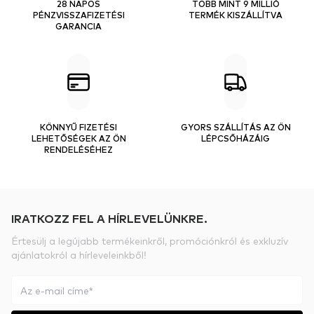
28 NAPOS
TÖBB MINT 9 MILLIÓ
PÉNZVISSZAFIZETÉSI
TERMÉK KISZÁLLÍTVA
GARANCIA
KÖNNYŰ FIZETÉSI
GYORS SZÁLLÍTÁS AZ ÖN
LEHETŐSÉGEK AZ ÖN
LÉPCSŐHÁZÁIG
RENDELÉSÉHEZ
IRATKOZZ FEL A HÍRLEVELÜNKRE.
Értesülj a legújabb termékeinkről, promóciónkról és exkluzív
ajánlatokról a hírleveleinkből!