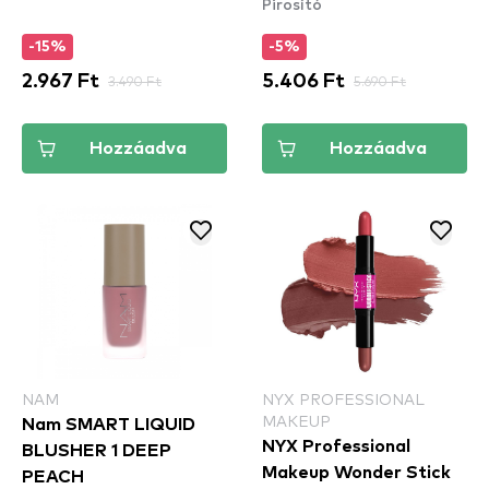
Pirosító
-15%
-5%
2.967 Ft
3.490 Ft
5.406 Ft
5.690 Ft
Hozzáadva
Hozzáadva
NAM
NYX PROFESSIONAL
MAKEUP
Nam SMART LIQUID
NYX Professional
BLUSHER 1 DEEP
Makeup Wonder Stick
PEACH