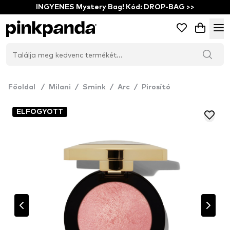
INGYENES Mystery Bag! Kód: DROP-BAG >>
Főoldal
/
Milani
/
Smink
/
Arc
/
Pirosító
ELFOGYOTT