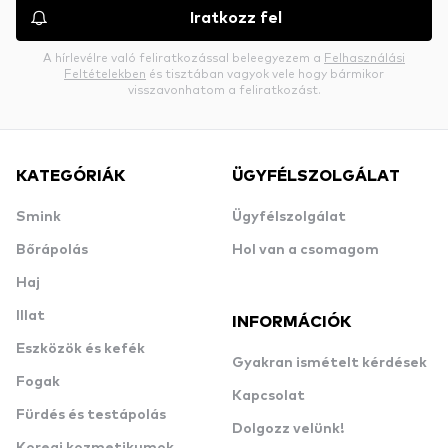
Iratkozz fel
A hírlevélre való feliratkozással beleegyezem a
Felhasználási
Feltételekben
és tisztában vagyok vele hogy bármikor
visszavonhatom a feliratkozást.
KATEGÓRIÁK
ÜGYFÉLSZOLGÁLAT
Smink
Ügyfélszolgálat
Bőrápolás
Hol van a csomagom
Haj
Illat
INFORMÁCIÓK
Eszközök és kefék
Gyakran ismételt kérdések
Fogak
Kapcsolat
Fürdés és testápolás
Dolgozz velünk!