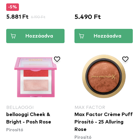
pirosító
-5%
5.490 Ft
5.881 Ft
6.190 Ft
Hozzáadva
Hozzáadva
BELLAOGGI
MAX FACTOR
bellaoggi Cheek &
Max Factor Crème Puff
Bright - Posh Rose
Pirosító - 25 Alluring
Pirosító
Rose
Pirosító