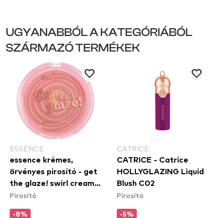
UGYANABBÓL A KATEGÓRIÁBÓL
SZÁRMAZÓ TERMÉKEK
ESSENCE
CATRICE
essence krémes,
CATRICE - Catrice
örvényes pirosító - get
HOLLYGLAZING Liquid
the glaze! swirl creamy
Blush C02
Pirosító
Pirosító
blush 01
-8%
-5%