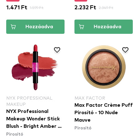
1.471 Ft
1.599 Ft
2.232 Ft
2.349 Ft
Hozzáadva
Hozzáadva
NYX PROFESSIONAL
MAX FACTOR
MAKEUP
Max Factor Crème Puff
NYX Professional
Pirosító - 10 Nude
Makeup Wonder Stick
Mauve
Blush - Bright Amber &
Pirosító
Pirosító
Fuschia (WSB05) -