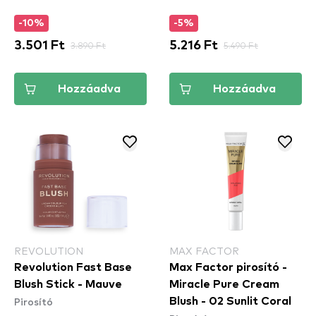
-10%
-5%
3.501 Ft
3.890 Ft
5.216 Ft
5.490 Ft
Hozzáadva
Hozzáadva
REVOLUTION
MAX FACTOR
Revolution Fast Base
Max Factor pirosító -
Blush Stick - Mauve
Miracle Pure Cream
Pirosító
Blush - 02 Sunlit Coral