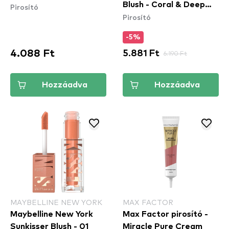
Blush - Coral & Deep
Pirosító
Pirosító
Peach (WSB03) -
pirosító
-5%
4.088 Ft
5.881 Ft
6.190 Ft
Hozzáadva
Hozzáadva
MAYBELLINE NEW YORK
MAX FACTOR
Maybelline New York
Max Factor pirosító -
Sunkisser Blush - 01
Miracle Pure Cream