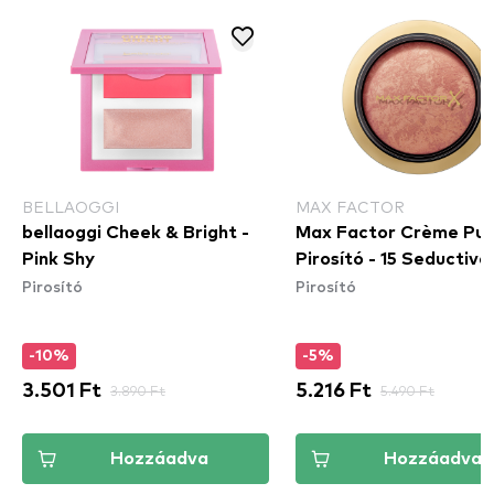
BELLAOGGI
MAX FACTOR
bellaoggi Cheek & Bright -
Max Factor Crème Puf
Pink Shy
Pirosító - 15 Seductive
Pirosító
Pirosító
-10%
-5%
3.501 Ft
3.890 Ft
5.216 Ft
5.490 Ft
Hozzáadva
Hozzáadva