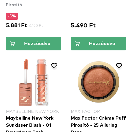
Pirosító
Rose (WSB02) -
pirosító
-5%
5.490 Ft
5.881 Ft
6.190 Ft
Hozzáadva
Hozzáadva
MAYBELLINE NEW YORK
MAX FACTOR
Maybelline New York
Max Factor Crème Puff
Sunkisser Blush - 01
Pirosító - 25 Alluring