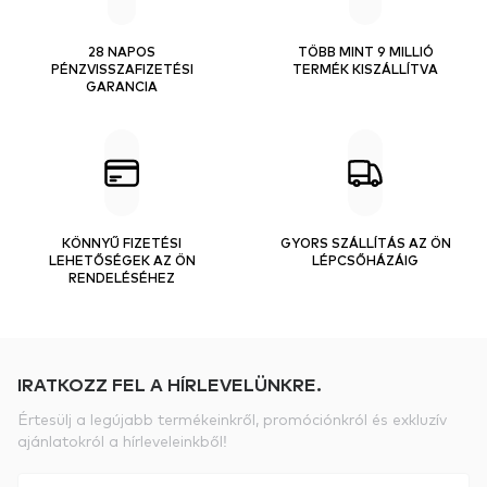
28 NAPOS
TÖBB MINT 9 MILLIÓ
PÉNZVISSZAFIZETÉSI
TERMÉK KISZÁLLÍTVA
GARANCIA
KÖNNYŰ FIZETÉSI
GYORS SZÁLLÍTÁS AZ ÖN
LEHETŐSÉGEK AZ ÖN
LÉPCSŐHÁZÁIG
RENDELÉSÉHEZ
IRATKOZZ FEL A HÍRLEVELÜNKRE.
Értesülj a legújabb termékeinkről, promóciónkról és exkluzív
ajánlatokról a hírleveleinkből!