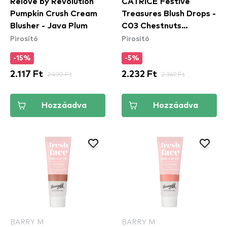
Relove by Revolution
CATRICE Festive
Pumpkin Crush Cream
Treasures Blush Drops -
Blusher - Java Plum
C03 Chestnuts
Pirosító
Pirosító
Roasting
-15%
-5%
2.117 Ft
2.490 Ft
2.232 Ft
2.349 Ft
Hozzáadva
Hozzáadva
BARRY M
BARRY M