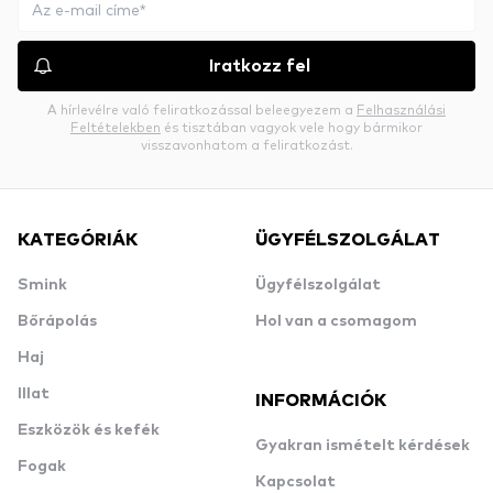
Iratkozz fel
A hírlevélre való feliratkozással beleegyezem a
Felhasználási
Feltételekben
és tisztában vagyok vele hogy bármikor
visszavonhatom a feliratkozást.
KATEGÓRIÁK
ÜGYFÉLSZOLGÁLAT
Smink
Ügyfélszolgálat
Bőrápolás
Hol van a csomagom
Haj
Illat
INFORMÁCIÓK
Eszközök és kefék
Gyakran ismételt kérdések
Fogak
Kapcsolat