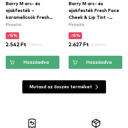
Barry M arc- és
Barry M arc- és
ajakfesték –
ajakfesték Fresh Face
karamellcsók Fresh
Cheek & Lip Tint -
Pirosító
Pirosító
Face Cheek & Lip Tint -
Peach Glow (FFCLT5)
Caramel Kisses
-15%
-15%
(FFCLT4)
2.542 Ft
2.990 Ft
2.627 Ft
3.090 Ft
Hozzáadva
Hozzáadva
Mutasd az összes terméket