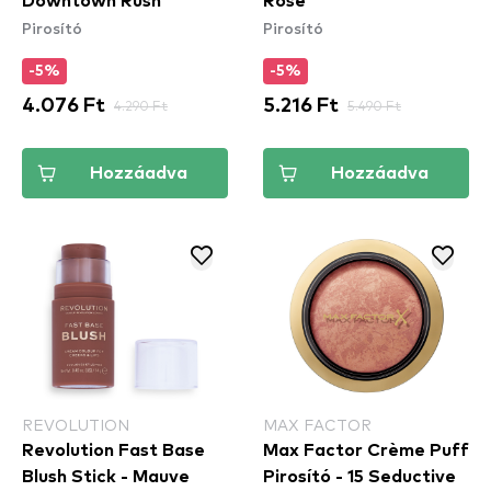
Downtown Rush​
Rose
Pirosító
Pirosító
-5%
-5%
4.076 Ft
4.290 Ft
5.216 Ft
5.490 Ft
Hozzáadva
Hozzáadva
REVOLUTION
MAX FACTOR
Revolution Fast Base
Max Factor Crème Puff
Blush Stick - Mauve
Pirosító - 15 Seductive