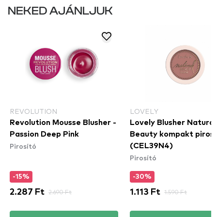
NEKED AJÁNLJUK
REVOLUTION
LOVELY
Revolution Mousse Blusher -
Lovely Blusher Natural
Passion Deep Pink
Beauty kompakt pirosí
Pirosító
(CEL39N4)
Pirosító
-15%
-30%
2.287 Ft
2.690 Ft
1.113 Ft
1.590 Ft