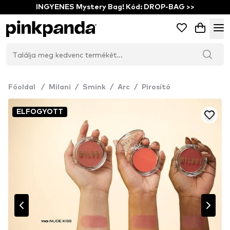
INGYENES Mystery Bag! Kód: DROP-BAG >>
Főoldal
/
Milani
/
Smink
/
Arc
/
Pirosító
ELFOGYOTT