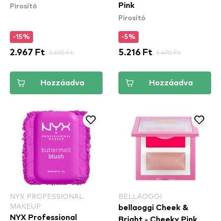
Pirosító
Pink
Pirosító
-15%
-5%
2.967 Ft
3.490 Ft
5.216 Ft
5.490 Ft
Hozzáadva
Hozzáadva
NYX PROFESSIONAL
BELLAOGGI
MAKEUP
bellaoggi Cheek &
NYX Professional
Bright - Cheeky Pink