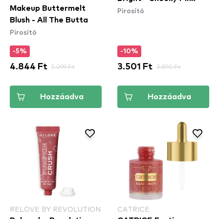
Makeup Buttermelt
Pirosító
Blush - All The Butta​
Pirosító
-5%
-10%
4.844 Ft
5.099 Ft
3.501 Ft
3.890 Ft
Hozzáadva
Hozzáadva
RELOVE BY REVOLUTION
CATRICE