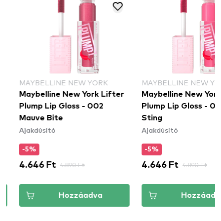
MAYBELLINE NEW YORK
MAYBELLINE NEW YORK
Maybelline New York Lifter
Maybelline New York L
Plump Lip Gloss - 002
Plump Lip Gloss - 003 
Mauve Bite
Sting
Ajakdúsító
Ajakdúsító
-5%
-5%
4.646 Ft
4.890 Ft
4.646 Ft
4.890 Ft
Hozzáadva
Hozzáadva