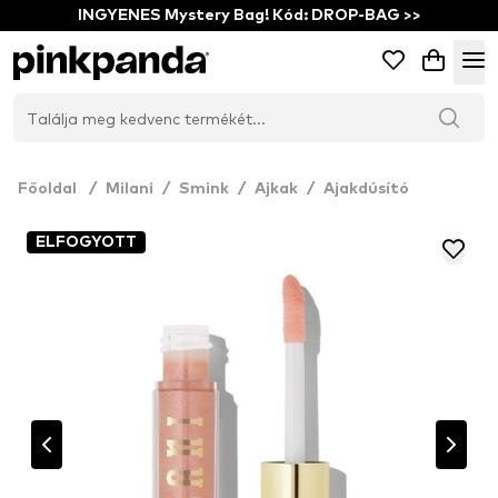
INGYENES Mystery Bag! Kód: DROP-BAG >>
Főoldal
/
Milani
/
Smink
/
Ajkak
/
Ajakdúsító
ELFOGYOTT