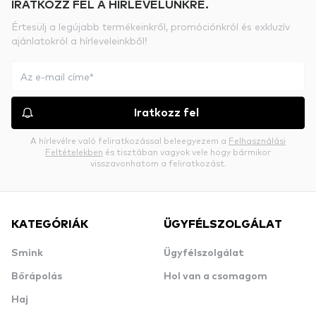
IRATKOZZ FEL A HÍRLEVELÜNKRE.
Értesülj a legújabb termékeinkről, promóciónkról és exkluzív
ajánlatokról a hírleveleinkből!
Iratkozz fel
A hírlevélre való feliratkozással beleegyezem a
Felhasználási
Feltételekben
és tisztában vagyok vele hogy bármikor
visszavonhatom a feliratkozást.
KATEGÓRIÁK
ÜGYFÉLSZOLGÁLAT
Smink
Ügyfélszolgálat
Bőrápolás
Hol van a csomagom
Haj