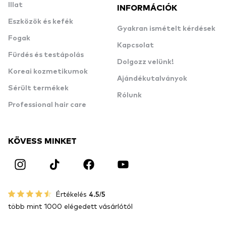
Illat
INFORMÁCIÓK
Eszközök és kefék
Gyakran ismételt kérdések
Fogak
Kapcsolat
Fürdés és testápolás
Dolgozz velünk!
Koreai kozmetikumok
Ajándékutalványok
Sérült termékek
Rólunk
Professional hair care
KÖVESS MINKET
Értékelés
4.5/5
több mint 1000 elégedett vásárlótól