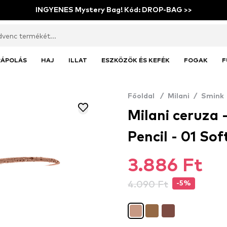
INGYENES Mystery Bag! Kód: DROP-BAG >>
RÁPOLÁS
HAJ
ILLAT
ESZKÖZÖK ÉS KEFÉK
FOGAK
F
Főoldal
/
Milani
/
Smink
Milani ceruza
Pencil - 01 So
3.886 Ft
4.090 Ft
-5%