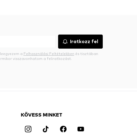
Iratkozz fel
beleegyezem a
Felhasználási Feltételekben
és tisztában
rmikor visszavonhatom a feliratkozást.
KÖVESS MINKET