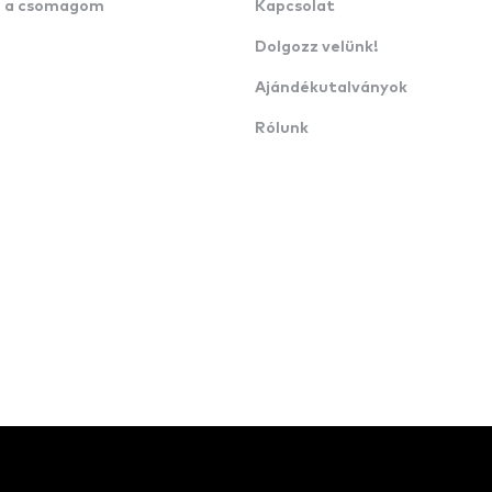
n a csomagom
Kapcsolat
Dolgozz velünk!
Ajándékutalványok
Rólunk