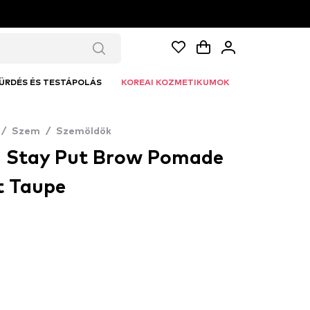
ÜRDÉS ÉS TESTÁPOLÁS
KOREAI KOZMETIKUMOK
/
Szem
/
Szemöldök
 - Stay Put Brow Pomade
ft Taupe