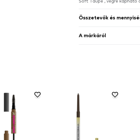
Soft Taupe , végre kaphat
Összetevők és mennyisé
A márkáról