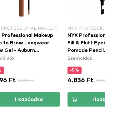
 PROFESSIONAL MAKEUP
NYX PROFESSIONAL MAKEUP
 Professional Makeup
NYX Professional Makeup
o to Brow Longwear
Fill & Fluff Eyebrow
w Gel - Auburn
Pomade Pencil
möldök
Szemöldök
BG04) - szemöldök gél
szemöldökcerzua - Blonde
(FFEP01)
%
-5%
96 Ft
4.836 Ft
5.890 Ft
5.090 Ft
Hozzáadva
Hozzáadva