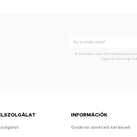
A hírlevélre való feliratkozással 
vagyok vele hogy bá
ÉLSZOLGÁLAT
INFORMÁCIÓK
szolgálat
Gyakran ismételt kérdések