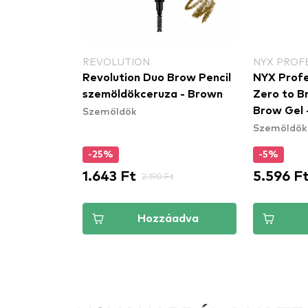
REVOLUTION
NYX PROF
fy Brow Duo
Revolution Duo Brow Pencil
NYX Profe
szemöldökceruza - Brown
Zero to 
Szemöldök
Brow Gel 
Szemöldök
- szemöld
-25%
-5%
1.643 Ft
5.596 F
Ft
2.190 Ft
áadva
Hozzáadva