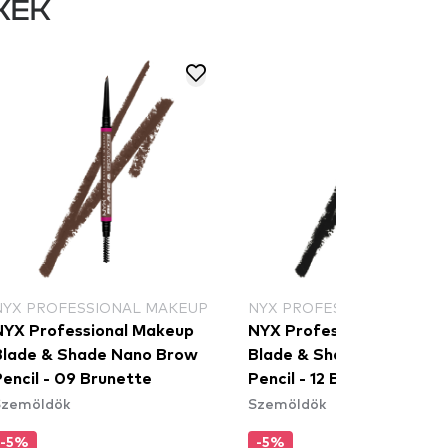
KEK
NYX PROFESSIONAL MAKEUP
NYX PROFESSIONAL MAKE
NYX Professional Makeup
NYX Professional Makeu
Blade & Shade Nano Brow
Blade & Shade Nano Bro
encil - 09 Brunette
Pencil - 12 Black
Szemöldök
Szemöldök
-5%
-5%