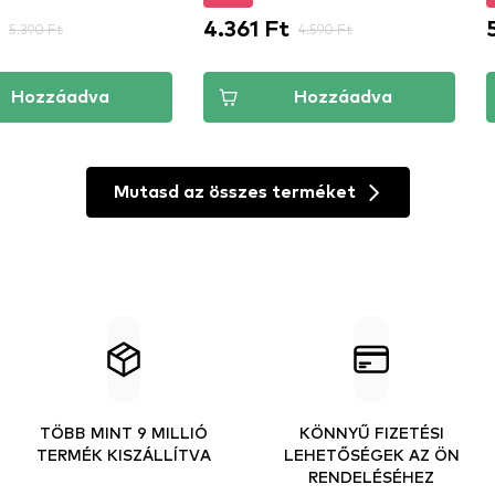
4.361 Ft
5.390 Ft
4.590 Ft
Hozzáadva
Hozzáadva
Mutasd az összes terméket
TÖBB MINT 9 MILLIÓ
KÖNNYŰ FIZETÉSI
TERMÉK KISZÁLLÍTVA
LEHETŐSÉGEK AZ ÖN
RENDELÉSÉHEZ