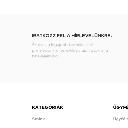
IRATKOZZ FEL A HÍRLEVELÜNKRE.
Értesülj a legújabb termékeinkről,
promóciónkról és exkluzív ajánlatokról a
hírleveleinkből!
KATEGÓRIÁK
ÜGYF
Smink
Ügyfél