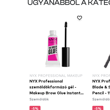
UGYANABBÓL A KATE
NYX PROFESSIONAL MAKEUP
NYX PRO
NYX Professional
NYX Prof
szemöldökformázó gél -
Blade & 
Makeup Brow Glue Instant
Pencil - 
Szemöldök
Szemöldö
Brow Styler
-5%
-5%