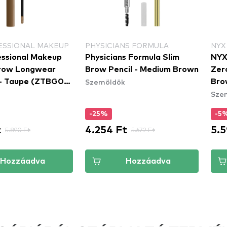
ESSIONAL MAKEUP
PHYSICIANS FORMULA
NYX
ssional Makeup
Physicians Formula Slim
NYX
Brow Longwear
Brow Pencil - Medium Brown
Zer
Szemöldök
- Taupe (ZTBG03)
Bro
Sze
ök gél
(ZT
-25%
-5
t
4.254 Ft
5.5
5.890 Ft
5.672 Ft
Hozzáadva
Hozzáadva