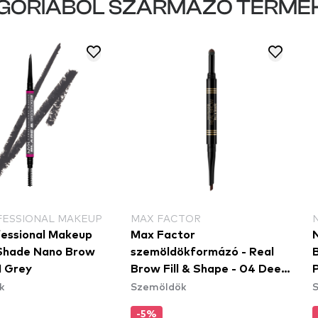
GÓRIÁBÓL SZÁRMAZÓ TERMÉ
FESSIONAL MAKEUP
MAX FACTOR
essional Makeup
Max Factor
Shade Nano Brow
szemöldökformázó - Real
11 Grey
Brow Fill & Shape - 04 Deep
P
k
Szemöldök
Brown
-5%