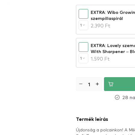
EXTRA: Wibo Growin
szempillaspirál
2.390 Ft
1
EXTRA: Lovely szemc
With Sharpener – Bl
1.590 Ft
1
28 na
Termék leírás
Újdonság a polcainkon! A Mil