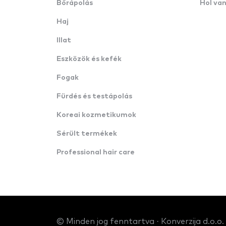
Bőrápolás
Hol va
Haj
Illat
Eszközök és kefék
Fogak
Fürdés és testápolás
Koreai kozmetikumok
Sérült termékek
Professional hair care
© Minden jog fenntartva · Konverzija d.o.o.