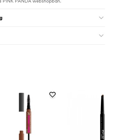
ó a PINK PANDA webshopban.
g