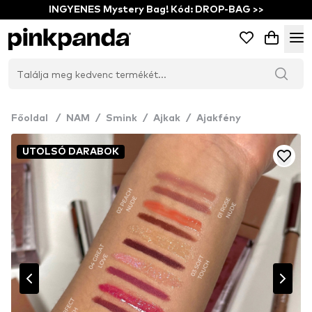
INGYENES Mystery Bag! Kód: DROP-BAG >>
Főoldal
/
NAM
/
Smink
/
Ajkak
/
Ajakfény
UTOLSÓ DARABOK