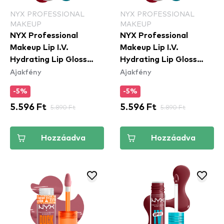
NYX PROFESSIONAL
NYX PROFESSIONAL
MAKEUP
MAKEUP
NYX Professional
NYX Professional
Makeup Lip I.V.
Makeup Lip I.V.
Hydrating Lip Gloss
Hydrating Lip Gloss
Ajakfény
Ajakfény
Stain - 11 Red-y Set
Stain - 10 Berry Thirsty
Wet
-5%
-5%
5.596 Ft
5.890 Ft
5.596 Ft
5.890 Ft
Hozzáadva
Hozzáadva