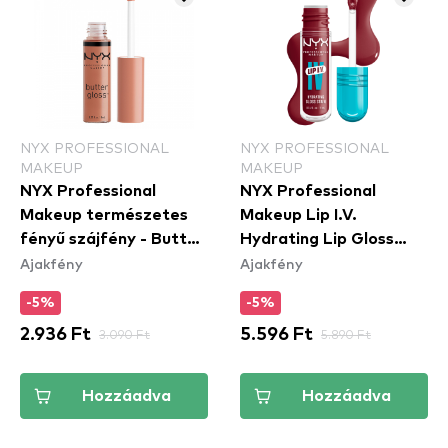
NYX PROFESSIONAL
NYX PROFESSIONAL
MAKEUP
MAKEUP
NYX Professional
NYX Professional
Makeup természetes
Makeup Lip I.V.
fényű szájfény - Butter
Hydrating Lip Gloss
Ajakfény
Ajakfény
Gloss – Madeleine
Stain - 09 Blush Rush
(BLG14)
-5%
-5%
2.936 Ft
3.090 Ft
5.596 Ft
5.890 Ft
Hozzáadva
Hozzáadva