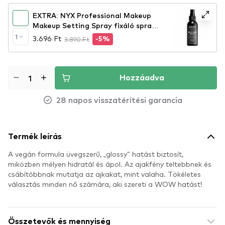
EXTRA: NYX Professional Makeup
Makeup Setting Spray fixáló spray
– Matte Finish
1
3.696 Ft
3.890 Ft
-5%
Hozzáadva
28 napos visszatérítési garancia
Termék leírás
A vegán formula üvegszerű, „glossy” hatást biztosít,
miközben mélyen hidratál és ápol. Az ajakfény teltebbnek és
csábítóbbnak mutatja az ajkakat, mint valaha. Tökéletes
választás minden nő számára, aki szereti a WOW hatást!
Összetevők és mennyiség