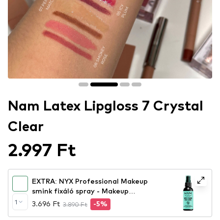
Nam Latex Lipgloss 7 Crystal
Clear
2.997 Ft
EXTRA: NYX Professional Makeup
smink fixáló spray - Makeup
Setting Spray – Dewy Finish
1
3.696 Ft
3.890 Ft
-5%
(MSS02)