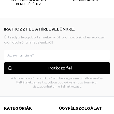
RENDELÉSÉHEZ
IRATKOZZ FEL A HÍRLEVELÜNKRE.
Értesülj a legújabb termékeinkről, promóciónkról és exkluzív
ajánlatokról a hírleveleinkből!
Iratkozz fel
A hírlevélre való feliratkozással beleegyezem a
Felhasználási
Feltételekben
és tisztában vagyok vele hogy bármikor
visszavonhatom a feliratkozást.
KATEGÓRIÁK
ÜGYFÉLSZOLGÁLAT