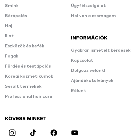
Smink
Ügyfélszolgálat
Bőrápolás
Hol van a csomagom
Haj
Illat
INFORMÁCIÓK
Eszközök és kefék
Gyakran ismételt kérdések
Fogak
Kapcsolat
Fürdés és testápolás
Dolgozz velünk!
Koreai kozmetikumok
Ajándékutalványok
Sérült termékek
Rólunk
Professional hair care
KÖVESS MINKET