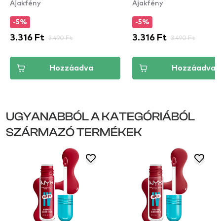
Ajakfény
Ajakfény
szájfény
-5%
-5%
3.316 Ft
3.490 Ft
3.316 Ft
3.490 Ft
Hozzáadva
Hozzáadva
UGYANABBÓL A KATEGÓRIÁBÓL
SZÁRMAZÓ TERMÉKEK