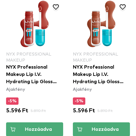
NYX PROFESSIONAL
NYX PROFESSIONAL
MAKEUP
MAKEUP
NYX Professional
NYX Professional
Makeup Lip I.V.
Makeup Lip I.V.
Hydrating Lip Gloss
Hydrating Lip Gloss
Ajakfény
Ajakfény
Stain - 12 Burst That
Stain - 01 Caramel Drip
Tang
-5%
-5%
5.596 Ft
5.890 Ft
5.596 Ft
5.890 Ft
Hozzáadva
Hozzáadva