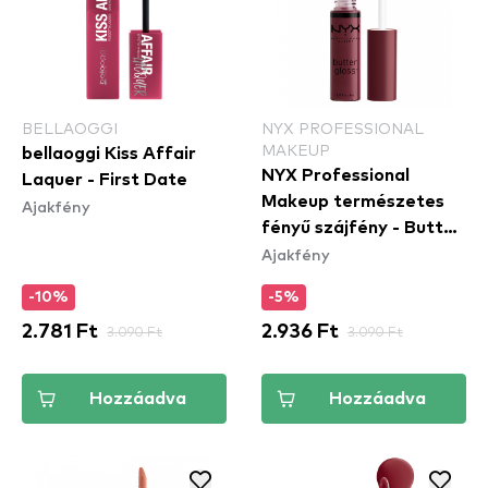
BELLAOGGI
NYX PROFESSIONAL
MAKEUP
bellaoggi Kiss Affair
NYX Professional
Laquer - First Date
Makeup természetes
Ajakfény
fényű szájfény - Butter
Ajakfény
Gloss – Devil's Food
Cake (BLG22)
-10%
-5%
2.781 Ft
3.090 Ft
2.936 Ft
3.090 Ft
Hozzáadva
Hozzáadva