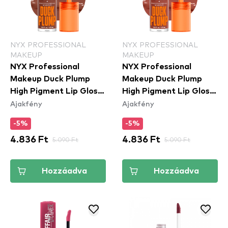
NYX PROFESSIONAL
NYX PROFESSIONAL
MAKEUP
MAKEUP
NYX Professional
NYX Professional
Makeup Duck Plump
Makeup Duck Plump
High Pigment Lip Gloss
High Pigment Lip Gloss
Ajakfény
Ajakfény
- Mocha Me Crazy
- Brown Of Applause
(DPLL07)
(DPLL05)
-5%
-5%
4.836 Ft
5.090 Ft
4.836 Ft
5.090 Ft
Hozzáadva
Hozzáadva