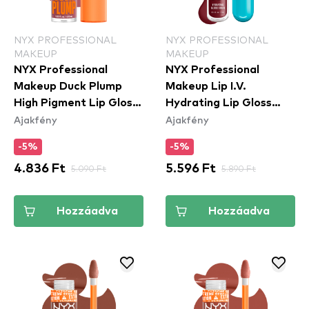
NYX PROFESSIONAL
NYX PROFESSIONAL
MAKEUP
MAKEUP
NYX Professional
NYX Professional
Makeup Duck Plump
Makeup Lip I.V.
High Pigment Lip Gloss
Hydrating Lip Gloss
Ajakfény
Ajakfény
- Lilac On Lock
Stain - 08 Drippin In
(DPLL10)
Rose
-5%
-5%
4.836 Ft
5.090 Ft
5.596 Ft
5.890 Ft
Hozzáadva
Hozzáadva