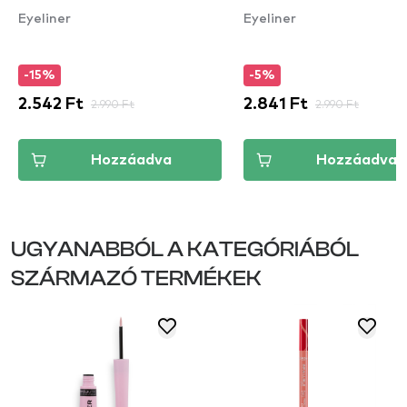
Eyeliner
Eyeliner
-15%
-5%
2.542 Ft
2.990 Ft
2.841 Ft
2.990 Ft
Hozzáadva
Hozzáadva
UGYANABBÓL A KATEGÓRIÁBÓL
SZÁRMAZÓ TERMÉKEK