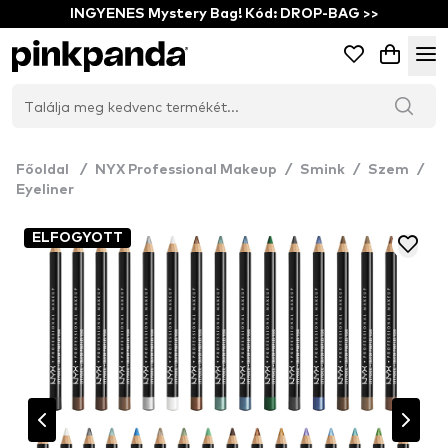
INGYENES Mystery Bag! Kód: DROP-BAG >>
Főoldal
/
NYX Professional Makeup
/
Smink
/
Szem
/
Eyeliner
ELFOGYOTT