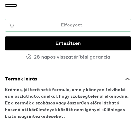
Elfogyott
Értesítsen
28 napos visszatérítési garancia
Termék leírás
Krémes, jól teríthető formula, amely könnyen felvihető
és eloszlatható, anélkül, hogy szükségtelenül elkenődne.
Ez a termék a szokásos vagy ésszerűen előre látható
használati körülmények között nem igényel különleges
biztonsági intézkedéseket.