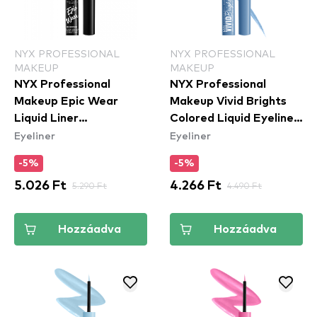
NYX PROFESSIONAL
NYX PROFESSIONAL
MAKEUP
MAKEUP
NYX Professional
NYX Professional
Makeup Epic Wear
Makeup Vivid Brights
Liquid Liner
Colored Liquid Eyeliner
Eyeliner
Eyeliner
Waterproof - Yellow -
- Cobalt Crush
szemhéjtus
(VBLL05) - folyékony
-5%
-5%
tus
5.026 Ft
5.290 Ft
4.266 Ft
4.490 Ft
Hozzáadva
Hozzáadva