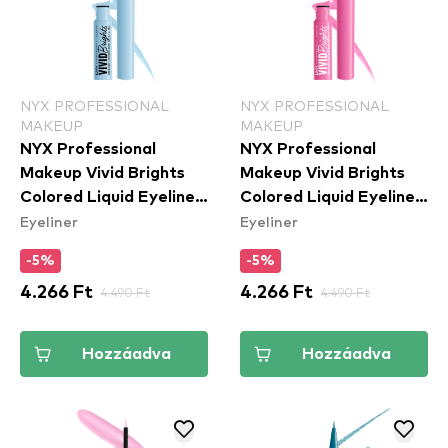
NYX PROFESSIONAL
NYX PROFESSIONAL
MAKEUP
MAKEUP
NYX Professional
NYX Professional
Makeup Vivid Brights
Makeup Vivid Brights
Colored Liquid Eyeliner
Colored Liquid Eyeliner
Eyeliner
Eyeliner
- Blue Thang (VBLL06)
- Don't Pink Twice
- folyékony tus
(VBLL08) - folyékony
-5%
-5%
tus
4.266 Ft
4.490 Ft
4.266 Ft
4.490 Ft
Hozzáadva
Hozzáadva