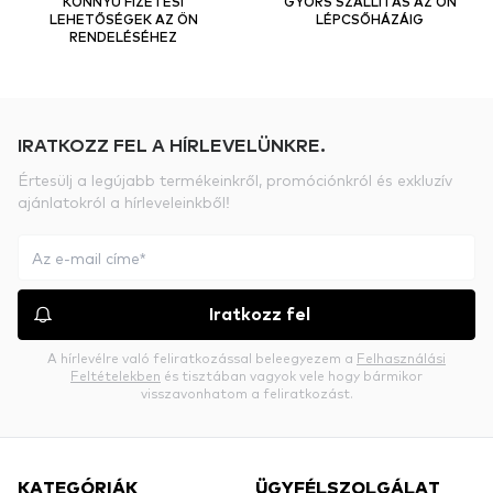
KÖNNYŰ FIZETÉSI
GYORS SZÁLLÍTÁS AZ ÖN
LEHETŐSÉGEK AZ ÖN
LÉPCSŐHÁZÁIG
RENDELÉSÉHEZ
IRATKOZZ FEL A HÍRLEVELÜNKRE.
Értesülj a legújabb termékeinkről, promóciónkról és exkluzív
ajánlatokról a hírleveleinkből!
Iratkozz fel
A hírlevélre való feliratkozással beleegyezem a
Felhasználási
Feltételekben
és tisztában vagyok vele hogy bármikor
visszavonhatom a feliratkozást.
KATEGÓRIÁK
ÜGYFÉLSZOLGÁLAT