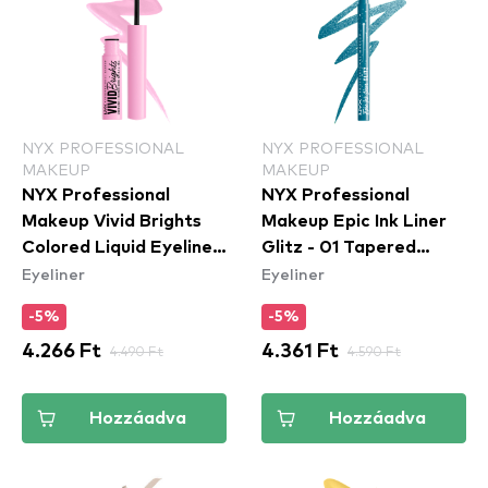
NYX PROFESSIONAL
NYX PROFESSIONAL
MAKEUP
MAKEUP
NYX Professional
NYX Professional
Makeup Vivid Brights
Makeup Epic Ink Liner
Colored Liquid Eyeliner
Glitz - 01 Tapered
Eyeliner
Eyeliner
- Sneaky Pink (VBLL09)
Twinkle
- folyékony tus
-5%
-5%
4.266 Ft
4.490 Ft
4.361 Ft
4.590 Ft
Hozzáadva
Hozzáadva