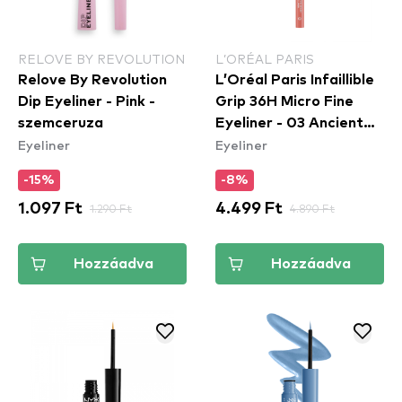
RELOVE BY REVOLUTION
L’ORÉAL PARIS
Relove By Revolution
L’Oréal Paris Infaillible
Dip Eyeliner - Pink -
Grip 36H Micro Fine
szemceruza
Eyeliner​ - 03 Ancient
Eyeliner
Eyeliner
Rose
-15%
-8%
1.097 Ft
1.290 Ft
4.499 Ft
4.890 Ft
Hozzáadva
Hozzáadva