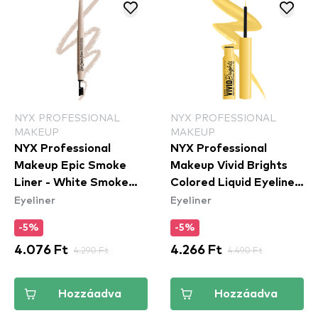
NYX PROFESSIONAL
NYX PROFESSIONAL
MAKEUP
MAKEUP
NYX Professional
NYX Professional
Makeup Epic Smoke
Makeup Vivid Brights
Liner - White Smoke
Colored Liquid Eyeliner
Eyeliner
Eyeliner
(ESL01) - szemceruza
- Had Me At Yellow
(VBLL03) - folyékony
-5%
-5%
tus
4.076 Ft
4.290 Ft
4.266 Ft
4.490 Ft
Hozzáadva
Hozzáadva