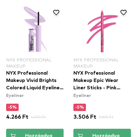
NYX PROFESSIONAL
NYX PROFESSIONAL
MAKEUP
MAKEUP
NYX Professional
NYX Professional
Makeup Vivid Brights
Makeup Epic Wear
Colored Liquid Eyeliner
Liner Sticks - Pink
Eyeliner
Eyeliner
- Lilac Link (VBLL07) -
Spirit - szemceruza
folyékony tus
-5%
-5%
4.266 Ft
4.490 Ft
3.506 Ft
3.690 Ft
Hozzáadva
Hozzáadva