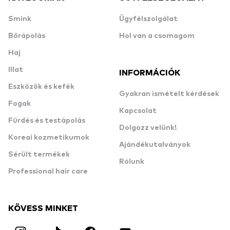
Smink
Ügyfélszolgálat
Bőrápolás
Hol van a csomagom
Haj
Illat
INFORMÁCIÓK
Eszközök és kefék
Gyakran ismételt kérdések
Fogak
Kapcsolat
Fürdés és testápolás
Dolgozz velünk!
Koreai kozmetikumok
Ajándékutalványok
Sérült termékek
Rólunk
Professional hair care
KÖVESS MINKET