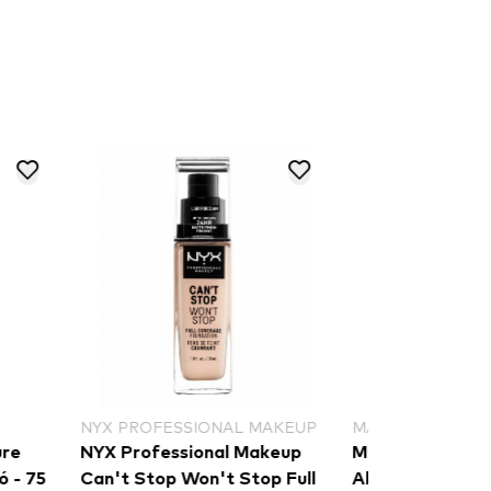
 PROFESSIONAL MAKEUP
MAX FACTOR
 Professional Makeup
Max Factor Facefinity
't Stop Won't Stop Full
Alapozó - C80 Bronze