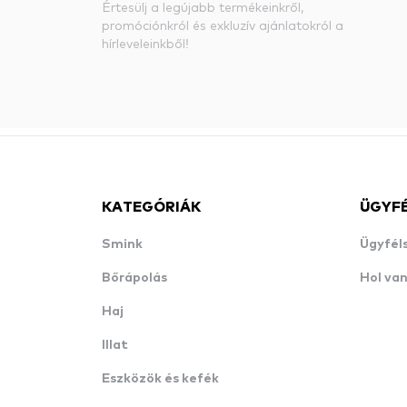
Értesülj a legújabb termékeinkről,
promóciónkról és exkluzív ajánlatokról a
hírleveleinkből!
KATEGÓRIÁK
ÜGYF
Smink
Ügyfél
Bőrápolás
Hol va
Haj
Illat
Eszközök és kefék