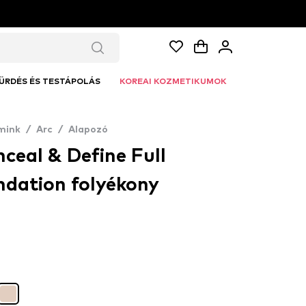
ÜRDÉS ÉS TESTÁPOLÁS
KOREAI KOZMETIKUMOK
mink
/
Arc
/
Alapozó
ceal & Define Full
dation folyékony