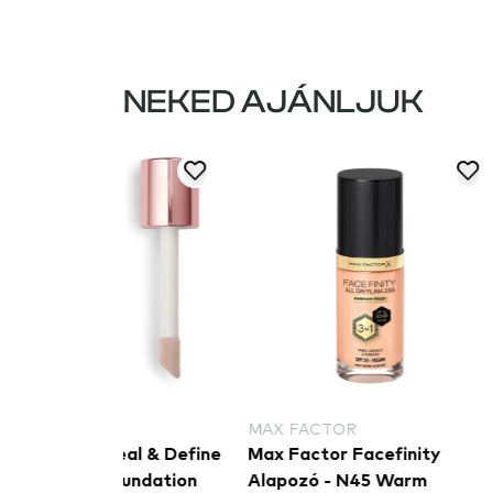
NEKED AJÁNLJUK
MAX FACTOR
REVOLUTI
eal & Define
Max Factor Facefinity
Revolution
oundation
Alapozó - N45 Warm
Foundatio