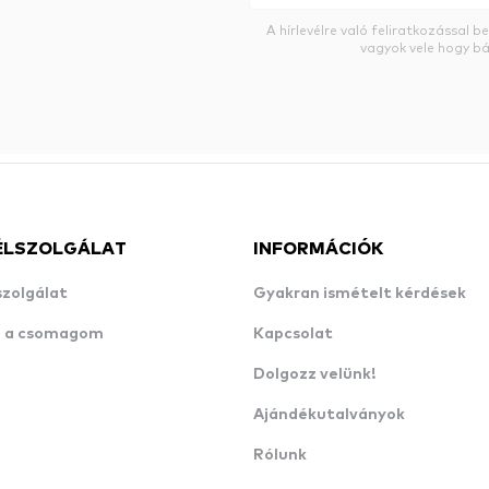
A hírlevélre való feliratkozással 
vagyok vele hogy bá
ÉLSZOLGÁLAT
INFORMÁCIÓK
szolgálat
Gyakran ismételt kérdések
n a csomagom
Kapcsolat
Dolgozz velünk!
Ajándékutalványok
Rólunk