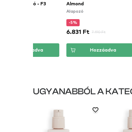
Alapozó
zó - F3
Almond
Alapozó
-5%
-25%
6.831 Ft
3.818 Ft
t
7.190 Ft
áadva
Hozzáadva
UGYANABBÓL A KATE