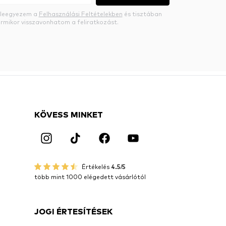
beleegyezem a
Felhasználási Feltételekben
és tisztában
rmikor visszavonhatom a feliratkozást.
KÖVESS MINKET
Értékelés
4.5/5
több mint 1000 elégedett vásárlótól
JOGI ÉRTESÍTÉSEK