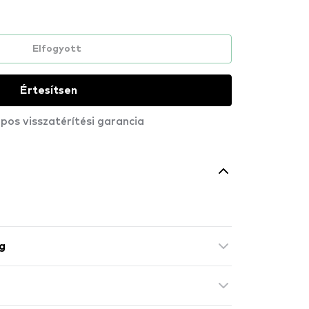
Elfogyott
Értesítsen
pos visszatérítési garancia
.
g