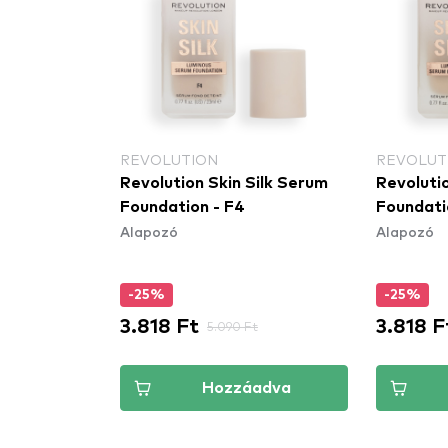
REVOLUTION
REVOLUT
Revolution Skin Silk Serum
Revolutio
Foundation - F4
Foundati
Alapozó
Alapozó
-25%
-25%
3.818 Ft
3.818 F
5.090 Ft
Hozzáadva