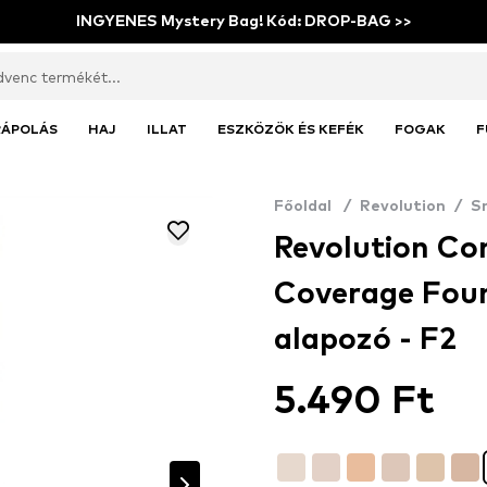
INGYENES Mystery Bag! Kód: DROP-BAG >>
RÁPOLÁS
HAJ
ILLAT
ESZKÖZÖK ÉS KEFÉK
FOGAK
F
Főoldal
/
Revolution
/
S
Revolution Con
Coverage Foun
alapozó - F2
5.490 Ft