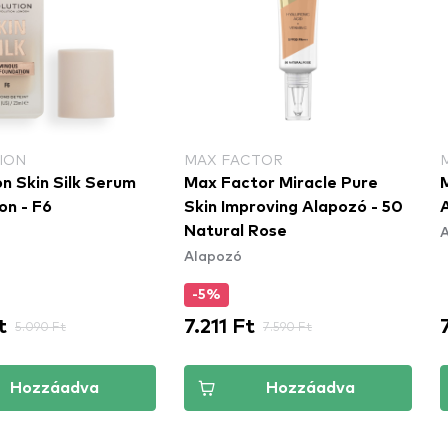
ION
MAX FACTOR
n Skin Silk Serum
Max Factor Miracle Pure
on - F6
Skin Improving Alapozó - 50
Natural Rose
Alapozó
-5%
t
7.211 Ft
5.090 Ft
7.590 Ft
Hozzáadva
Hozzáadva