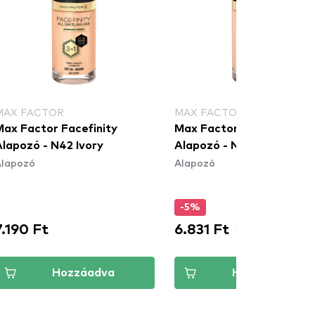
MAX FACTOR
MAX FACTOR
Max Factor Facefinity
Max Factor Facefinity
Alapozó - N42 Ivory
Alapozó - N55 Beige N55
Alapozó
Alapozó
-5%
7.190 Ft
6.831 Ft
7.190 Ft
Hozzáadva
Hozzáadva