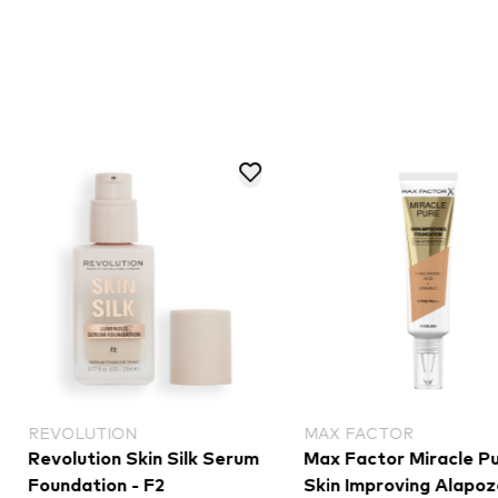
ON
MAX FACTOR
NYX
 Skin Silk Serum
Max Factor Miracle Pure
NYX
n - F2
Skin Improving Alapozó - 75
Can