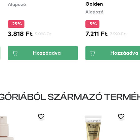
Golden
Cov
Alapozó
Ala
fed
Por
-5%
-5
7.211 Ft
6.2
5.090 Ft
7.590 Ft
Hozzáadva
Hozzáadva
GÓRIÁBÓL SZÁRMAZÓ TERMÉ