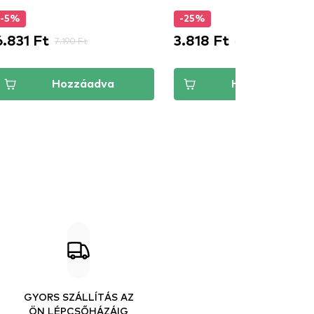
-5%
-25%
6.831 Ft
3.818 Ft
7.190 Ft
5.090 Ft
Hozzáadva
Hozzáadva
GYORS SZÁLLÍTÁS AZ
ÖN LÉPCSŐHÁZÁIG