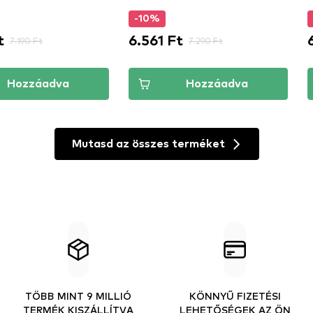
-10%
t
6.561 Ft
7.190 Ft
7.290 Ft
Hozzáadva
Hozzáadva
Mutasd az összes terméket
TÖBB MINT 9 MILLIÓ
KÖNNYŰ FIZETÉSI
TERMÉK KISZÁLLÍTVA
LEHETŐSÉGEK AZ ÖN