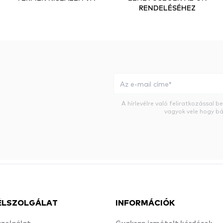
RENDELÉSÉHEZ
A hírlevélre való feliratkozással 
vagyok vele hogy bá
ÉLSZOLGÁLAT
INFORMÁCIÓK