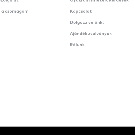
szolgálat
Gyakran ismételt kérdések
n a csomagom
Kapcsolat
Dolgozz velünk!
Ajándékutalványok
Rólunk