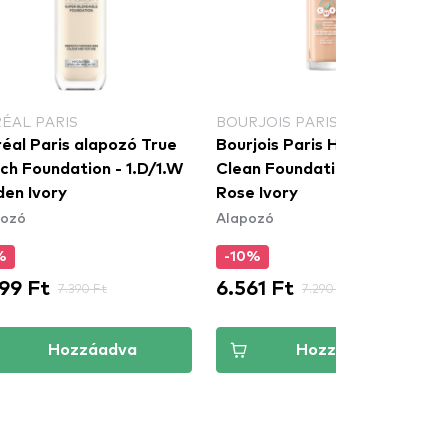
RÉAL PARIS
BOURJOIS PARIS
réal Paris alapozó True
Bourjois Paris Healthy Mix
ch Foundation - 1.D/1.W
Clean Foundation - 50C
den Ivory
Rose Ivory
pozó
Alapozó
%
-10%
99 Ft
6.561 Ft
7.390 Ft
7.290 Ft
Hozzáadva
Hozzáadva