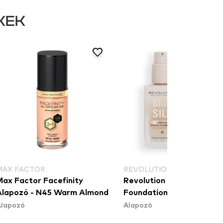
KEK
MAX FACTOR
REVOLUTION
Max Factor Facefinity
Revolution Skin Silk Seru
Alapozó - N45 Warm Almond
Foundation - F2
Alapozó
Alapozó