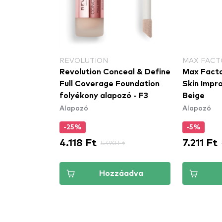
REVOLUTION
MAX FACT
eal & Define
Revolution Conceal & Define
Max Facto
oundation
Full Coverage Foundation
Skin Impro
ó - F1
folyékony alapozó - F3
Beige
Alapozó
Alapozó
-25%
-5%
4.118 Ft
7.211 Ft
t
5.490 Ft
áadva
Hozzáadva