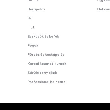
Smink
Ügyfél
Bőrápolás
Hol va
Haj
Illat
Eszközök és kefék
Fogak
Fürdés és testápolás
Koreai kozmetikumok
Sérült termékek
Professional hair care