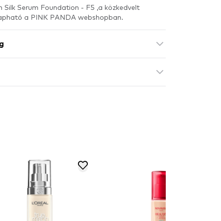
n Silk Serum Foundation - F5 ,a közkedvelt
e kapható a PINK PANDA webshopban.
g