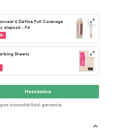
onceal & Define Full Coverage
y alapozó - F6
5%
orbing Sheets
%
Hozzáadva
pos visszatérítési garancia