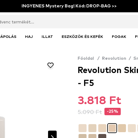
INGYENES Mystery Bag! Kód: DROP-BAG >>
RÁPOLÁS
HAJ
ILLAT
ESZKÖZÖK ÉS KEFÉK
FOGAK
F
Főoldal
/
Revolution
/
S
Revolution Sk
- F5
3.818 Ft
5.090 Ft
-25%