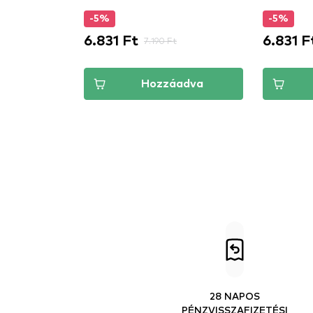
-5%
-5%
6.831 Ft
6.831 F
7.190 Ft
Hozzáadva
28 NAPOS
PÉNZVISSZAFIZETÉSI