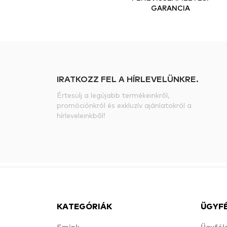
GARANCIA
IRATKOZZ FEL A HÍRLEVELÜNKRE.
Értesülj a legújabb termékeinkről,
promóciónkról és exkluzív ajánlatokról a
hírleveleinkből!
KATEGÓRIÁK
ÜGYF