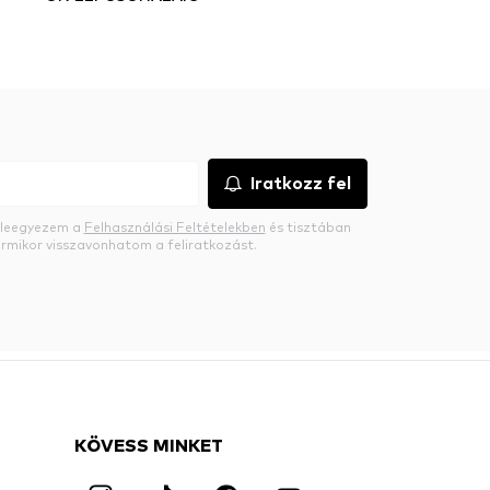
Iratkozz fel
beleegyezem a
Felhasználási Feltételekben
és tisztában
rmikor visszavonhatom a feliratkozást.
KÖVESS MINKET