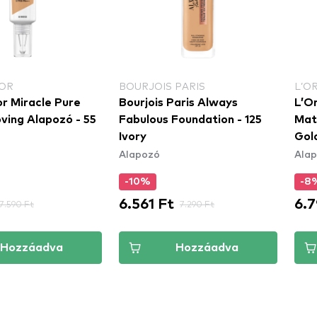
OR
BOURJOIS PARIS
L’O
r Miracle Pure
Bourjois Paris Always
L’O
ving Alapozó - 55
Fabulous Foundation - 125
Mat
Ivory
Gol
Alapozó
Ala
-10%
-8
6.561 Ft
6.7
7.590 Ft
7.290 Ft
Hozzáadva
Hozzáadva