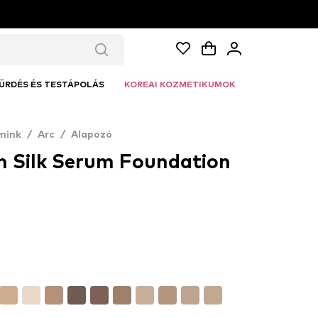
ÜRDÉS ÉS TESTÁPOLÁS
KOREAI KOZMETIKUMOK
mink
/
Arc
/
Alapozó
in Silk Serum Foundation