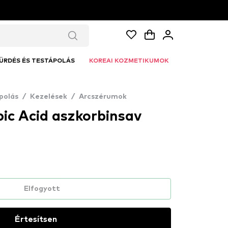
ÜRDÉS ÉS TESTÁPOLÁS
KOREAI KOZMETIKUMOK
polás
/
Kezelések
/
Arcszérumok
ic Acid aszkorbinsav
Elfogyott
Értesítsen