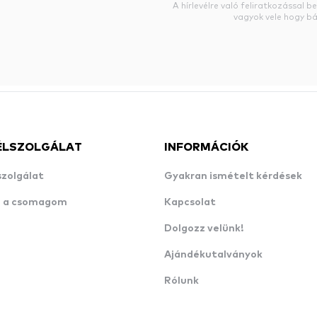
A hírlevélre való feliratkozással 
vagyok vele hogy bá
ÉLSZOLGÁLAT
INFORMÁCIÓK
szolgálat
Gyakran ismételt kérdések
n a csomagom
Kapcsolat
Dolgozz velünk!
Ajándékutalványok
Rólunk