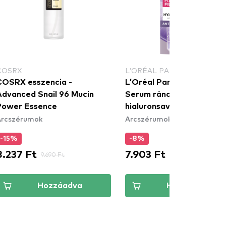
COSRX
L’ORÉAL PARIS
SRX esszencia -
L’Oréal Paris Revitalift Fi
Advanced Snail 96 Mucin
Serum ránctalanító szér
Power Essence
hialuronsavval
Arcszérumok
Arcszérumok
-15%
-8%
8.237 Ft
7.903 Ft
9.690 Ft
8.590 Ft
Hozzáadva
Hozzáadva