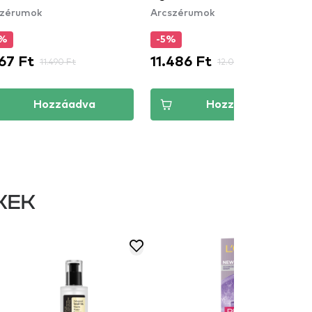
szérumok
Arcszérumok
5%
-5%
67 Ft
11.486 Ft
11.490 Ft
12.090 Ft
Hozzáadva
Hozzáadva
KEK