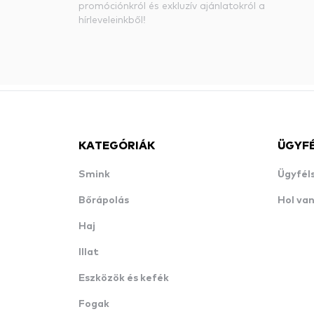
promóciónkról és exkluzív ajánlatokról a
hírleveleinkből!
KATEGÓRIÁK
ÜGYF
Smink
Ügyfél
Bőrápolás
Hol va
Haj
Illat
Eszközök és kefék
Fogak