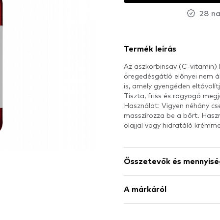
28 na
Termék leírás
Az aszkorbinsav (C-vitamin) 
öregedésgátló előnyei nem á
is, amely gyengéden eltávolít
Tiszta, friss és ragyogó meg
Használat: Vigyen néhány cse
masszírozza be a bőrt. Haszná
olajjal vagy hidratáló krémme
Összetevők és mennyisé
A márkáról