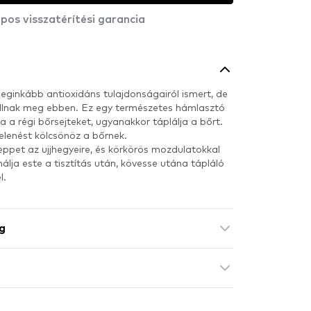
pos visszatérítési garancia
leginkább antioxidáns tulajdonságairól ismert, de
llnak meg ebben. Ez egy természetes hámlasztó
ja a régi bőrsejteket, ugyanakkor táplálja a bőrt.
jelenést kölcsönöz a bőrnek.
ppet az ujjhegyeire, és körkörös mozdulatokkal
lja este a tisztítás után, kövesse utána tápláló
l.
g