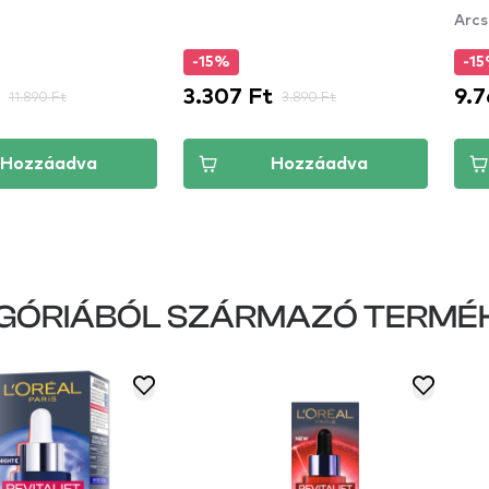
Arc
-15%
-1
3.307 Ft
9.7
11.890 Ft
3.890 Ft
Hozzáadva
Hozzáadva
GÓRIÁBÓL SZÁRMAZÓ TERMÉ