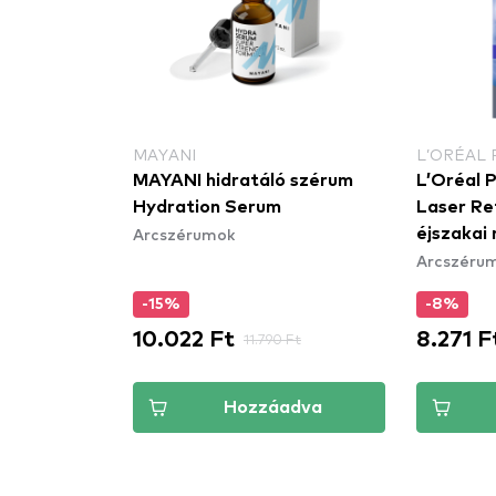
MAYANI
L’ORÉAL 
MAYANI hidratáló szérum
L’Oréal P
Hydration Serum
Laser Re
Arcszérumok
éjszakai
Arcszéru
-15%
-8%
10.022 Ft
8.271 F
11.790 Ft
Hozzáadva