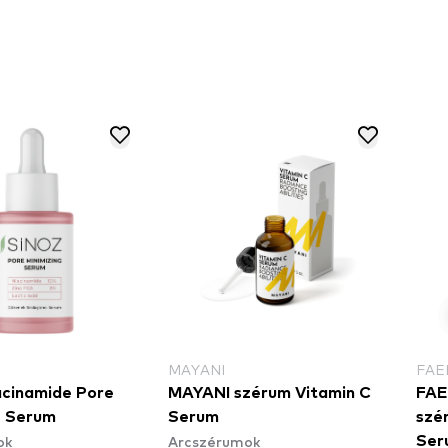
MAYANI
FAE
cinamide Pore
MAYANI szérum Vitamin C
FAE
g Serum
Serum
szé
ok
Arcszérumok
Ser