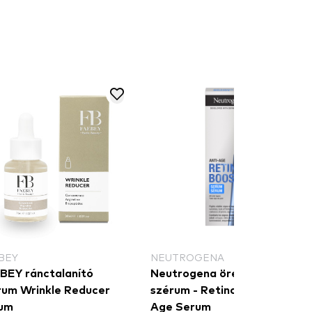
BEY
NEUTROGENA
BEY ránctalanító
Neutrogena öregedésgátló
rum Wrinkle Reducer
szérum - Retinol Boost Anti-
um
Age Serum