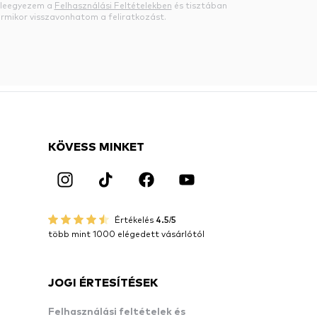
beleegyezem a
Felhasználási Feltételekben
és tisztában
rmikor visszavonhatom a feliratkozást.
KÖVESS MINKET
Értékelés
4.5/5
több mint 1000 elégedett vásárlótól
JOGI ÉRTESÍTÉSEK
Felhasználási feltételek és