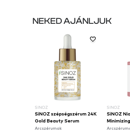
NEKED AJÁNLJUK
SINOZ
SINOZ
ears Face
SiNOZ szépségszérum 24K
SiNOZ Nia
szérum és
Gold Beauty Serum
Minimizin
Arcszérumok
Arcszérum