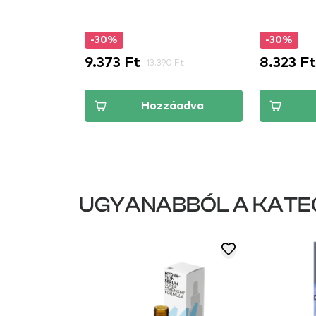
-30%
-30%
9.373 Ft
8.323 Ft
13.390 Ft
áadva
Hozzáadva
UGYANABBÓL A KATE