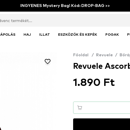
INGYENES Mystery Bag! Kód: DROP-BAG >>
RÁPOLÁS
HAJ
ILLAT
ESZKÖZÖK ÉS KEFÉK
FOGAK
F
Főoldal
/
Revuele
/
Bőrá
Revuele Ascorb
1.890 Ft