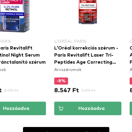
PARIS
L’ORÉAL PARIS
aris Revitalift
L’Oréal korrekciós szérum -
CO
tinol Night Serum
Paris Revitalift Laser Tri-
 ránctalanító szérum
Peptides Age Correcting
mok
Arcszérumok
Serum
-8%
t
8.547 Ft
8.990 Ft
9.290 Ft
Hozzáadva
Hozzáadva