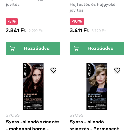
javítás
Hajfestés és hajgyökér
Fawn
javítás
-5%
-10%
2.841 Ft
2.990 Ft
3.411 Ft
3.790 Ft
Hozzáadva
Hozzáadva
SYOSS
SYOSS
Syoss -állandó színezés
Syoss - állandó
- mahagóni barna -
színezés - Permanent