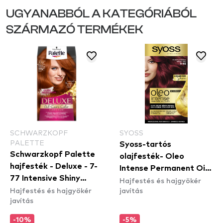
UGYANABBÓL A KATEGÓRIÁBÓL
SZÁRMAZÓ TERMÉKEK
SCHWARZKOPF
SYOSS
PALETTE
Syoss-tartós
Schwarzkopf Palette
olajfesték- Oleo
hajfesték - Deluxe - 7-
Intense Permanent Oil
77 Intensive Shiny
Hajfestés és hajgyökér
Color - 5-92 Bright Red
Hajfestés és hajgyökér
javítás
Copper
javítás
-10%
-5%