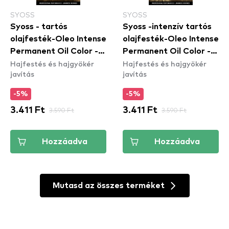
SYOSS
SYOSS
Syoss - tartós
Syoss -intenzív tartós
olajfesték-Oleo Intense
olajfesték-Oleo Intense
Permanent Oil Color -
Permanent Oil Color -
Hajfestés és hajgyökér
Hajfestés és hajgyökér
5-86 Sweet Brown
7-10 Natural Blond
javítás
javítás
-5%
-5%
3.411 Ft
3.590 Ft
3.411 Ft
3.590 Ft
Hozzáadva
Hozzáadva
Mutasd az összes terméket