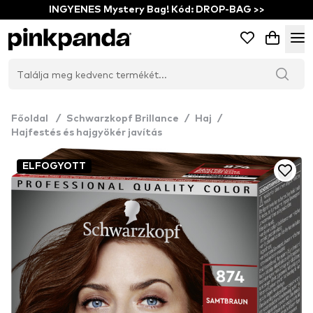
INGYENES Mystery Bag! Kód: DROP-BAG >>
Főoldal
/
Schwarzkopf Brillance
/
Haj
/
Hajfestés és hajgyökér javítás
ELFOGYOTT