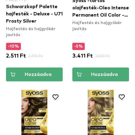
Syoss -tartós
Schwarzkopf Palette
olajfesték-Oleo Intense
hajfesték - Deluxe - U71
Permanent Oil Color -
Frosty Silver
Hajfestés és hajgyökér
8-05 Beige Bliond
Hajfestés és hajgyökér
javítás
javítás
-10%
-5%
2.511 Ft
2.790 Ft
3.411 Ft
3.590 Ft
Hozzáadva
Hozzáadva