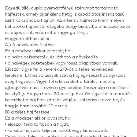
Egyedülálló, dupla gyémántfényű szérumot tartalmazó
hajfesték, amely akár kilenc hétig is csodálatos intenzitású
színt kölcsönöz a hajnak. Az intenzív hajfestő krém mélyen
behatol a haj belső rétegébe és így biztosítja a hosszantartó
és bájos színt, valamint a ragyogó fényt.
Hogyan kell használni:
A.) A növekedés festése
Ez a módszer akkor javasolt, ha:
• a hajat befestették, és látható a növekedés
• a hajvégek sötétebbek vagy rossz állapotban vannak.
Először vigye fel a keverék 2/3-át a teljes növekedési
területre. Ehhez válasszuk szét a haj egy részét az injekciós
üveg hegyével. Vigye fel a keveréket a terület mentén,
ujjbegyével masszírozva a gyökerekbe (használja a mellékelt
kesztyűt). Hagyja hatni 20 percig. Ezután vigye fel a maradék
keveréket a haj hosszára és végére. Jól masszírozza be, és
hagyja hatni további 10 percig.
B) a teljes haj festése
Ez a módszer akkor javasolt, ha:
• először festi tartósan a haját.
• korábbi hajszíne teljesen kinőtt vagy kimosódott.
Vigye fel a teljes keveréket szálanként minden hajra. Ezután