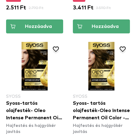
2.511 Ft
2.790 Ft
3.411 Ft
3.590 Ft
Hozzáadva
Hozzáadva
SYOSS
SYOSS
Syoss-tartós
Syoss- tartós
olajfesték- Oleo
olajfesték-Oleo Intense
Intense Permanent Oil
Permanent Oil Color -
Hajfestés és hajgyökér
Hajfestés és hajgyökér
Color - 3-10 Deep
4-60 Gold Brown
javítás
javítás
Brown