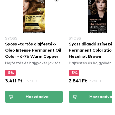
SYOSS
SYOSS
Syoss -tartós olajfesték-
Syoss állandó színezés-
Oleo Intense Permanent Oil
Permanent Coloration 
Color - 6-76 Warm Copper
Hezelnut Brown
Hajfestés és hajgyökér javítás
Hajfestés és hajgyökér ja
-5%
-5%
3.411 Ft
3.590 Ft
2.841 Ft
2.990 Ft
Hozzáadva
Hozzáadva