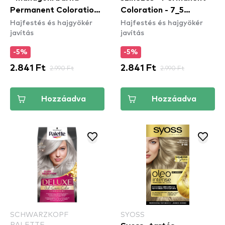
Permanent Coloration -
Coloration - 7_5
Hajfestés és hajgyökér
Hajfestés és hajgyökér
4_2 Mahogany Brown
Natural Ashy Blond
javítás
javítás
-5%
-5%
2.841 Ft
2.990 Ft
2.841 Ft
2.990 Ft
Hozzáadva
Hozzáadva
SCHWARZKOPF
SYOSS
PALETTE