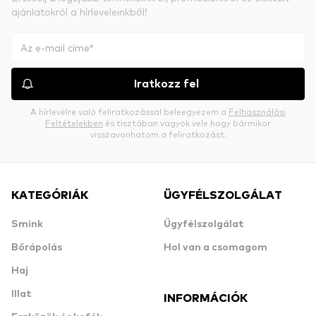
ajánlatokról a hírleveleinkből!
Iratkozz fel
A hírlevélre való feliratkozással beleegyezem a
Felhasználási
Feltételekben
és tisztában vagyok vele hogy bármikor
visszavonhatom a feliratkozást.
KATEGÓRIÁK
ÜGYFÉLSZOLGÁLAT
Smink
Ügyfélszolgálat
Bőrápolás
Hol van a csomagom
Haj
Illat
INFORMÁCIÓK