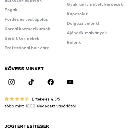
Eszközök és kefék
Gyakran ismételt kérdések
Fogak
Kapcsolat
Fürdés és testápolás
Dolgozz velünk!
Koreai kozmetikumok
Ajándékutalványok
Sérült termékek
Rólunk
Professional hair care
KÖVESS MINKET
Értékelés
4.5/5
több mint 1000 elégedett vásárlótól
JOGI ÉRTESÍTÉSEK