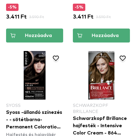
-5%
-5%
3.411 Ft
3.590 Ft
3.411 Ft
3.590 Ft
Hozzáadva
Hozzáadva
SYOSS
SCHWARZKOPF
BRILLANCE
Syoss -állandó színezés
Schwarzkopf Brillance
- - sötétbarna-
hajfesték - Intensive
Permanent Coloration -
Color Cream - 864
Hajfestés és hajgyökér
3_1 Dark Brown