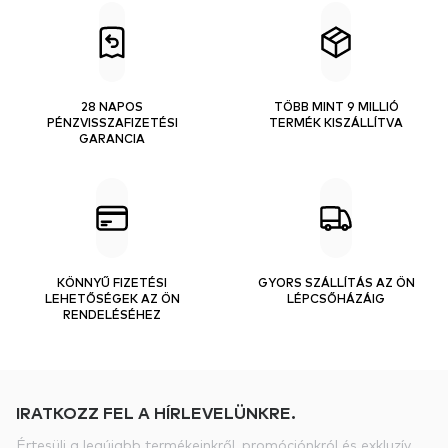
28 NAPOS
TÖBB MINT 9 MILLIÓ
PÉNZVISSZAFIZETÉSI
TERMÉK KISZÁLLÍTVA
GARANCIA
KÖNNYŰ FIZETÉSI
GYORS SZÁLLÍTÁS AZ ÖN
LEHETŐSÉGEK AZ ÖN
LÉPCSŐHÁZÁIG
RENDELÉSÉHEZ
IRATKOZZ FEL A HÍRLEVELÜNKRE.
Értesülj a legújabb termékeinkről, promóciónkról és exkluzív