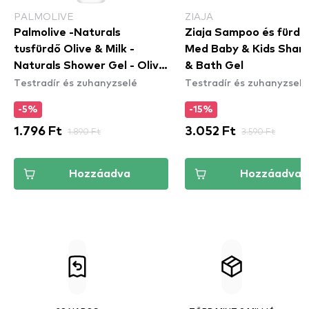
PALMOLIVE
ZIAJA
Palmolive -Naturals
Ziaja Sampoo és fürdő 
tusfürdő Olive & Milk -
Med Baby & Kids Sha
Naturals Shower Gel - Olive
& Bath Gel
Testradír és zuhanyzselé
Testradír és zuhanyzselé
& Milk (500ml)
-5%
-15%
1.796 Ft
1.890 Ft
3.052 Ft
3.590 Ft
Hozzáadva
Hozzáadva