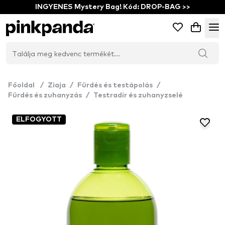
INGYENES Mystery Bag! Kód: DROP-BAG >>
Főoldal
/
Ziaja
/
Fürdés és testápolás
/
Fürdés és zuhanyzás
/
Testradír és zuhanyzselé
ELFOGYOTT