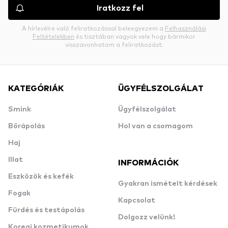
Iratkozz fel
A hírlevélre való feliratkozással beleegyezem a
Felhasználási
Feltételekben
és tisztában vagyok vele hogy bármikor
visszavonhatom a feliratkozást.
KATEGÓRIÁK
ÜGYFÉLSZOLGÁLAT
Smink
Ügyfélszolgálat
Bőrápolás
Hol van a csomagom
Haj
Illat
INFORMÁCIÓK
Eszközök és kefék
Gyakran ismételt kérdések
Fogak
Kapcsolat
Fürdés és testápolás
Dolgozz velünk!
Koreai kozmetikumok