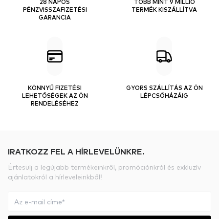
28 NAPOS
TÖBB MINT 9 MILLIÓ
PÉNZVISSZAFIZETÉSI
TERMÉK KISZÁLLÍTVA
GARANCIA
KÖNNYŰ FIZETÉSI
GYORS SZÁLLÍTÁS AZ ÖN
LEHETŐSÉGEK AZ ÖN
LÉPCSŐHÁZÁIG
RENDELÉSÉHEZ
IRATKOZZ FEL A HÍRLEVELÜNKRE.
Értesülj a legújabb termékeinkről, promóciónkról és exkluzív
ajánlatokról a hírleveleinkből!