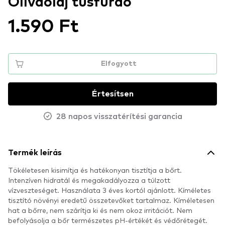
Olívaolaj tusfürdő
1.590 Ft
Elfogyott
Értesítsen
28 napos visszatérítési garancia
Termék leírás
Tökéletesen kisimítja és hatékonyan tisztítja a bőrt.
Intenzíven hidratál és megakadályozza a túlzott
vízveszteséget. Használata 3 éves kortól ajánlott. Kíméletes
tisztító növényi eredetű összetevőket tartalmaz. Kíméletesen
hat a bőrre, nem szárítja ki és nem okoz irritációt. Nem
befolyásolja a bőr természetes pH-értékét és védőrétegét.