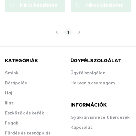
Nincs készleten
Nincs készleten
1
KATEGÓRIÁK
ÜGYFÉLSZOLGÁLAT
Smink
Ügyfélszolgálat
Bőrápolás
Hol van a csomagom
Haj
Illat
INFORMÁCIÓK
Eszközök és kefék
Gyakran ismételt kérdések
Fogak
Kapcsolat
Fürdés és testápolás