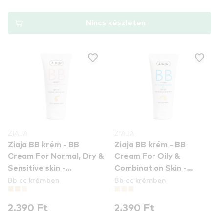
Nincs készleten
ZIAJA
ZIAJA
Ziaja BB krém - BB
Ziaja BB krém - BB
Cream For Normal, Dry &
Cream For Oily &
Sensitive skin -
Combination Skin -
Bb cc krémben
Bb cc krémben
Dark/Peach Tone
Natural Tone
2.390 Ft
2.390 Ft