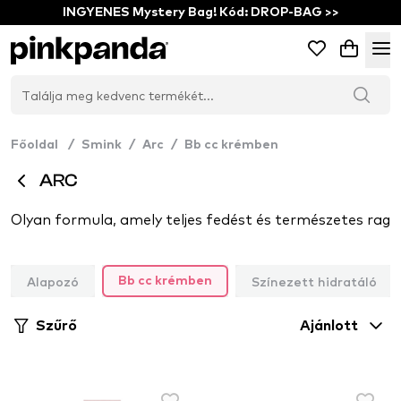
INGYENES Mystery Bag! Kód: DROP-BAG >>
Főoldal
/
Smink
/
Arc
/
Bb cc krémben
ARC
Alapozó
Színezett hidratáló
Bb cc krémben
Szűrő
Ajánlott