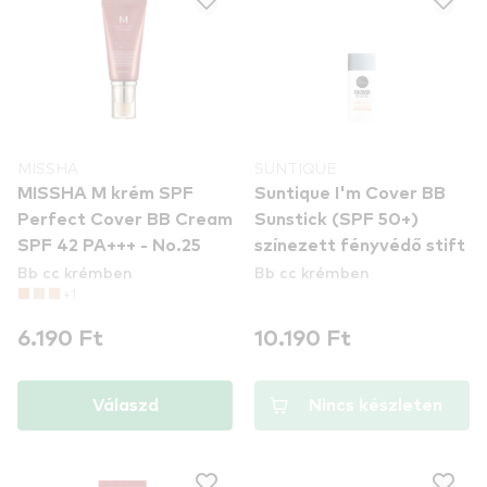
MISSHA
SUNTIQUE
MISSHA M krém SPF
Suntique I'm Cover BB
Perfect Cover BB Cream
Sunstick (SPF 50+)
SPF 42 PA+++ - No.25
színezett fényvédő stift
Bb cc krémben
Bb cc krémben
+1
6.190 Ft
10.190 Ft
Válaszd
Nincs készleten