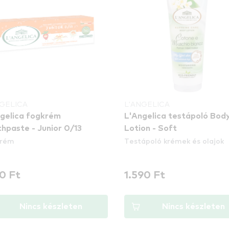
NGELICA
L'ANGELICA
gelica fogkrém
L'Angelica testápoló Bod
hpaste - Junior 0/13
Lotion - Soft
krém
Testápoló krémek és olajok
90 Ft
1.590 Ft
Nincs készleten
Nincs készleten