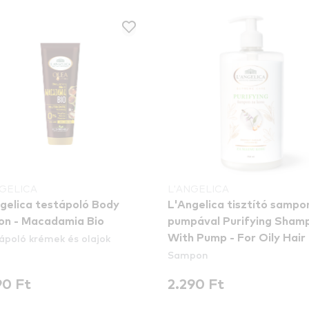
NGELICA
L'ANGELICA
gelica testápoló Body
L'Angelica tisztító sampo
on - Macadamia Bio
pumpával Purifying Sham
ápoló krémek és olajok
With Pump - For Oily Hair
Sampon
90 Ft
2.290 Ft