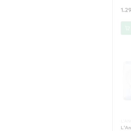
1.2
L'A
L'An