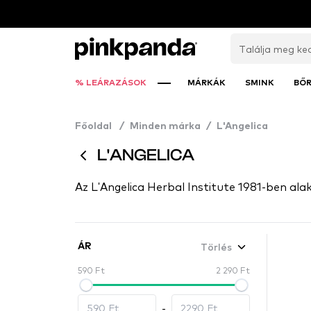
% LEÁRAZÁSOK
MÁRKÁK
SMINK
BŐ
Főoldal
/
Minden márka
/
L'Angelica
L'ANGELICA
Az L'Angelica Herbal Institute 1981-ben ala
Törlés
ÁR
590 Ft
2 290 Ft
-