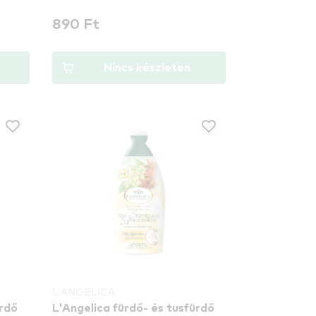
890 Ft
Nincs készleten
L'ANGELICA
ürdő
L'Angelica fürdő- és tusfürdő