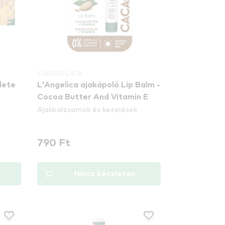
L'ANGELICA
lete
L'Angelica ajakápoló Lip Balm -
Cocoa Butter And Vitamin E
Ajakbalzsamok és kezelések
790 Ft
Nincs készleten