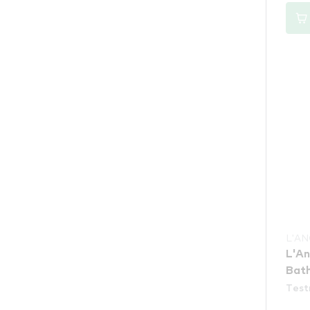
L'A
L'An
Bath
Test