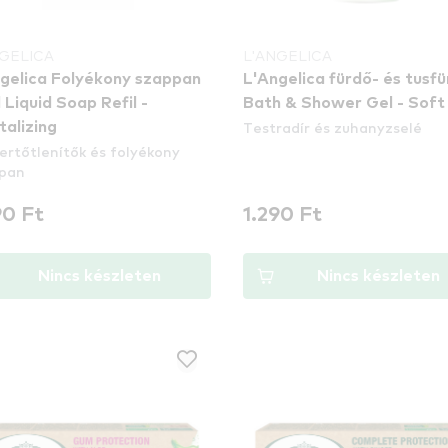
NGELICA
L'ANGELICA
gelica Folyékony szappan
L'Angelica fürdő- és tusf
l Liquid Soap Refil -
Bath & Shower Gel - Soft
Testradír és zuhanyzselé
talizing
ertőtlenítők és folyékony
pan
90 Ft
1.290 Ft
Nincs készleten
Nincs készleten