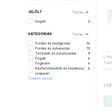
Törlés
JELÖLT
Vegán
2
Törlés
KATEGÓRIÁK
Fürdés és testápolás
16
Fürdés és zuhanyzás
13
L'A
Testradír és zuhanyzselé
9
L'An
Fogak
4
Fogkrém
4
Toot
Kézfertőtlenítők és folyékony
4
Fog
szappan
Többet mutat
1.1