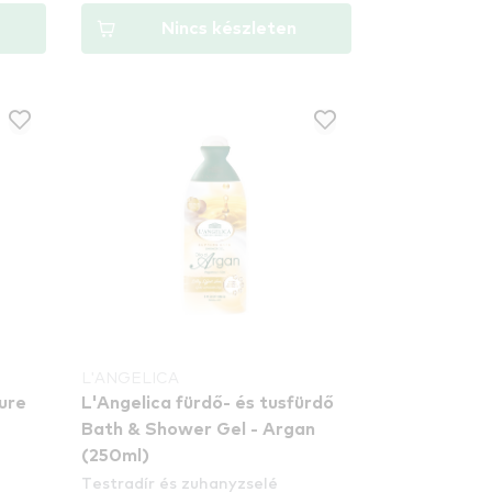
Nincs készleten
L'ANGELICA
Pure
L'Angelica fürdő- és tusfürdő
Bath & Shower Gel - Argan
(250ml)
Testradír és zuhanyzselé