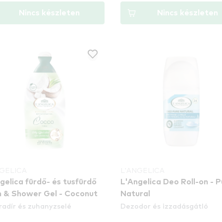
Nincs készleten
Nincs készleten
NGELICA
L'ANGELICA
gelica fürdő- és tusfürdő
L'Angelica Deo Roll-on - 
 & Shower Gel - Coconut
Natural
radír és zuhanyzselé
Dezodor és izzadásgátló