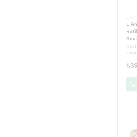
L'A
L'An
Refi
Revi
Kézf
szap
1.3