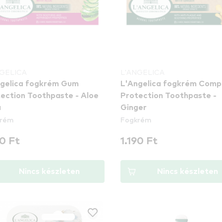
NGELICA
L'ANGELICA
ngelica fogkrém Gum
L'Angelica fogkrém Comp
ection Toothpaste - Aloe
Protection Toothpaste -
a
Ginger
krém
Fogkrém
90 Ft
1.190 Ft
Nincs készleten
Nincs készleten