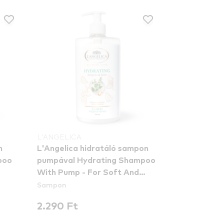
L'ANGELICA
n
L'Angelica hidratáló sampon
poo
pumpával Hydrating Shampoo
With Pump - For Soft And
Sampon
Shiny Hair
2.290 Ft