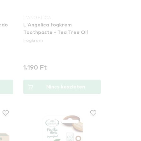
L'ANGELICA
ürdő
L'Angelica fogkrém
Toothpaste - Tea Tree Oil
Fogkrém
1.190 Ft
Nincs készleten