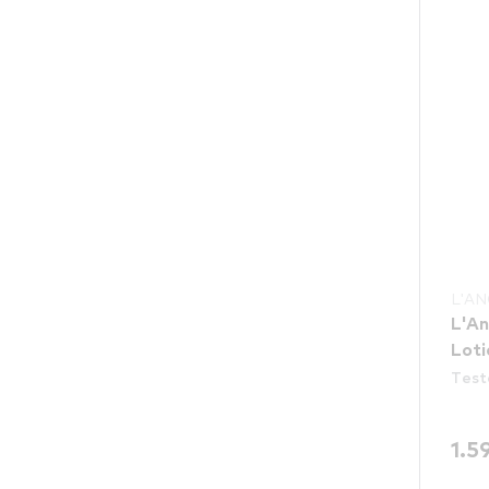
L'A
L'An
Loti
Test
1.5