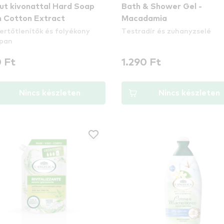
t kivonattal Hard Soap
Bath & Shower Gel -
 Cotton Extract
Macadamia
ertőtlenítők és folyékony
Testradír és zuhanyzselé
pan
 Ft
1.290 Ft
Nincs készleten
Nincs készleten