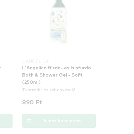
L'ANGELICA
y
L'Angelica fürdő- és tusfürdő
Bath & Shower Gel - Soft
(250ml)
Testradír és zuhanyzselé
890 Ft
Nincs készleten