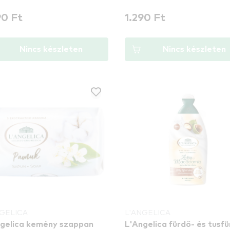
90 Ft
1.290 Ft
Nincs készleten
Nincs készleten
NGELICA
L'ANGELICA
gelica kemény szappan
L'Angelica fürdő- és tusf