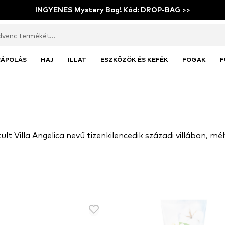
INGYENES Mystery Bag! Kód: DROP-BAG >>
RÁPOLÁS
HAJ
ILLAT
ESZKÖZÖK ÉS KEFÉK
FOGAK
F
kult Villa Angelica nevű tizenkilencedik századi villában,