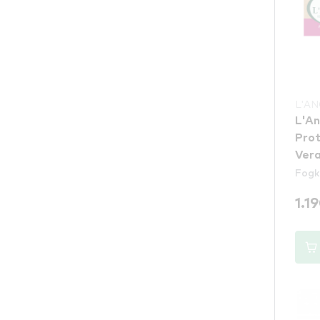
L'A
L'A
Prot
Ver
Fog
1.1