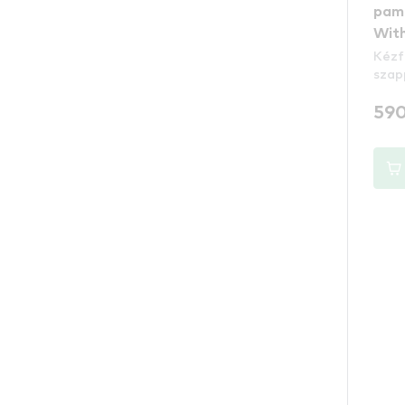
pamu
With
Kézf
szap
590