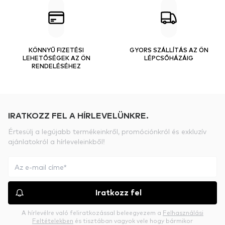
KÖNNYŰ FIZETÉSI
GYORS SZÁLLÍTÁS AZ ÖN
LEHETŐSÉGEK AZ ÖN
LÉPCSŐHÁZÁIG
RENDELÉSÉHEZ
IRATKOZZ FEL A HÍRLEVELÜNKRE.
Értesülj a legújabb termékeinkről, promóciónkról és exkluzív
ajánlatokról a hírleveleinkből!
Iratkozz fel
A hírlevélre való feliratkozással beleegyezem a
Felhasználási
Feltételekben
és tisztában vagyok vele hogy bármikor