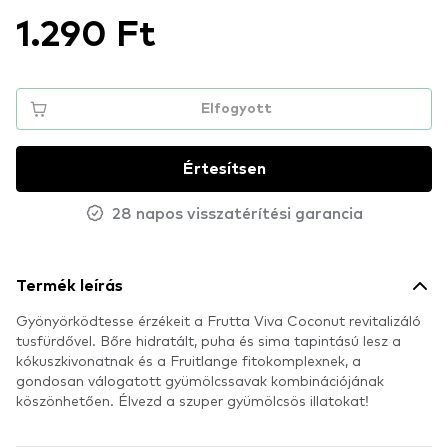
1.290 Ft
Elfogyott
Értesítsen
28 napos visszatérítési garancia
Termék leírás
Gyönyörködtesse érzékeit a Frutta Viva Coconut revitalizáló
tusfürdővel. Bőre hidratált, puha és sima tapintású lesz a
kókuszkivonatnak és a Fruitlange fitokomplexnek, a
gondosan válogatott gyümölcssavak kombinációjának
köszönhetően. Élvezd a szuper gyümölcsös illatokat!