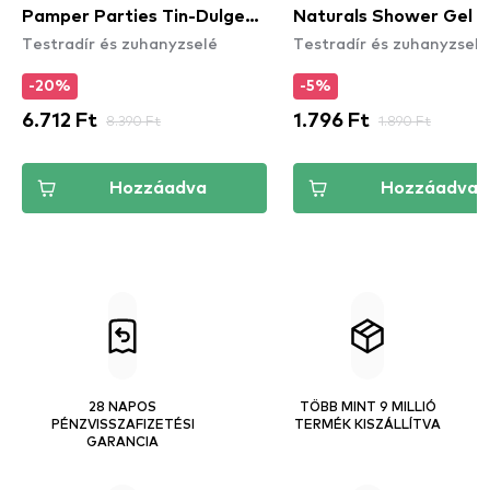
Pamper Parties Tin-Dulgent
Naturals Shower Gel - 
Testradír és zuhanyzselé
Testradír és zuhanyzselé
Trio
& Milk (500ml)
-20%
-5%
6.712 Ft
8.390 Ft
1.796 Ft
1.890 Ft
Hozzáadva
Hozzáadva
28 NAPOS
TÖBB MINT 9 MILLIÓ
PÉNZVISSZAFIZETÉSI
TERMÉK KISZÁLLÍTVA
GARANCIA