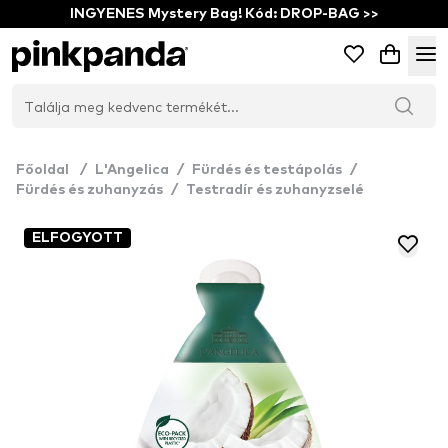
INGYENES Mystery Bag! Kód: DROP-BAG >>
Főoldal
/
L'Angelica
/
Fürdés és testápolás
/
Fürdés és zuhanyzás
/
Testradír és zuhanyzselé
ELFOGYOTT