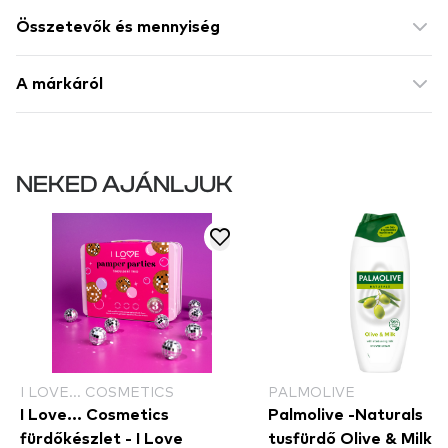
Összetevők és mennyiség
A márkáról
NEKED AJÁNLJUK
I LOVE... COSMETICS
PALMOLIVE
I Love... Cosmetics
Palmolive -Naturals
fürdőkészlet - I Love
tusfürdő Olive & Milk -