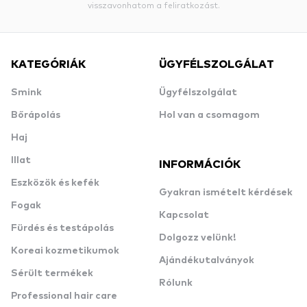
visszavonhatom a feliratkozást.
KATEGÓRIÁK
ÜGYFÉLSZOLGÁLAT
Smink
Ügyfélszolgálat
Bőrápolás
Hol van a csomagom
Haj
Illat
INFORMÁCIÓK
Eszközök és kefék
Gyakran ismételt kérdések
Fogak
Kapcsolat
Fürdés és testápolás
Dolgozz velünk!
Koreai kozmetikumok
Ajándékutalványok
Sérült termékek
Rólunk
Professional hair care