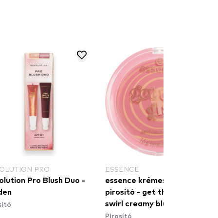
OLUTION PRO
ESSENCE
lution Pro Blush Duo -
essence krémes, örvényes
den
pirosító - get the glaze!
sító
swirl creamy blush 01
Pirosító