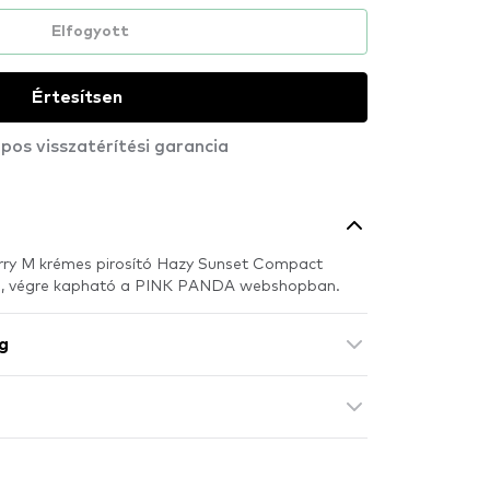
Elfogyott
Értesítsen
pos visszatérítési garancia
rry M krémes pirosító Hazy Sunset Compact
e , végre kapható a PINK PANDA webshopban.
g