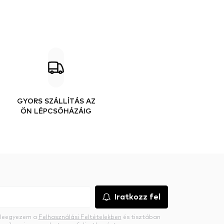
GYORS SZÁLLÍTÁS AZ
ÖN LÉPCSŐHÁZÁIG
Iratkozz fel
beleegyezem a
Felhasználási Feltételekben
és tisztában