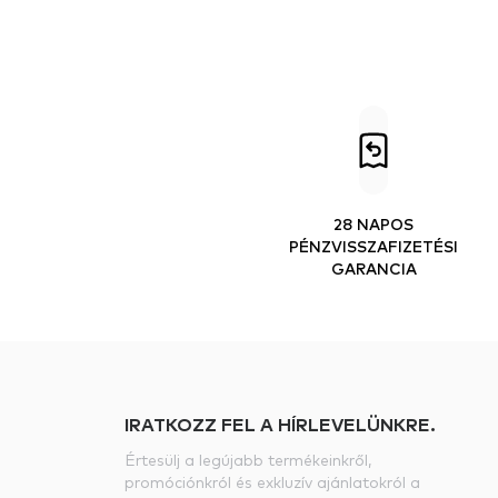
28 NAPOS
PÉNZVISSZAFIZETÉSI
GARANCIA
IRATKOZZ FEL A HÍRLEVELÜNKRE.
Értesülj a legújabb termékeinkről,
promóciónkról és exkluzív ajánlatokról a