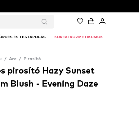
ÜRDÉS ÉS TESTÁPOLÁS
KOREAI KOZMETIKUMOK
k
/
Arc
/
Pirosító
s pirosító Hazy Sunset
 Blush - Evening Daze