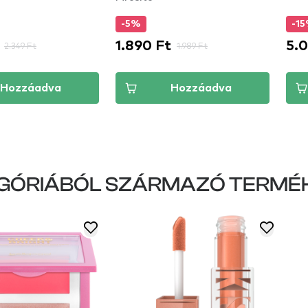
-5%
-1
1.890 Ft
5.
2.349 Ft
1.989 Ft
Hozzáadva
Hozzáadva
GÓRIÁBÓL SZÁRMAZÓ TERMÉ