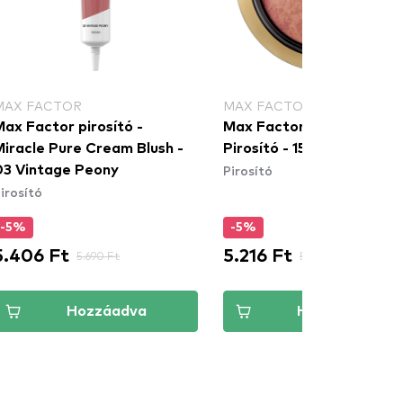
MAX FACTOR
MAX FACTOR
ax Factor pirosító -
Max Factor Crème Puff
Miracle Pure Cream Blush -
Pirosító - 15 Seductive Pi
Pirosító
03 Vintage Peony
irosító
-5%
-5%
5.406 Ft
5.216 Ft
5.690 Ft
5.490 Ft
Hozzáadva
Hozzáadva