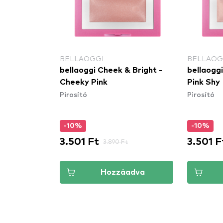
BELLAOGGI
BELLAOG
bellaoggi Cheek & Bright -
bellaoggi
Cheeky Pink
Pink Shy
Pirosító
Pirosító
-10%
-10%
3.501 Ft
3.501 F
3.890 Ft
Hozzáadva