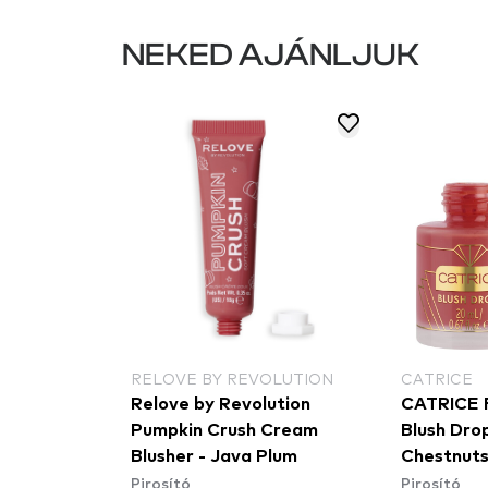
NEKED AJÁNLJUK
NAL MAKEUP
RELOVE BY REVOLUTION
CATRICE
al Makeup
Relove by Revolution
CATRICE F
ush - Coral
Pumpkin Crush Cream
Blush Dro
WSB03) -
Blusher - Java Plum
Chestnuts
Pirosító
Pirosító