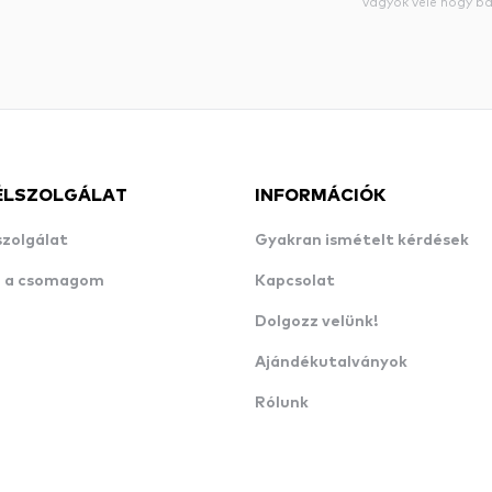
vagyok vele hogy bá
ÉLSZOLGÁLAT
INFORMÁCIÓK
szolgálat
Gyakran ismételt kérdések
n a csomagom
Kapcsolat
Dolgozz velünk!
Ajándékutalványok
Rólunk