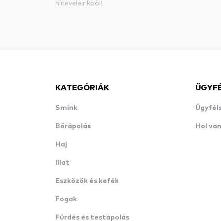
hírleveleinkből!
KATEGÓRIÁK
ÜGYF
Smink
Ügyfél
Bőrápolás
Hol va
Haj
Illat
Eszközök és kefék
Fogak
Fürdés és testápolás