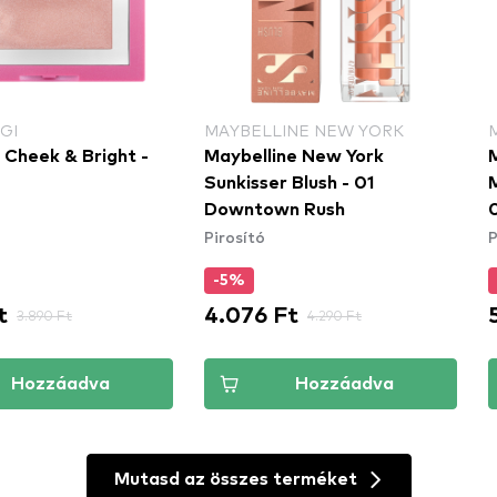
GI
MAYBELLINE NEW YORK
 Cheek & Bright -
Maybelline New York
M
Sunkisser Blush - 01
Downtown Rush​
Pirosító
P
-5%
t
4.076 Ft
3.890 Ft
4.290 Ft
Hozzáadva
Hozzáadva
Mutasd az összes terméket