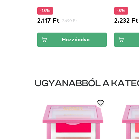
-15%
-5%
2.117 Ft
2.232 Ft
Ft
2.490 Ft
áadva
Hozzáadva
UGYANABBÓL A KATE