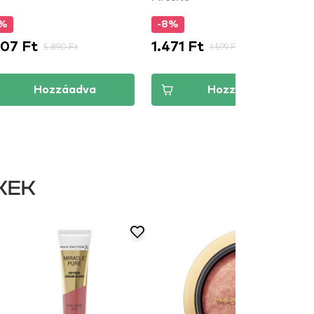
5%
-8%
007 Ft
1.471 Ft
5.890 Ft
1.599 Ft
Hozzáadva
Hozzáadva
KEK