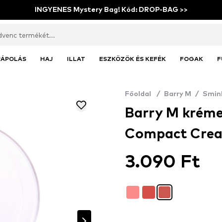
INGYENES Mystery Bag! Kód: DROP-BAG >>
RÁPOLÁS
HAJ
ILLAT
ESZKÖZÖK ÉS KEFÉK
FOGAK
F
Főoldal
/
Barry M
/
Smin
Barry M kréme
Compact Cream
3.090 Ft