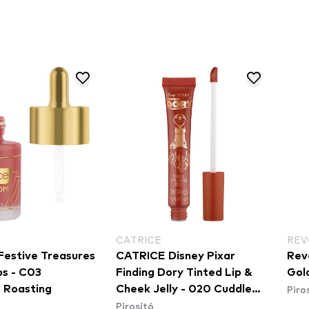
CATRICE
REV
estive Treasures
CATRICE Disney Pixar
Revo
ps - C03
Finding Dory Tinted Lip &
Gol
Piro
 Roasting
Cheek Jelly - 020 Cuddle
Pirosító
Buddy