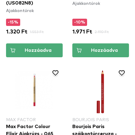
Ajakkontúrok
(US082N8)
Ajakkontúrok
-15%
-10%
1.320 Ft
1.553 Ft
1.971 Ft
2.190 Ft
Hozzáadva
Hozzáadva
MAX FACTOR
BOURJOIS PARIS
Max Factor Colour
Bourjois Paris
Elixir Ajakrúzs - 065
szájkontúrceruza -