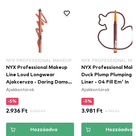
NYX PROFESSIONAL MAKEUP
NYX PROFESSIONAL MA
NYX Professional Makeup
NYX Professional Mak
Line Loud Longwear
Duck Plump Plumping L
Ajakceruza - Daring Damsel
Liner - 04 Fill Em' In
Ajakkontúrok
Ajakkontúrok
(LLLP02)
-5%
-5%
2.936 Ft
3.090 Ft
3.981 Ft
4.190 Ft
Hozzáadva
Hozzáadva