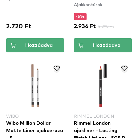
Ajakkontúrok
Gimme Drama
(LLLP01)
-5%
2.720 Ft
2.936 Ft
3.090 Ft
Hozzáadva
Hozzáadva
WIBO
RIMMEL LONDON
Wibo Million Dollar
Rimmel London
Matte Liner ajakceruza
ajakliner - Lasting
- 5
Finish Lipliner - 505 Red