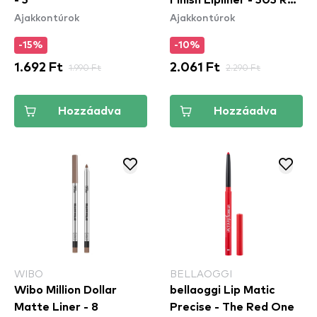
Ajakkontúrok
Ajakkontúrok
Dynamite
-15%
-10%
1.692 Ft
1.990 Ft
2.061 Ft
2.290 Ft
Hozzáadva
Hozzáadva
WIBO
BELLAOGGI
Wibo Million Dollar
bellaoggi Lip Matic
Matte Liner - 8
Precise - The Red One