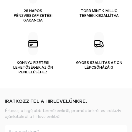
28 NAPOS
TÖBB MINT 9 MILLIÓ
PÉNZVISSZAFIZETÉSI
TERMÉK KISZÁLLÍTVA
GARANCIA
KÖNNYŰ FIZETÉSI
GYORS SZÁLLÍTÁS AZ ÖN
LEHETŐSÉGEK AZ ÖN
LÉPCSŐHÁZÁIG
RENDELÉSÉHEZ
IRATKOZZ FEL A HÍRLEVELÜNKRE.
Értesülj a legújabb termékeinkről, promóciónkról és exkluzív
ajánlatokról a hírleveleinkből!