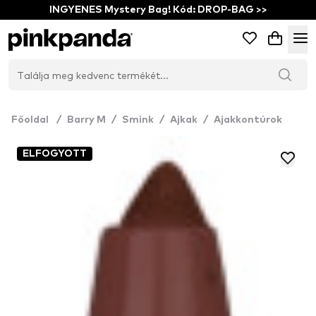
INGYENES Mystery Bag! Kód: DROP-BAG >>
Főoldal
/
Barry M
/
Smink
/
Ajkak
/
Ajakkontúrok
ELFOGYOTT