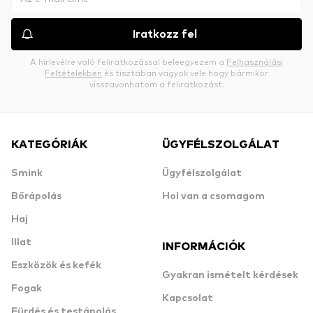
Iratkozz fel
A hírlevélre való feliratkozással beleegyezem a
Felhasználási
Feltételekben
és tisztában vagyok vele hogy bármikor
visszavonhatom a feliratkozást.
KATEGÓRIÁK
ÜGYFÉLSZOLGÁLAT
Smink
Ügyfélszolgálat
Bőrápolás
Hol van a csomagom
Haj
Illat
INFORMÁCIÓK
Eszközök és kefék
Gyakran ismételt kérdések
Fogak
Kapcsolat
Fürdés és testápolás