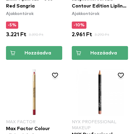
Red Sangria
Contour Edition Lipliner
Ajakkontúrok
Ajakkontúrok
- 07 Cherry Boom
Boom
-5%
-10%
3.221 Ft
3.390 Ft
2.961 Ft
3.290 Ft
Hozzáadva
Hozzáadva
MAX FACTOR
NYX PROFESSIONAL
MAKEUP
Max Factor Colour