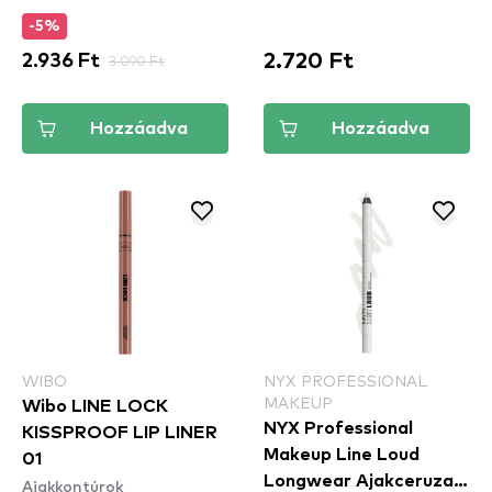
-5%
2.720 Ft
2.936 Ft
3.090 Ft
Hozzáadva
Hozzáadva
WIBO
NYX PROFESSIONAL
MAKEUP
Wibo LINE LOCK
NYX Professional
KISSPROOF LIP LINER
Makeup Line Loud
01
Longwear Ajakceruza -
Ajakkontúrok