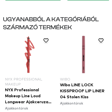
UGYANABBÓL A KATEGÓRIÁBÓL
SZÁRMAZÓ TERMÉKEK
NYX PROFESSIONAL
WIBO
MAKEUP
Wibo LINE LOCK
NYX Professional
KISSPROOF LIP LINER
Makeup Line Loud
04 Stolen Kiss
Longwear Ajakceruza -
Ajakkontúrok
Ajakkontúrok
Rebel Red (LLLP11)