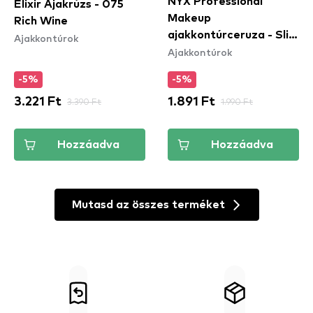
NYX Professional
Elixir Ajakrúzs - 075
Makeup
Rich Wine
ajakkontúrceruza - Slim
Ajakkontúrok
Ajakkontúrok
Lip Pencil – Peekaboo
Neutral (SPL860)
-5%
-5%
3.221 Ft
3.390 Ft
1.891 Ft
1.990 Ft
Hozzáadva
Hozzáadva
Mutasd az összes terméket