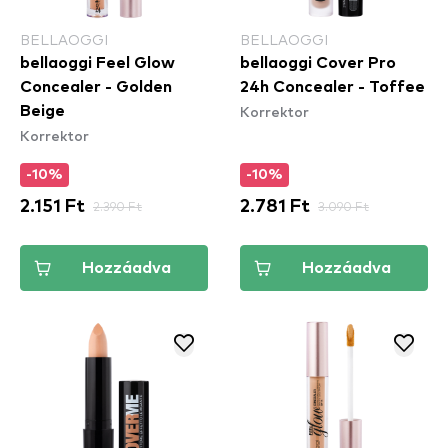
BELLAOGGI
BELLAOGGI
bellaoggi Feel Glow
bellaoggi Cover Pro
Concealer - Golden
24h Concealer - Toffee
Korrektor
Beige
Korrektor
-10%
-10%
2.151 Ft
2.390 Ft
2.781 Ft
3.090 Ft
Hozzáadva
Hozzáadva