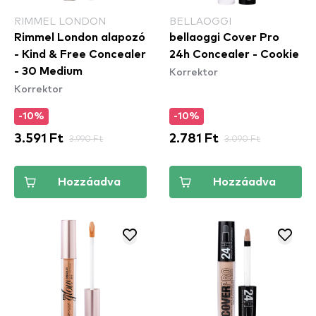
RIMMEL LONDON
BELLAOGGI
Rimmel London alapozó
bellaoggi Cover Pro
- Kind & Free Concealer
24h Concealer - Cookie
Korrektor
- 30 Medium
Korrektor
-10%
-10%
3.591 Ft
3.990 Ft
2.781 Ft
3.090 Ft
Hozzáadva
Hozzáadva