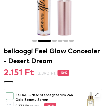
bellaoggi Feel Glow Concealer
- Desert Dream
2.151 Ft
2.390 Ft
-10%
EXTRA: SiNOZ szépségszérum 24K
Gold Beauty Serum
1
9.373 Ft