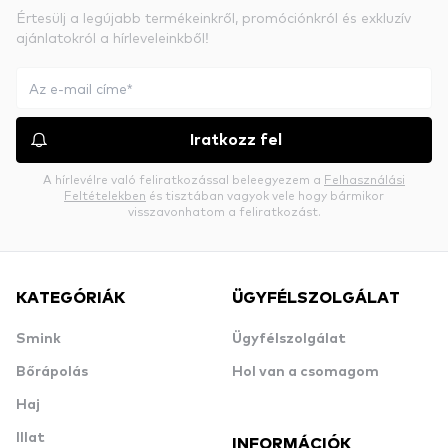
Értesülj a legújabb termékeinkről, promóciónkról és exkluzív
ajánlatokról a hírleveleinkből!
Iratkozz fel
A hírlevélre való feliratkozással beleegyezem a
Felhasználási
Feltételekben
és tisztában vagyok vele hogy bármikor
visszavonhatom a feliratkozást.
KATEGÓRIÁK
ÜGYFÉLSZOLGÁLAT
Smink
Ügyfélszolgálat
Bőrápolás
Hol van a csomagom
Haj
Illat
INFORMÁCIÓK