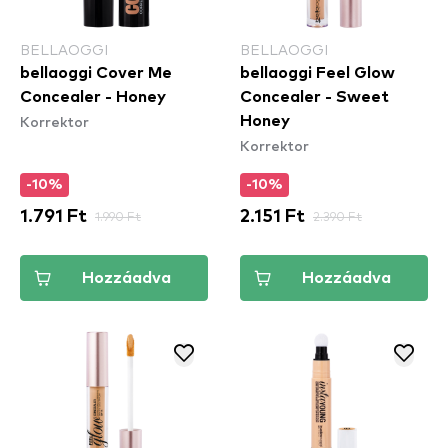
BELLAOGGI
BELLAOGGI
bellaoggi Cover Me
bellaoggi Feel Glow
Concealer - Honey
Concealer - Sweet
Korrektor
Honey
Korrektor
-10%
-10%
1.791 Ft
1.990 Ft
2.151 Ft
2.390 Ft
Hozzáadva
Hozzáadva