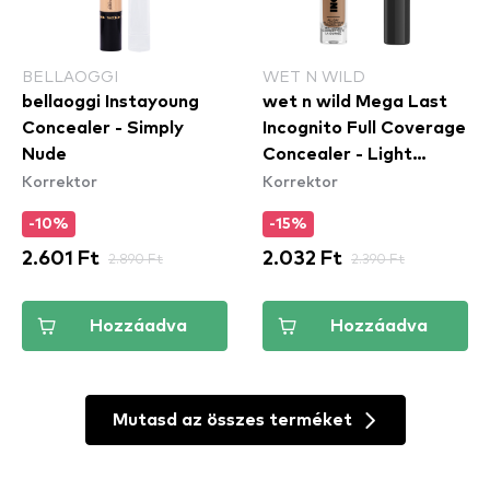
BELLAOGGI
WET N WILD
bellaoggi Instayoung
wet n wild Mega Last
Concealer - Simply
Incognito Full Coverage
Nude
Concealer - Light
Korrektor
Korrektor
Medium - korrektor
-10%
-15%
2.601 Ft
2.890 Ft
2.032 Ft
2.390 Ft
Hozzáadva
Hozzáadva
Mutasd az összes terméket