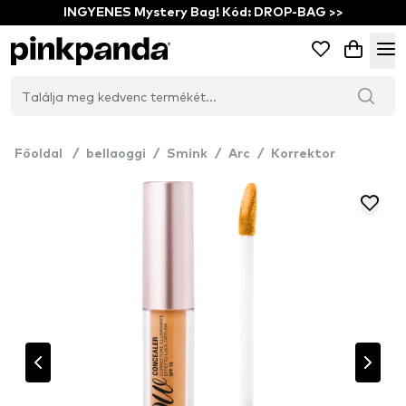
INGYENES Mystery Bag! Kód: DROP-BAG >>
Főoldal
/
bellaoggi
/
Smink
/
Arc
/
Korrektor