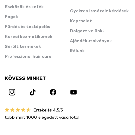
Eszközök és kefék
Gyakran ismételt kérdések
Fogak
Kapcsolat
Fürdés és testápolás
Dolgozz velünk!
Koreai kozmetikumok
Ajándékutalványok
Sérült termékek
Rólunk
Professional hair care
KÖVESS MINKET
Értékelés
4.5/5
több mint 1000 elégedett vásárlótól