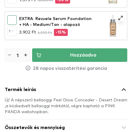
13.390 Ft
-30%
EXTRA: Revuele Serum Foundation
+ HA - Medium/Tan - alapozó
1
3.902 Ft
4.590 Ft
-15%
Hozzáadva
28 napos visszatérítési garancia
Termék leírás
Új! A népszerű bellaoggi Feel Glow Concealer - Desert Dream
,a közkedvelt bellaoggi márkától, végre kapható a PINK
PANDA webshopban.
Összetevők és mennyiség