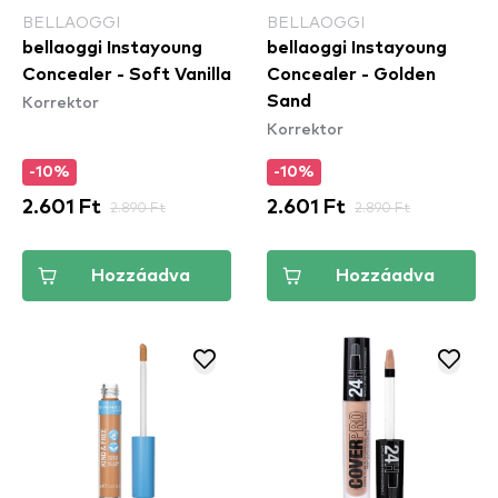
BELLAOGGI
BELLAOGGI
bellaoggi Instayoung
bellaoggi Instayoung
Concealer - Soft Vanilla
Concealer - Golden
Korrektor
Sand
Korrektor
-10%
-10%
2.601 Ft
2.890 Ft
2.601 Ft
2.890 Ft
Hozzáadva
Hozzáadva