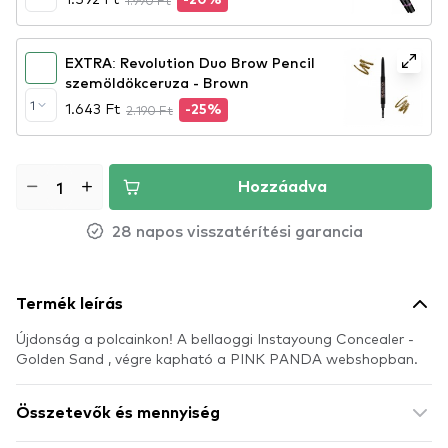
1.990 Ft
-20%
EXTRA: Revolution Duo Brow Pencil
szemöldökceruza - Brown
1
1.643 Ft
2.190 Ft
-25%
Hozzáadva
28 napos visszatérítési garancia
Termék leírás
Újdonság a polcainkon! A bellaoggi Instayoung Concealer -
Golden Sand , végre kapható a PINK PANDA webshopban.
Összetevők és mennyiség