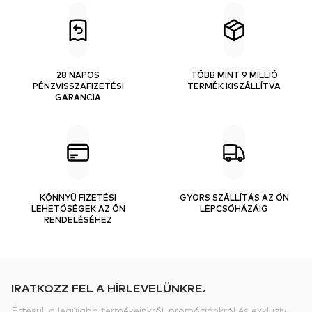
28 NAPOS
TÖBB MINT 9 MILLIÓ
PÉNZVISSZAFIZETÉSI
TERMÉK KISZÁLLÍTVA
GARANCIA
KÖNNYŰ FIZETÉSI
GYORS SZÁLLÍTÁS AZ ÖN
LEHETŐSÉGEK AZ ÖN
LÉPCSŐHÁZÁIG
RENDELÉSÉHEZ
IRATKOZZ FEL A HÍRLEVELÜNKRE.
Értesülj a legújabb termékeinkről, promóciónkról és exkluzív