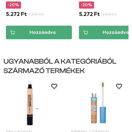
-20%
-20%
5.272 Ft
6.590 Ft
5.272 Ft
6.590 Ft
Hozzáadva
Hozzáadva
UGYANABBÓL A KATEGÓRIÁBÓL
SZÁRMAZÓ TERMÉKEK
BELLAOGGI
RIMMEL LONDON