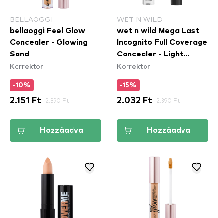
BELLAOGGI
WET N WILD
bellaoggi Feel Glow
wet n wild Mega Last
Concealer - Glowing
Incognito Full Coverage
Sand
Concealer - Light
Korrektor
Korrektor
Medium - korrektor
-10%
-15%
2.151 Ft
2.390 Ft
2.032 Ft
2.390 Ft
Hozzáadva
Hozzáadva