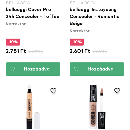
BELLAOGGI
BELLAOGGI
bellaoggi Cover Pro
bellaoggi Instayoung
24h Concealer - Toffee
Concealer - Romantic
Korrektor
Beige
Korrektor
-10%
-10%
2.781 Ft
3.090 Ft
2.601 Ft
2.890 Ft
Hozzáadva
Hozzáadva