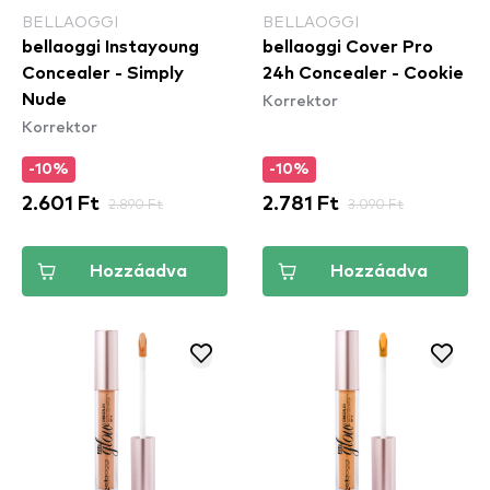
BELLAOGGI
BELLAOGGI
bellaoggi Instayoung
bellaoggi Cover Pro
Concealer - Simply
24h Concealer - Cookie
Korrektor
Nude
Korrektor
-10%
-10%
2.601 Ft
2.890 Ft
2.781 Ft
3.090 Ft
Hozzáadva
Hozzáadva