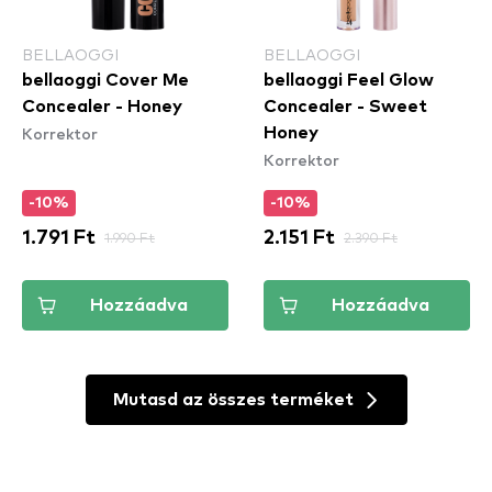
BELLAOGGI
BELLAOGGI
bellaoggi Cover Me
bellaoggi Feel Glow
Concealer - Honey
Concealer - Sweet
Korrektor
Honey
Korrektor
-10%
-10%
1.791 Ft
1.990 Ft
2.151 Ft
2.390 Ft
Hozzáadva
Hozzáadva
Mutasd az összes terméket