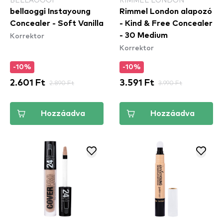
bellaoggi Instayoung
Rimmel London alapozó
Concealer - Soft Vanilla
- Kind & Free Concealer
Korrektor
- 30 Medium
Korrektor
-10%
-10%
2.601 Ft
2.890 Ft
3.591 Ft
3.990 Ft
Hozzáadva
Hozzáadva