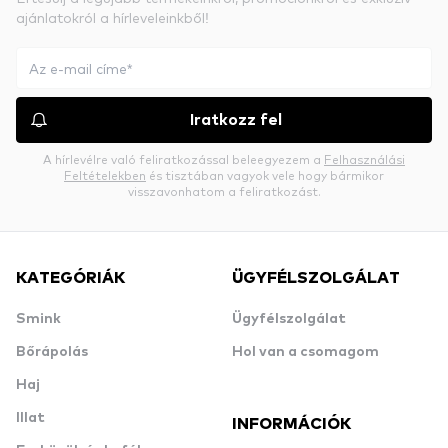
ajánlatokról a hírleveleinkből!
Iratkozz fel
A hírlevélre való feliratkozással beleegyezem a
Felhasználási
Feltételekben
és tisztában vagyok vele hogy bármikor
visszavonhatom a feliratkozást.
KATEGÓRIÁK
ÜGYFÉLSZOLGÁLAT
Smink
Ügyfélszolgálat
Bőrápolás
Hol van a csomagom
Haj
Illat
INFORMÁCIÓK