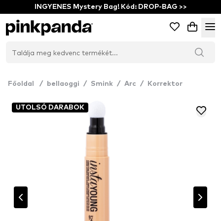
INGYENES Mystery Bag! Kód: DROP-BAG >>
Főoldal
/
bellaoggi
/
Smink
/
Arc
/
Korrektor
UTOLSÓ DARABOK