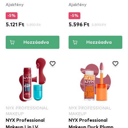
Ajakfény
Ajakfény
- 20 Quazy Silver
Stain - 11 Red-y Set
Wet
-5%
-5%
5.121 Ft
5.390 Ft
5.596 Ft
5.890 Ft
Hozzáadva
Hozzáadva
NYX PROFESSIONAL
NYX PROFESSIONAL
MAKEUP
MAKEUP
NYX Professional
NYX Professional
Makeup Lip I.V.
Makeup Duck Plump