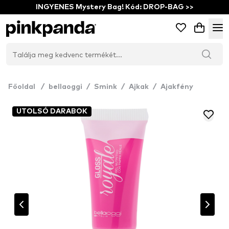
INGYENES Mystery Bag! Kód: DROP-BAG >>
Főoldal
/
bellaoggi
/
Smink
/
Ajkak
/
Ajakfény
UTOLSÓ DARABOK