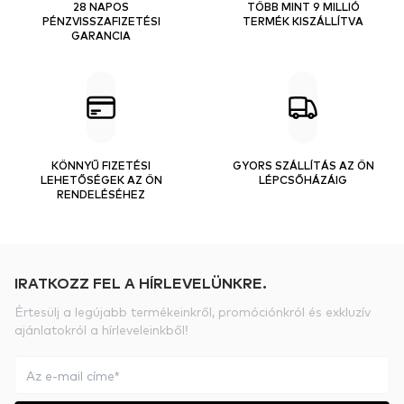
28 NAPOS
TÖBB MINT 9 MILLIÓ
PÉNZVISSZAFIZETÉSI
TERMÉK KISZÁLLÍTVA
GARANCIA
KÖNNYŰ FIZETÉSI
GYORS SZÁLLÍTÁS AZ ÖN
LEHETŐSÉGEK AZ ÖN
LÉPCSŐHÁZÁIG
RENDELÉSÉHEZ
IRATKOZZ FEL A HÍRLEVELÜNKRE.
Értesülj a legújabb termékeinkről, promóciónkról és exkluzív
ajánlatokról a hírleveleinkből!