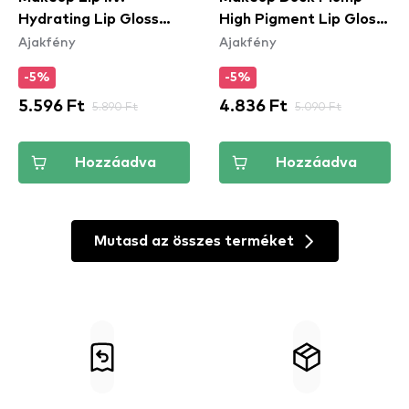
Hydrating Lip Gloss
High Pigment Lip Gloss
Ajakfény
Ajakfény
Stain - 10 Berry Thirsty
- Lilac On Lock
(DPLL10)
-5%
-5%
5.596 Ft
5.890 Ft
4.836 Ft
5.090 Ft
Hozzáadva
Hozzáadva
Mutasd az összes terméket