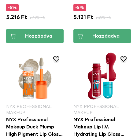
(SHLP07)
-5%
-5%
5.216 Ft
5.490 Ft
5.121 Ft
5.390 Ft
Hozzáadva
Hozzáadva
NYX PROFESSIONAL
NYX PROFESSIONAL
MAKEUP
MAKEUP
NYX Professional
NYX Professional
Makeup Duck Plump
Makeup Lip I.V.
High Pigment Lip Gloss
Hydrating Lip Gloss