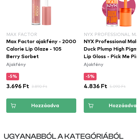
MAX FACTOR
NYX PROFESSIONAL MA
Max Factor ajakfény - 2000
NYX Professional Mak
Calorie Lip Glaze - 105
Duck Plump High Pigm
Berry Sorbet
Lip Gloss - Pick Me Pin
Ajakfény
Ajakfény
(DPLL11)
-5%
-5%
3.696 Ft
3.890 Ft
4.836 Ft
5.090 Ft
Hozzáadva
Hozzáadva
UGYANABBÓL A KATEGÓRIÁBÓL