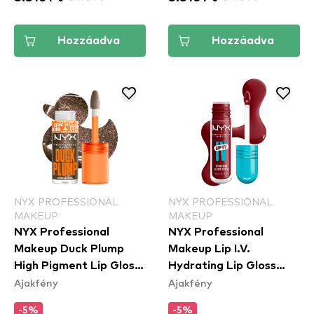
Hozzáadva
Hozzáadva
NYX PROFESSIONAL
NYX PROFESSIONAL
MAKEUP
MAKEUP
NYX Professional
NYX Professional
Makeup Duck Plump
Makeup Lip I.V.
High Pigment Lip Gloss
Hydrating Lip Gloss
Ajakfény
Ajakfény
- 21 Onyx-Pected
Stain - 13 Cranberry
Splash
-5%
-5%