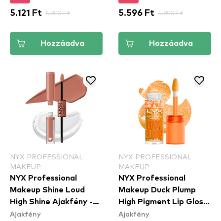
5.121 Ft
5.390 Ft
5.596 Ft
5.890 Ft
Hozzáadva
Hozzáadva
NYX PROFESSIONAL
NYX PROFESSIONAL
MAKEUP
MAKEUP
NYX Professional
NYX Professional
Makeup Shine Loud
Makeup Duck Plump
High Shine Ajakfény -
High Pigment Lip Gloss
Ajakfény
Ajakfény
07 Global Citizen
- 22 Flippin' Slime