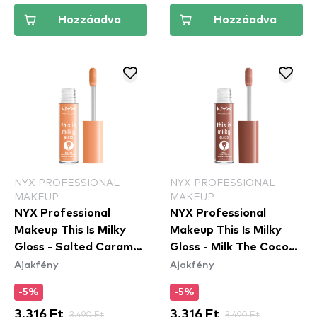
Hozzáadva
Hozzáadva
NYX PROFESSIONAL
NYX PROFESSIONAL
MAKEUP
MAKEUP
NYX Professional
NYX Professional
Makeup This Is Milky
Makeup This Is Milky
Gloss - Salted Caramel
Gloss - Milk The Coco
Ajakfény
Ajakfény
Shake (TIMG18) -
(TIMG20) - szájfény
szájfény
-5%
-5%
3.316 Ft
3.490 Ft
3.316 Ft
3.490 Ft