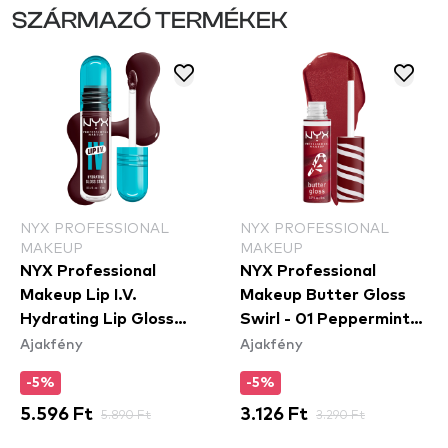
SZÁRMAZÓ TERMÉKEK
NYX PROFESSIONAL
NYX PROFESSIONAL
MAKEUP
MAKEUP
NYX Professional
NYX Professional
Makeup Lip I.V.
Makeup Butter Gloss
Hydrating Lip Gloss
Swirl - 01 Peppermint
Ajakfény
Ajakfény
Stain - 14 Mauve N'
Swirl
Moist
-5%
-5%
5.596 Ft
5.890 Ft
3.126 Ft
3.290 Ft