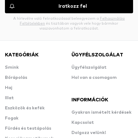
Iratkozz fel
A hírlevélre való feliratkozással beleegyezem a
Felhasználási
Feltételekben
és tisztában vagyok vele hogy bármikor
visszavonhatom a feliratkozást.
KATEGÓRIÁK
ÜGYFÉLSZOLGÁLAT
Smink
Ügyfélszolgálat
Bőrápolás
Hol van a csomagom
Haj
Illat
INFORMÁCIÓK
Eszközök és kefék
Gyakran ismételt kérdések
Fogak
Kapcsolat
Fürdés és testápolás
Dolgozz velünk!