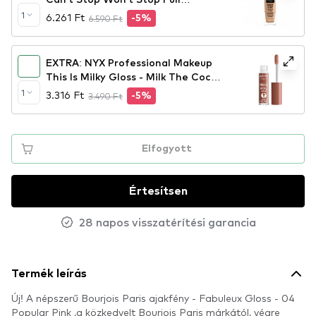
Coverage Foundation teljes fedésű
1
6.261 Ft
6.590 Ft
-5%
alapozó - True Beige
EXTRA: NYX Professional Makeup
This Is Milky Gloss - Milk The Coco
(TIMG20) - szájfény
1
3.316 Ft
3.490 Ft
-5%
Elfogyott
Értesítsen
28 napos visszatérítési garancia
Termék leírás
Új! A népszerű Bourjois Paris ajakfény - Fabuleux Gloss - 04
Popular Pink ,a közkedvelt Bourjois Paris márkától, végre