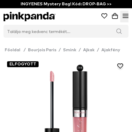
INGYENES Mystery Bag! Kód: DROP-BAG >>
Főoldal
/
Bourjois Paris
/
Smink
/
Ajkak
/
Ajakfény
ELFOGYOTT