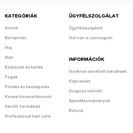
KATEGÓRIÁK
ÜGYFÉLSZOLGÁLAT
Smink
Ügyfélszolgálat
Bőrápolás
Hol van a csomagom
Haj
Illat
INFORMÁCIÓK
Eszközök és kefék
Gyakran ismételt kérdések
Fogak
Kapcsolat
Fürdés és testápolás
Dolgozz velünk!
Koreai kozmetikumok
Ajándékutalványok
Sérült termékek
Rólunk
Professional hair care