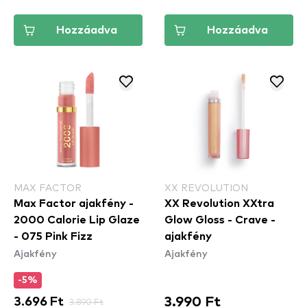
Hozzáadva
Hozzáadva
MAX FACTOR
XX REVOLUTION
Max Factor ajakfény -
XX Revolution XXtra
2000 Calorie Lip Glaze
Glow Gloss - Crave -
- 075 Pink Fizz
ajakfény
Ajakfény
Ajakfény
-5%
3.990 Ft
3.696 Ft
3.890 Ft