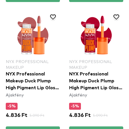
NYX PROFESSIONAL
NYX PROFESSIONAL
MAKEUP
MAKEUP
NYX Professional
NYX Professional
Makeup Duck Plump
Makeup Duck Plump
High Pigment Lip Gloss
High Pigment Lip Gloss
Ajakfény
Ajakfény
- Nude Swings
- Hall Of Flame
(DPLL03)
(DPLL14)
-5%
-5%
4.836 Ft
5.090 Ft
4.836 Ft
5.090 Ft