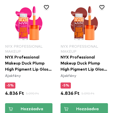
NYX PROFESSIONAL
NYX PROFESSIONAL
MAKEUP
MAKEUP
NYX Professional
NYX Professional
Makeup Duck Plump
Makeup Duck Plump
High Pigment Lip Gloss
High Pigment Lip Gloss
Ajakfény
Ajakfény
- Bubblegum Bae
- Brick Of Time
(DPLL12)
(DPLL06)
-5%
-5%
4.836 Ft
5.090 Ft
4.836 Ft
5.090 Ft
Hozzáadva
Hozzáadva