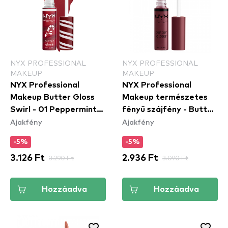
NYX PROFESSIONAL
NYX PROFESSIONAL
MAKEUP
MAKEUP
NYX Professional
NYX Professional
Makeup Butter Gloss
Makeup természetes
Swirl - 01 Peppermint
fényű szájfény - Butter
Ajakfény
Ajakfény
Swirl
Gloss – Devil's Food
Cake (BLG22)
-5%
-5%
3.126 Ft
3.290 Ft
2.936 Ft
3.090 Ft
Hozzáadva
Hozzáadva