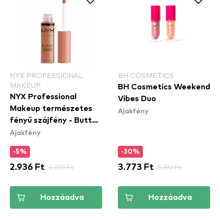
NYX PROFESSIONAL
BH COSMETICS
MAKEUP
BH Cosmetics Weekend
NYX Professional
Vibes Duo
Makeup természetes
Ajakfény
fényű szájfény - Butter
Ajakfény
Gloss – Madeleine
(BLG14)
-5%
-30%
2.936 Ft
3.090 Ft
3.773 Ft
5.390 Ft
Hozzáadva
Hozzáadva