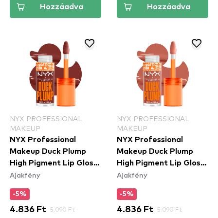
Hozzáadva
Hozzáadva
NYX PROFESSIONAL
NYX PROFESSIONAL
MAKEUP
MAKEUP
NYX Professional
NYX Professional
Makeup Duck Plump
Makeup Duck Plump
High Pigment Lip Gloss
High Pigment Lip Gloss
Ajakfény
Ajakfény
- Wine Not (DPLL16)
- Apri-Caught
(DPLL04)
-5%
-5%
4.836 Ft
5.090 Ft
4.836 Ft
5.090 Ft