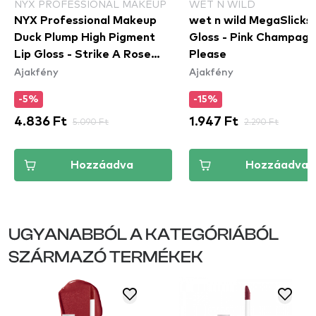
NYX PROFESSIONAL MAKEUP
WET N WILD
NYX Professional Makeup
wet n wild MegaSlicks 
Duck Plump High Pigment
Gloss - Pink Champag
Lip Gloss - Strike A Rose
Please
Ajakfény
Ajakfény
(DPLL09)
-5%
-15%
4.836 Ft
5.090 Ft
1.947 Ft
2.290 Ft
Hozzáadva
Hozzáadva
UGYANABBÓL A KATEGÓRIÁBÓL
SZÁRMAZÓ TERMÉKEK