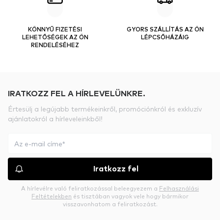
KÖNNYŰ FIZETÉSI
GYORS SZÁLLÍTÁS AZ ÖN
LEHETŐSÉGEK AZ ÖN
LÉPCSŐHÁZÁIG
RENDELÉSÉHEZ
IRATKOZZ FEL A HÍRLEVELÜNKRE.
Értesülj a legújabb termékeinkről, promóciónkról és exkluzív
ajánlatokról a hírleveleinkből!
Iratkozz fel
A hírlevélre való feliratkozással beleegyezem a
Felhasználási
Feltételekben
és tisztában vagyok vele hogy bármikor
visszavonhatom a feliratkozást.