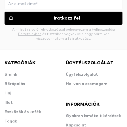
Iratkozz fel
A hírlevélre való feliratkozással beleegyezem a
Felhasználási
Feltételekben
és tisztában vagyok vele hogy bármikor
visszavonhatom a feliratkozást.
KATEGÓRIÁK
ÜGYFÉLSZOLGÁLAT
Smink
Ügyfélszolgálat
Bőrápolás
Hol van a csomagom
Haj
Illat
INFORMÁCIÓK
Eszközök és kefék
Gyakran ismételt kérdések
Fogak
Kapcsolat