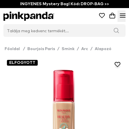
INGYENES Mystery Bag! Kód: DROP-BAG >>
Főoldal
/
Bourjois Paris
/
Smink
/
Arc
/
Alapozó
ELFOGYOTT