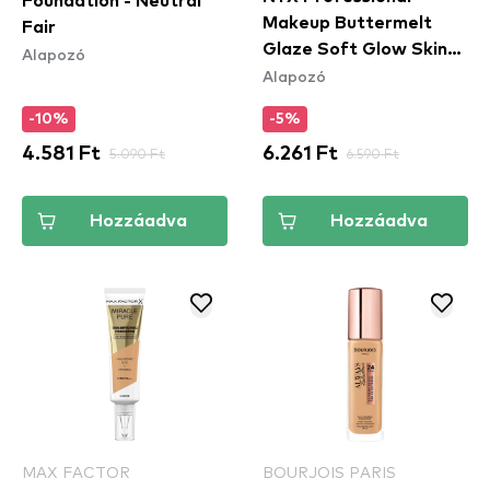
Foundation - Neutral
Makeup Buttermelt
Fair
Glaze Soft Glow Skin
Alapozó
Alapozó
Tint SPF30 - Vanilla
Bean Butta
-10%
-5%
4.581 Ft
5.090 Ft
6.261 Ft
6.590 Ft
Hozzáadva
Hozzáadva
MAX FACTOR
BOURJOIS PARIS