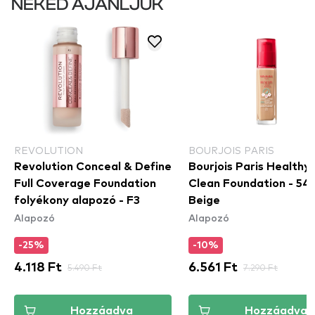
NEKED AJÁNLJUK
REVOLUTION
BOURJOIS PARIS
Revolution Conceal & Define
Bourjois Paris Healthy
Full Coverage Foundation
Clean Foundation - 54
folyékony alapozó - F3
Beige
Alapozó
Alapozó
-25%
-10%
4.118 Ft
5.490 Ft
6.561 Ft
7.290 Ft
Hozzáadva
Hozzáadva