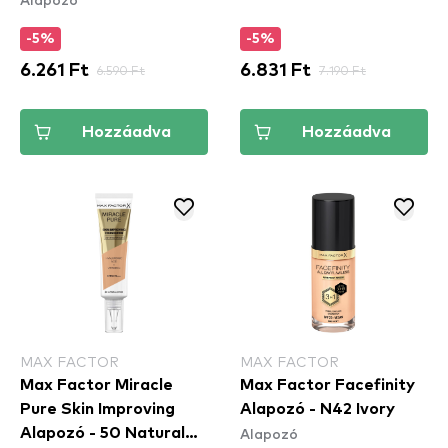
Butta
-5%
-5%
6.261 Ft
6.590 Ft
6.831 Ft
7.190 Ft
Hozzáadva
Hozzáadva
MAX FACTOR
MAX FACTOR
Max Factor Miracle
Max Factor Facefinity
Pure Skin Improving
Alapozó - N42 Ivory
Alapozó
Alapozó - 50 Natural