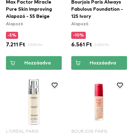
Max Factor Miracle
Bourjois Paris Always
Pure Skin Improving
Fabulous Foundation -
Alapozó - 55 Beige
125 Ivory
Alapozó
Alapozó
-5%
-10%
7.211 Ft
7.590 Ft
6.561 Ft
7.290 Ft
Hozzáadva
Hozzáadva
L’ORÉAL PARIS
BOURJOIS PARIS