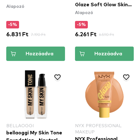
Glaze Soft Glow Skin
Alapozó
Alapozó
Tint SPF30 - Chai
Butta
-5%
-5%
6.831 Ft
7.190 Ft
6.261 Ft
6.590 Ft
Hozzáadva
Hozzáadva
BELLAOGGI
NYX PROFESSIONAL
MAKEUP
bellaoggi My Skin Tone
NYX Professional