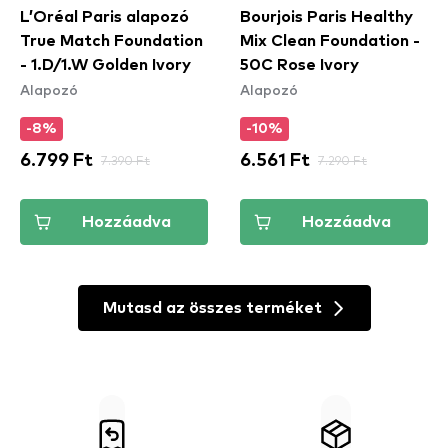
L’Oréal Paris alapozó
Bourjois Paris Healthy
True Match Foundation
Mix Clean Foundation -
- 1.D/1.W Golden Ivory
50C Rose Ivory
Alapozó
Alapozó
-8%
-10%
6.799 Ft
7.390 Ft
6.561 Ft
7.290 Ft
Hozzáadva
Hozzáadva
Mutasd az összes terméket