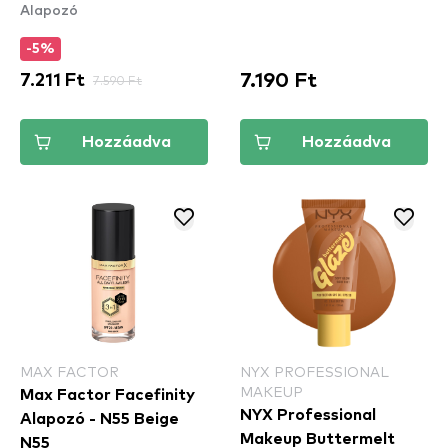
Alapozó
Rose
-5%
7.190 Ft
7.211 Ft
7.590 Ft
Hozzáadva
Hozzáadva
MAX FACTOR
NYX PROFESSIONAL
MAKEUP
Max Factor Facefinity
NYX Professional
Alapozó - N55 Beige
Makeup Buttermelt
N55