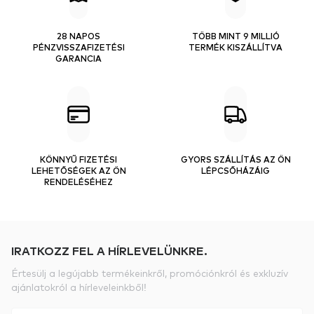
28 NAPOS
TÖBB MINT 9 MILLIÓ
PÉNZVISSZAFIZETÉSI
TERMÉK KISZÁLLÍTVA
GARANCIA
KÖNNYŰ FIZETÉSI
GYORS SZÁLLÍTÁS AZ ÖN
LEHETŐSÉGEK AZ ÖN
LÉPCSŐHÁZÁIG
RENDELÉSÉHEZ
IRATKOZZ FEL A HÍRLEVELÜNKRE.
Értesülj a legújabb termékeinkről, promóciónkról és exkluzív
ajánlatokról a hírleveleinkből!