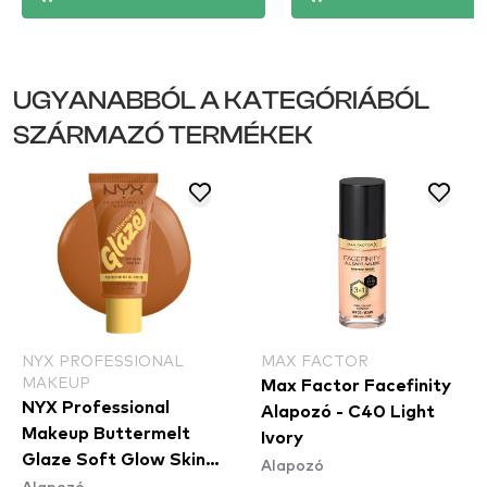
UGYANABBÓL A KATEGÓRIÁBÓL
SZÁRMAZÓ TERMÉKEK
NYX PROFESSIONAL
MAX FACTOR
MAKEUP
Max Factor Facefinity
NYX Professional
Alapozó - C40 Light
Makeup Buttermelt
Ivory
Glaze Soft Glow Skin
Alapozó
Alapozó
Tint SPF30 - Praline