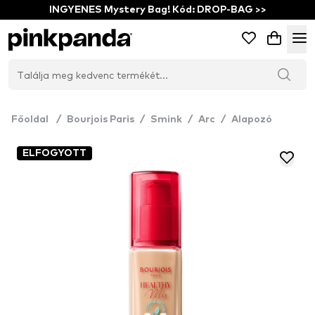
INGYENES Mystery Bag! Kód: DROP-BAG >>
Főoldal
/
Bourjois Paris
/
Smink
/
Arc
/
Alapozó
ELFOGYOTT