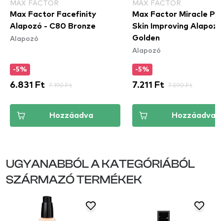
MAX FACTOR
MAX FACTOR
Max Factor Facefinity
Max Factor Miracle Pu
Alapozó - C80 Bronze
Skin Improving Alapozó
Alapozó
Golden
Alapozó
-5%
-5%
6.831 Ft
7.190 Ft
7.211 Ft
7.590 Ft
Hozzáadva
Hozzáadva
UGYANABBÓL A KATEGÓRIÁBÓL
SZÁRMAZÓ TERMÉKEK