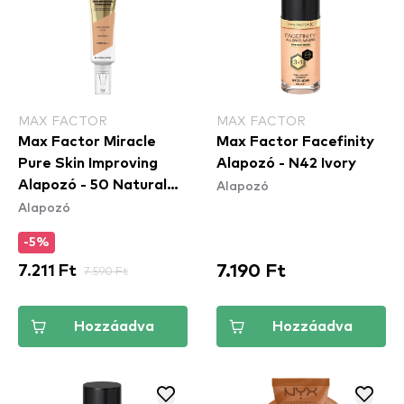
MAX FACTOR
MAX FACTOR
Max Factor Miracle
Max Factor Facefinity
Pure Skin Improving
Alapozó - N42 Ivory
Alapozó
Alapozó - 50 Natural
Alapozó
Rose
-5%
7.190 Ft
7.211 Ft
7.590 Ft
Hozzáadva
Hozzáadva