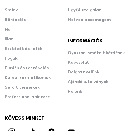
Smink
Ügyfélszolgálat
Bőrápolás
Hol van a csomagom
Haj
Illat
INFORMÁCIÓK
Eszközök és kefék
Gyakran ismételt kérdések
Fogak
Kapcsolat
Fürdés és testápolás
Dolgozz velünk!
Koreai kozmetikumok
Ajándékutalványok
Sérült termékek
Rólunk
Professional hair care
KÖVESS MINKET