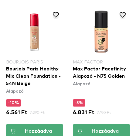
BOURJOIS PARIS
MAX FACTOR
Bourjois Paris Healthy
Max Factor Facefinity
Mix Clean Foundation -
Alapozó - N75 Golden
Alapozó
54N Beige
Alapozó
-10%
-5%
6.561 Ft
7.290 Ft
6.831 Ft
7.190 Ft
Hozzáadva
Hozzáadva