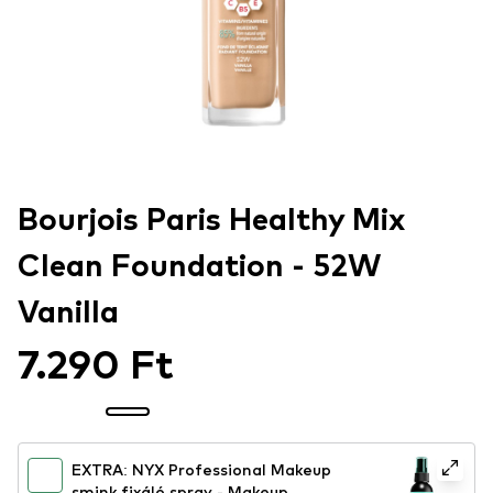
Bourjois Paris Healthy Mix
Clean Foundation - 52W
Vanilla
7.290 Ft
EXTRA: NYX Professional Makeup
smink fixáló spray - Makeup