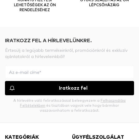
LEHETŐSÉGEK AZ ÖN
LÉPCSŐHÁZÁIG
RENDELÉSÉHEZ
IRATKOZZ FEL A HÍRLEVELÜNKRE.
Értesülj a legújabb termékeinkről, promóciónkról és exkluzív
ajánlatokról a hírleveleinkből!
Iratkozz fel
A hírlevélre való feliratkozással beleegyezem a
Felhasználási
Feltételekben
és tisztában vagyok vele hogy bármikor
visszavonhatom a feliratkozást.
KATEGÓRIÁK
ÜGYFÉLSZOLGÁLAT