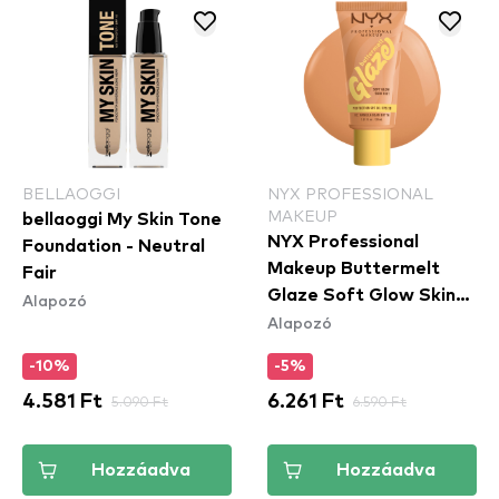
BELLAOGGI
NYX PROFESSIONAL
MAKEUP
bellaoggi My Skin Tone
NYX Professional
Foundation - Neutral
Makeup Buttermelt
Fair
Glaze Soft Glow Skin
Alapozó
Alapozó
Tint SPF30 - Vanilla
Bean Butta
-10%
-5%
4.581 Ft
5.090 Ft
6.261 Ft
6.590 Ft
Hozzáadva
Hozzáadva