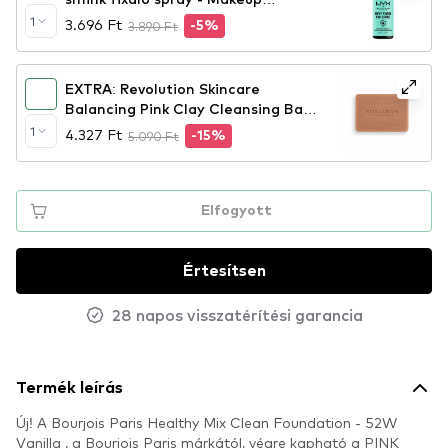
Setting Spray – Dewy Finish
1
3.696 Ft
3.890 Ft
-5%
(MSS02)
EXTRA: Revolution Skincare
Balancing Pink Clay Cleansing Bar
rózsaszín agyagos szappan
1
4.327 Ft
5.090 Ft
-15%
Elfogyott
Értesítsen
28 napos visszatérítési garancia
Termék leírás
Új! A Bourjois Paris Healthy Mix Clean Foundation - 52W
Vanilla , a Bourjois Paris márkától, végre kapható a PINK