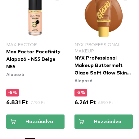
MAX FACTOR
NYX PROFESSIONAL
MAKEUP
Max Factor Facefinity
NYX Professional
Alapozó - N55 Beige
Makeup Buttermelt
N55
Glaze Soft Glow Skin
Alapozó
Alapozó
Tint SPF30 - Chai
Butta
-5%
-5%
6.831 Ft
7.190 Ft
6.261 Ft
6.590 Ft
Hozzáadva
Hozzáadva