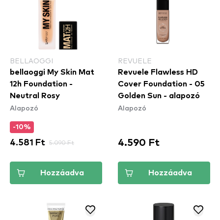
BELLAOGGI
REVUELE
bellaoggi My Skin Mat
Revuele Flawless HD
12h Foundation -
Cover Foundation - 05
Neutral Rosy
Golden Sun - alapozó
Alapozó
Alapozó
-10%
4.590 Ft
4.581 Ft
5.090 Ft
Hozzáadva
Hozzáadva