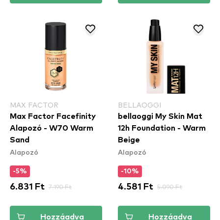
MAX FACTOR
BELLAOGGI
Max Factor Facefinity
bellaoggi My Skin Mat
Alapozó - W70 Warm
12h Foundation - Warm
Sand
Beige
Alapozó
Alapozó
-5%
-10%
6.831 Ft
7.190 Ft
4.581 Ft
5.090 Ft
Hozzáadva
Hozzáadva