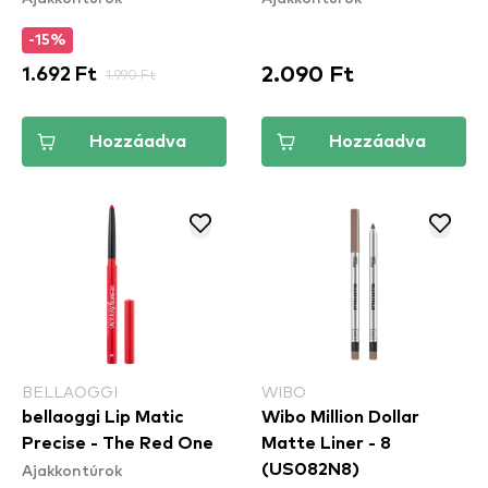
-15%
2.090 Ft
1.692 Ft
1.990 Ft
Hozzáadva
Hozzáadva
BELLAOGGI
WIBO
bellaoggi Lip Matic
Wibo Million Dollar
Precise - The Red One
Matte Liner - 8
Ajakkontúrok
(US082N8)