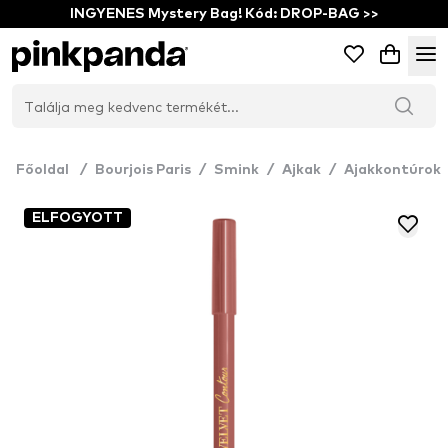
INGYENES Mystery Bag! Kód: DROP-BAG >>
Főoldal
/
Bourjois Paris
/
Smink
/
Ajkak
/
Ajakkontúrok
ELFOGYOTT