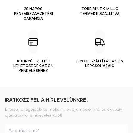
28 NAPOS
TÖBB MINT 9 MILLIÓ
PÉNZVISSZAFIZETÉSI
TERMÉK KISZÁLLÍTVA
GARANCIA
KÖNNYŰ FIZETÉSI
GYORS SZÁLLÍTÁS AZ ÖN
LEHETŐSÉGEK AZ ÖN
LÉPCSŐHÁZÁIG
RENDELÉSÉHEZ
IRATKOZZ FEL A HÍRLEVELÜNKRE.
Értesülj a legújabb termékeinkről, promóciónkról és exkluzív
ajánlatokról a hírleveleinkből!