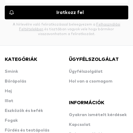
Iratkozz fel
A hírlevélre való feliratkozással beleegyezem a
Felhasználási
Feltételekben
és tisztában vagyok vele hogy bármikor
visszavonhatom a feliratkozást.
KATEGÓRIÁK
ÜGYFÉLSZOLGÁLAT
Smink
Ügyfélszolgálat
Bőrápolás
Hol van a csomagom
Haj
Illat
INFORMÁCIÓK
Eszközök és kefék
Gyakran ismételt kérdések
Fogak
Kapcsolat
Fürdés és testápolás