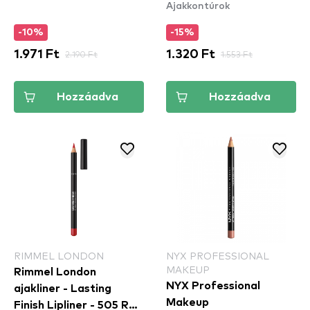
Ajakkontúrok
-10%
-15%
1.971 Ft
2.190 Ft
1.320 Ft
1.553 Ft
Hozzáadva
Hozzáadva
RIMMEL LONDON
NYX PROFESSIONAL
MAKEUP
Rimmel London
NYX Professional
ajakliner - Lasting
Makeup
Finish Lipliner - 505 Red