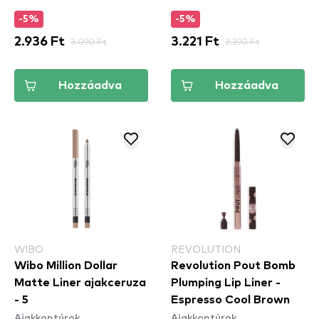
(LLLP02)
-5%
-5%
2.936 Ft
3.090 Ft
3.221 Ft
3.390 Ft
Hozzáadva
Hozzáadva
WIBO
REVOLUTION
Wibo Million Dollar
Revolution Pout Bomb
Matte Liner ajakceruza
Plumping Lip Liner -
- 5
Espresso Cool Brown
Ajakkontúrok
Ajakkontúrok