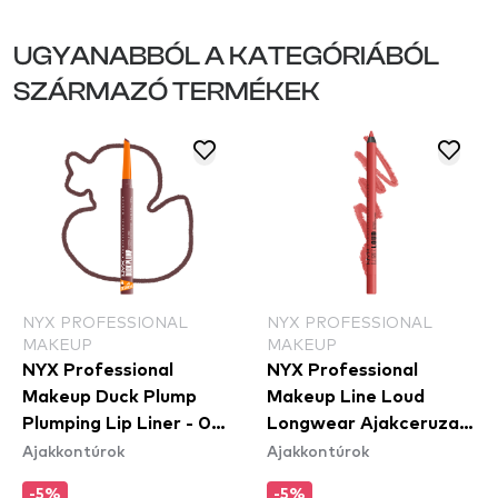
UGYANABBÓL A KATEGÓRIÁBÓL
SZÁRMAZÓ TERMÉKEK
NYX PROFESSIONAL
NYX PROFESSIONAL
MAKEUP
MAKEUP
NYX Professional
NYX Professional
Makeup Duck Plump
Makeup Line Loud
Plumping Lip Liner - 04
Longwear Ajakceruza -
Ajakkontúrok
Ajakkontúrok
Fill Em' In
Rebel Red (LLLP11)
-5%
-5%