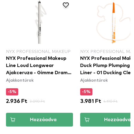
NYX PROFESSIONAL MAKEUP
NYX PROFESSIONAL MA
NYX Professional Makeup
NYX Professional Mak
Line Loud Longwear
Duck Plump Plumping L
Ajakceruza - Gimme Drama
Liner - 01 Ducking Clea
Ajakkontúrok
Ajakkontúrok
(LLLP01)
-5%
-5%
2.936 Ft
3.090 Ft
3.981 Ft
4.190 Ft
Hozzáadva
Hozzáadva