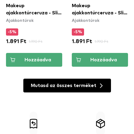
Makeup
Makeup
ajakkontúrceruza - Slim
ajakkontúrceruza - Slim
Ajakkontúrok
Ajakkontúrok
Lip Pencil – Nude Pink
Lip Pencil – Natural
(SPL858)
(SPL810)
-5%
-5%
1.891 Ft
1.990 Ft
1.891 Ft
1.990 Ft
Hozzáadva
Hozzáadva
Mutasd az összes terméket