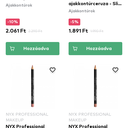
ajakkontúrceruza - Slim
Ajakkontúrok
Dynamite
Ajakkontúrok
Lip Pencil – Peekaboo
Neutral (SPL860)
-10%
-5%
2.061 Ft
2.290 Ft
1.891 Ft
1.990 Ft
Hozzáadva
Hozzáadva
NYX PROFESSIONAL
NYX PROFESSIONAL
MAKEUP
MAKEUP
NYX Professional
NYX Professional