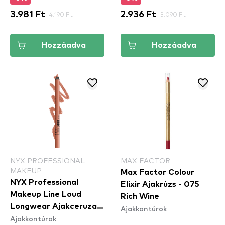
3.981 Ft
4.190 Ft
2.936 Ft
3.090 Ft
Hozzáadva
Hozzáadva
NYX PROFESSIONAL
MAX FACTOR
MAKEUP
Max Factor Colour
NYX Professional
Elixir Ajakrúzs - 075
Makeup Line Loud
Rich Wine
Longwear Ajakceruza -
Ajakkontúrok
Ajakkontúrok
Daring Damsel