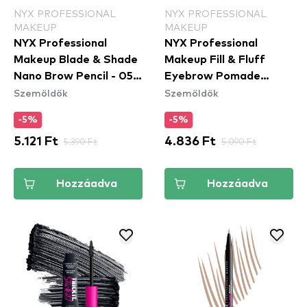
NYX PROFESSIONAL
NYX PROFESSIONAL
MAKEUP
MAKEUP
NYX Professional
NYX Professional
Makeup Blade & Shade
Makeup Fill & Fluff
Nano Brow Pencil - 05
Eyebrow Pomade
Szemöldök
Szemöldök
Auburn
Pencil - Clear
-5%
-5%
5.121 Ft
5.390 Ft
4.836 Ft
5.090 Ft
Hozzáadva
Hozzáadva