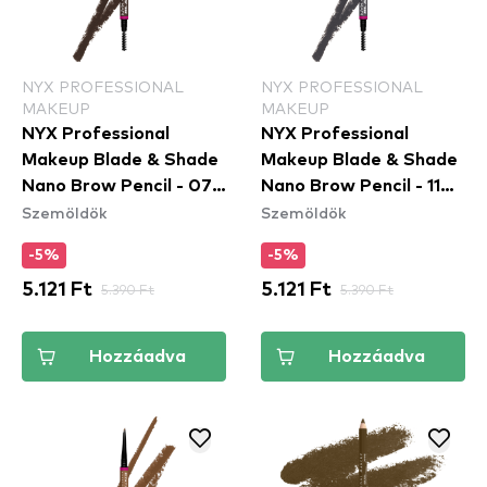
NYX PROFESSIONAL
NYX PROFESSIONAL
MAKEUP
MAKEUP
NYX Professional
NYX Professional
Makeup Blade & Shade
Makeup Blade & Shade
Nano Brow Pencil - 07
Nano Brow Pencil - 11
Szemöldök
Szemöldök
Ash Brown
Grey
-5%
-5%
5.121 Ft
5.390 Ft
5.121 Ft
5.390 Ft
Hozzáadva
Hozzáadva