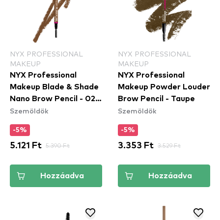
NYX PROFESSIONAL
NYX PROFESSIONAL
MAKEUP
MAKEUP
NYX Professional
NYX Professional
Makeup Blade & Shade
Makeup Powder Louder
Nano Brow Pencil - 02
Brow Pencil - Taupe
Szemöldök
Szemöldök
Blonde
-5%
-5%
5.121 Ft
5.390 Ft
3.353 Ft
3.529 Ft
Hozzáadva
Hozzáadva