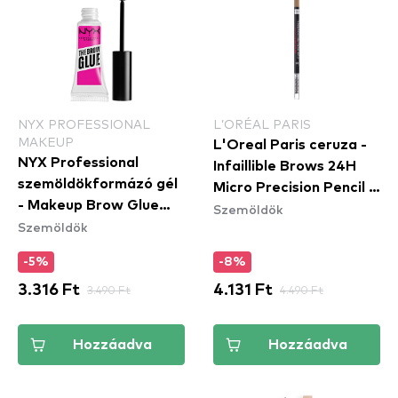
NYX PROFESSIONAL
L’ORÉAL PARIS
MAKEUP
L'Oreal Paris ceruza -
NYX Professional
Infaillible Brows 24H
szemöldökformázó gél
Micro Precision Pencil -
- Makeup Brow Glue
Szemöldök
Blonde
Szemöldök
Instant Brow Styler
-5%
-8%
3.316 Ft
3.490 Ft
4.131 Ft
4.490 Ft
Hozzáadva
Hozzáadva