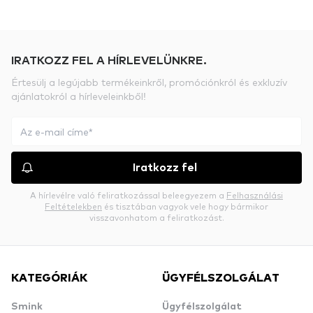
IRATKOZZ FEL A HÍRLEVELÜNKRE.
Értesülj a legújabb termékeinkről, promóciónkról és exkluzív
ajánlatokról a hírleveleinkből!
Iratkozz fel
A hírlevélre való feliratkozással beleegyezem a
Felhasználási
Feltételekben
és tisztában vagyok vele hogy bármikor
visszavonhatom a feliratkozást.
KATEGÓRIÁK
ÜGYFÉLSZOLGÁLAT
Smink
Ügyfélszolgálat