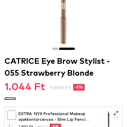
CATRICE Eye Brow Stylist -
055 Strawberry Blonde
1.044 Ft
1.099 Ft
-5%
EXTRA: NYX Professional Makeup
ajakkontúrceruza - Slim Lip Pencil –
Peekaboo Neutral (SPL860)
1
1.891 Ft