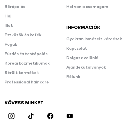
Bőrápolás
Hol van a csomagom
Haj
Illat
INFORMÁCIÓK
Eszközök és kefék
Gyakran ismételt kérdések
Fogak
Kapcsolat
Fürdés és testápolás
Dolgozz velünk!
Koreai kozmetikumok
Ajándékutalványok
Sérült termékek
Rólunk
Professional hair care
KÖVESS MINKET