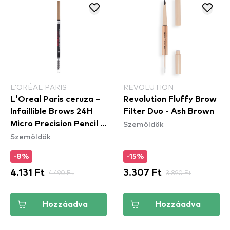
L’ORÉAL PARIS
REVOLUTION
L'Oreal Paris ceruza –
Revolution Fluffy Brow
Infaillible Brows 24H
Filter Duo - Ash Brown
Szemöldök
Micro Precision Pencil -
Szemöldök
Light Cool Blonde
-8%
-15%
4.131 Ft
4.490 Ft
3.307 Ft
3.890 Ft
Hozzáadva
Hozzáadva