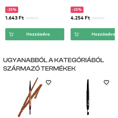
-25%
-25%
1.643 Ft
2.190 Ft
4.254 Ft
5.672 Ft
Hozzáadva
Hozzáadva
UGYANABBÓL A KATEGÓRIÁBÓL
SZÁRMAZÓ TERMÉKEK