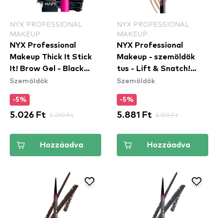
NYX PROFESSIONAL
NYX PROFESSIONAL
MAKEUP
MAKEUP
NYX Professional
NYX Professional
Makeup Thick It Stick
Makeup - szemöldök
It! Brow Gel - Black
tus - Lift & Snatch!
Szemöldök
Szemöldök
(TISI08)
Brow Tint Pen - 01
Blonde (LAS01)
-5%
-5%
5.026 Ft
5.290 Ft
5.881 Ft
6.190 Ft
Hozzáadva
Hozzáadva