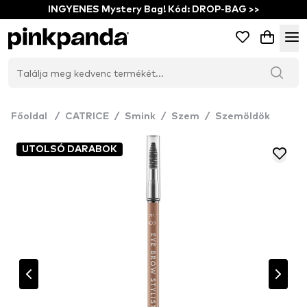
INGYENES Mystery Bag! Kód: DROP-BAG >>
Főoldal
/
CATRICE
/
Smink
/
Szem
/
Szemöldök
UTOLSÓ DARABOK