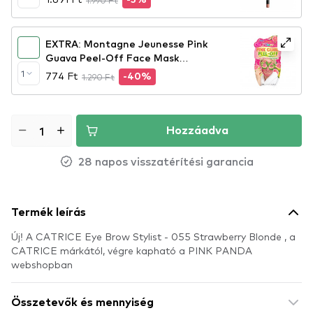
1.990 Ft
-5%
EXTRA: Montagne Jeunesse Pink
Guava Peel-Off Face Mask
arcmaszk
1
774 Ft
1.290 Ft
-40%
Hozzáadva
28 napos visszatérítési garancia
Termék leírás
Új! A CATRICE Eye Brow Stylist - 055 Strawberry Blonde , a
CATRICE márkától, végre kapható a PINK PANDA
webshopban
Összetevők és mennyiség