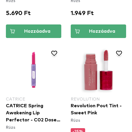
Rúzs
Rúzs
To Life
5.690 Ft
1.949 Ft
Hozzáadva
Hozzáadva
CATRICE
REVOLUTION
CATRICE Spring
Revolution Pout Tint -
Awakening Lip
Sweet Pink
Rúzs
Perfector - C02 Dose
Rúzs
Of Confidence
-25%