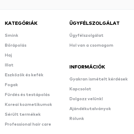
KATEGÓRIÁK
ÜGYFÉLSZOLGÁLAT
Smink
Ügyfélszolgálat
Bőrápolás
Hol van a csomagom
Haj
Illat
INFORMÁCIÓK
Eszközök és kefék
Gyakran ismételt kérdések
Fogak
Kapcsolat
Fürdés és testápolás
Dolgozz velünk!
Koreai kozmetikumok
Ajándékutalványok
Sérült termékek
Rólunk
Professional hair care