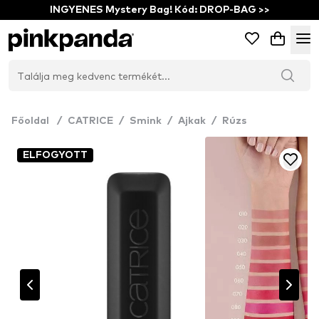
INGYENES Mystery Bag! Kód: DROP-BAG >>
Főoldal
/
CATRICE
/
Smink
/
Ajkak
/
Rúzs
ELFOGYOTT