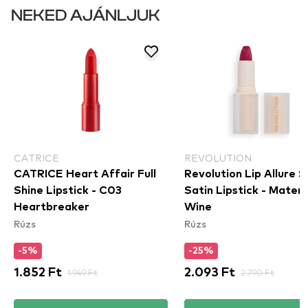
NEKED AJÁNLJUK
CATRICE
REVOLUTION
CATRICE Heart Affair Full
Revolution Lip Allure S
Shine Lipstick - C03
Satin Lipstick - Materia
Heartbreaker
Wine
Rúzs
Rúzs
-5%
-25%
1.852 Ft
1.949 Ft
2.093 Ft
2.790 Ft