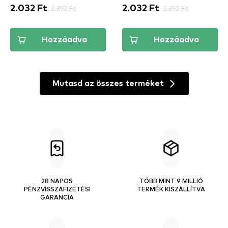
2.032 Ft
2.390 Ft
2.032 Ft
2.390 Ft
Hozzáadva
Hozzáadva
Mutasd az összes terméket
28 NAPOS
TÖBB MINT 9 MILLIÓ
PÉNZVISSZAFIZETÉSI
TERMÉK KISZÁLLÍTVA
GARANCIA