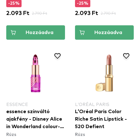
-25%
-25%
2.093 Ft
2.790 Ft
2.093 Ft
2.790 Ft
Hozzáadva
Hozzáadva
ESSENCE
L’ORÉAL PARIS
essence színváltó
L’Oréal Paris Color
ajakfény - Disney Alice
Riche Satin Lipstick -
in Wonderland colour-
520 Defient
Rúzs
Rúzs
changing lip glow 01