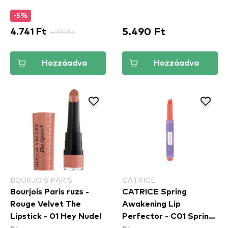
-5%
5.490 Ft
4.741 Ft
4.990 Ft
Hozzáadva
Hozzáadva
BOURJOIS PARIS
CATRICE
Bourjois Paris ruzs -
CATRICE Spring
Rouge Velvet The
Awakening Lip
Lipstick - 01 Hey Nude!
Perfector - C01 Spring