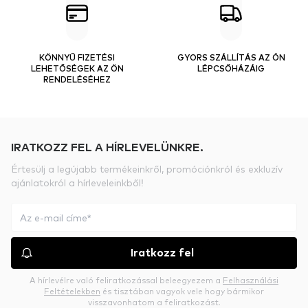
KÖNNYŰ FIZETÉSI
GYORS SZÁLLÍTÁS AZ ÖN
LEHETŐSÉGEK AZ ÖN
LÉPCSŐHÁZÁIG
RENDELÉSÉHEZ
IRATKOZZ FEL A HÍRLEVELÜNKRE.
Értesülj a legújabb termékeinkről, promóciónkról és exkluzív
ajánlatokról a hírleveleinkből!
Iratkozz fel
A hírlevélre való feliratkozással beleegyezem a
Felhasználási
Feltételekben
és tisztában vagyok vele hogy bármikor
visszavonhatom a feliratkozást.