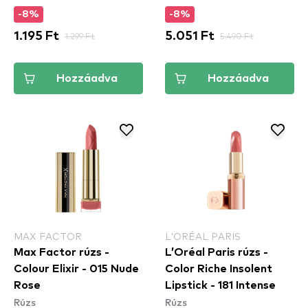
-8%
-8%
1.195 Ft
1.299 Ft
5.051 Ft
5.490 Ft
Hozzáadva
Hozzáadva
MAX FACTOR
L’ORÉAL PARIS
Max Factor rúzs -
L’Oréal Paris rúzs -
Colour Elixir - 015 Nude
Color Riche Insolent
Rose
Lipstick - 181 Intense
Rúzs
Rúzs