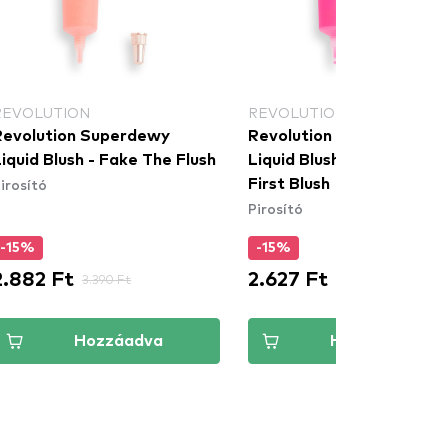
REVOLUTION
REVOLUTION
Revolution Superdewy
Revolution Superdewy
iquid Blush - Fake The Flush
Liquid Blush - You Had Me
irosító
First Blush
Pirosító
-15%
-15%
2.882 Ft
2.627 Ft
3.390 Ft
3.090 Ft
Hozzáadva
Hozzáadva