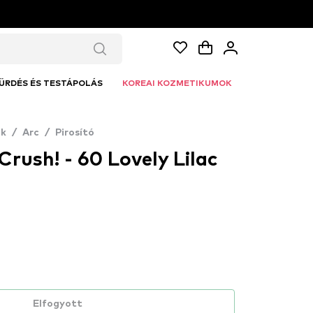
ÜRDÉS ÉS TESTÁPOLÁS
KOREAI KOZMETIKUMOK
k
/
Arc
/
Pirosító
Crush! - 60 Lovely Lilac
Elfogyott