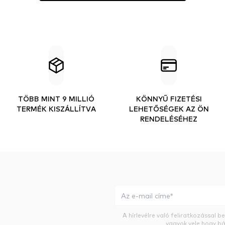
TÖBB MINT 9 MILLIÓ
KÖNNYŰ FIZETÉSI
TERMÉK KISZÁLLÍTVA
LEHETŐSÉGEK AZ ÖN
RENDELÉSÉHEZ
A hírlevélre való feliratkozással 
vagyok vele hogy bá