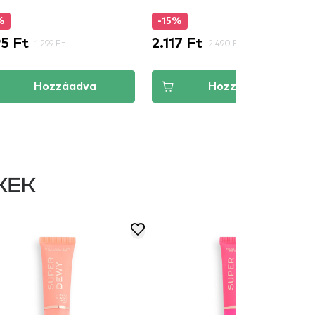
%
-15%
95 Ft
2.117 Ft
1.299 Ft
2.490 Ft
Hozzáadva
Hozzáadva
KEK