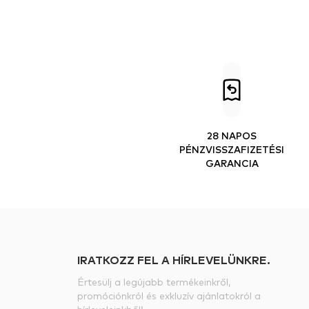
28 NAPOS
PÉNZVISSZAFIZETÉSI
GARANCIA
IRATKOZZ FEL A HÍRLEVELÜNKRE.
Értesülj a legújabb termékeinkről,
promóciónkról és exkluzív ajánlatokról a