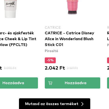
CATRICE
arc- és ajakfesték
CATRICE - Catrice Disney
ce Cheek & Lip Tint
Alice in Wonderland Blush
L
P
Glow (FFCLT5)
Stick C01
Pirosító
-5%
t
2.042 Ft
3.090 Ft
2.149 Ft
Hozzáadva
Hozzáadva
Mutasd az összes terméket