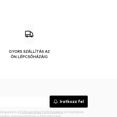
GYORS SZÁLLÍTÁS AZ
ÖN LÉPCSŐHÁZÁIG
Iratkozz fel
beleegyezem a
Felhasználási Feltételekben
és tisztában
rmikor visszavonhatom a feliratkozást.