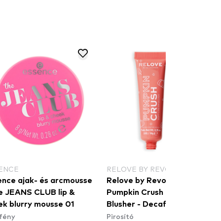
ENCE
RELOVE BY REVOLUTION
ence ajak- és arcmousse
Relove by Revolution
he JEANS CLUB lip &
Pumpkin Crush Cream
ek blurry mousse 01
Blusher - Decaf Pink
fény
Pirosító