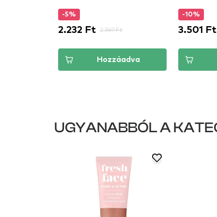
-5%
-10%
2.232 Ft
3.501 Ft
2.349 Ft
áadva
Hozzáadva
UGYANABBÓL A KATE