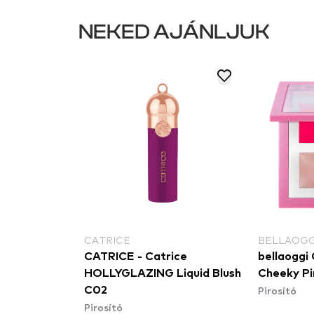
NEKED AJÁNLJUK
CATRICE
BELLAOGG
, örvényes
CATRICE - Catrice
bellaoggi 
e glaze!
HOLLYGLAZING Liquid Blush
Cheeky Pi
Pirosító
sh 01
C02
Pirosító