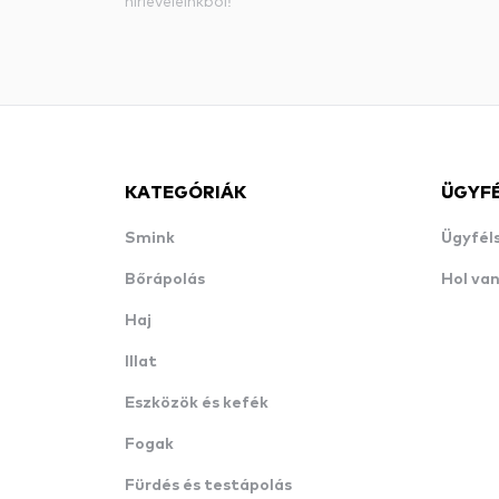
hírleveleinkből!
KATEGÓRIÁK
ÜGYF
Smink
Ügyfél
Bőrápolás
Hol va
Haj
Illat
Eszközök és kefék
Fogak
Fürdés és testápolás