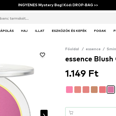
INGYENES Mystery Bag! Kód: DROP-BAG >>
RÁPOLÁS
HAJ
ILLAT
ESZKÖZÖK ÉS KEFÉK
FOGAK
F
Főoldal
/
essence
/
Smin
essence Blush 
1.149 Ft