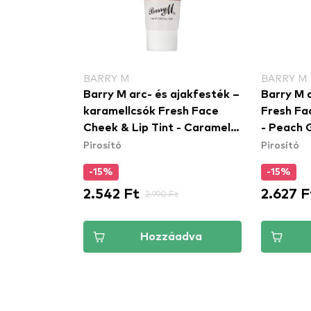
BARRY M
BARRY M
Barry M arc- és ajakfesték –
Barry M 
karamellcsók Fresh Face
Fresh Fa
Cheek & Lip Tint - Caramel
- Peach 
Pirosító
Pirosító
Kisses (FFCLT4)
-15%
-15%
2.542 Ft
2.627 F
2.990 Ft
Hozzáadva