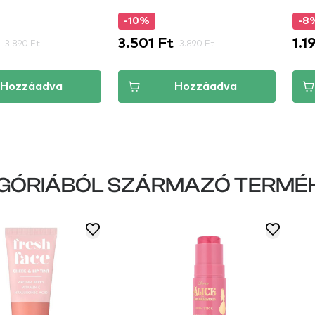
-10%
-8
3.501 Ft
1.1
3.890 Ft
3.890 Ft
Hozzáadva
Hozzáadva
GÓRIÁBÓL SZÁRMAZÓ TERMÉ