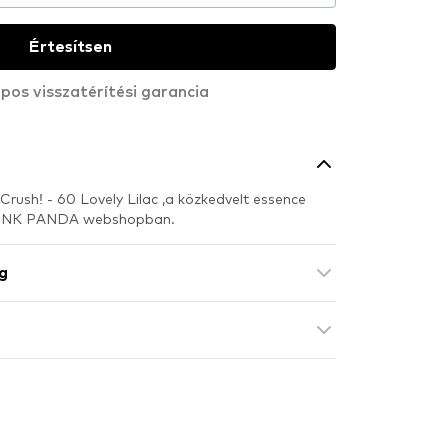
Értesítsen
pos visszatérítési garancia
Crush! - 60 Lovely Lilac ,a közkedvelt essence
 PINK PANDA webshopban.
g