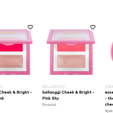
I
BELLAOGGI
ESS
Cheek & Bright -
bellaoggi Cheek & Bright -
ess
nk
Pink Shy
- t
Pirosító
che
Ajak