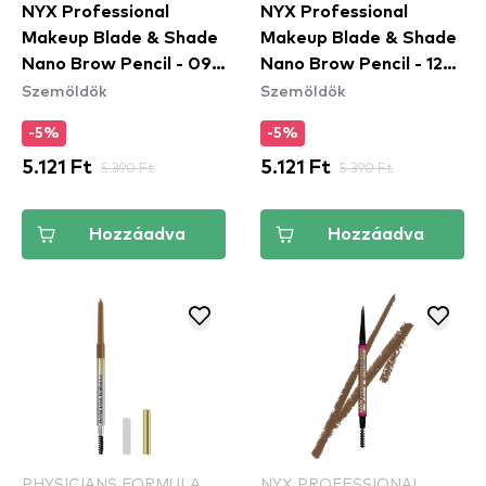
NYX Professional
NYX Professional
Makeup Blade & Shade
Makeup Blade & Shade
Nano Brow Pencil - 09
Nano Brow Pencil - 12
Szemöldök
Szemöldök
Brunette
Black
-5%
-5%
5.121 Ft
5.390 Ft
5.121 Ft
5.390 Ft
Hozzáadva
Hozzáadva
PHYSICIANS FORMULA
NYX PROFESSIONAL