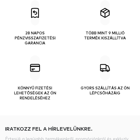
28 NAPOS
TÖBB MINT 9 MILLIÓ
PÉNZVISSZAFIZETÉSI
TERMÉK KISZÁLLÍTVA
GARANCIA
KÖNNYŰ FIZETÉSI
GYORS SZÁLLÍTÁS AZ ÖN
LEHETŐSÉGEK AZ ÖN
LÉPCSŐHÁZÁIG
RENDELÉSÉHEZ
IRATKOZZ FEL A HÍRLEVELÜNKRE.
Értesülj a legújabb termékeinkről, promóciónkról és exkluzív