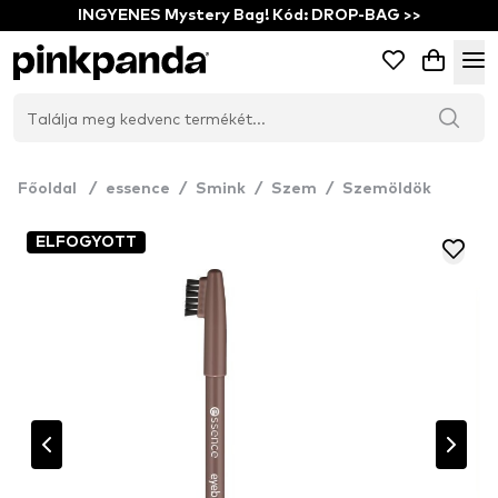
INGYENES Mystery Bag! Kód: DROP-BAG >>
Főoldal
/
essence
/
Smink
/
Szem
/
Szemöldök
ELFOGYOTT