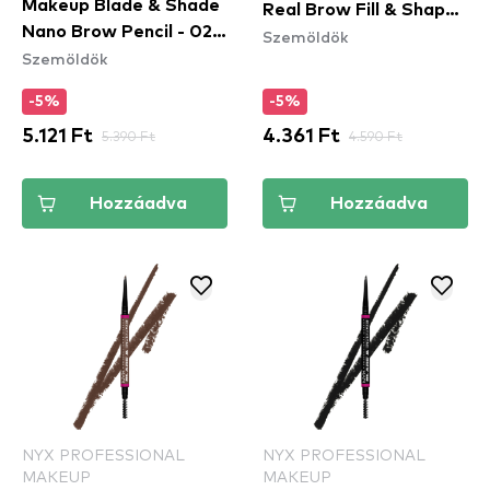
Makeup Blade & Shade
Real Brow Fill & Shape -
Nano Brow Pencil - 02
Szemöldök
04 Deep Brown
Szemöldök
Blonde
-5%
-5%
5.121 Ft
5.390 Ft
4.361 Ft
4.590 Ft
Hozzáadva
Hozzáadva
NYX PROFESSIONAL
NYX PROFESSIONAL
MAKEUP
MAKEUP