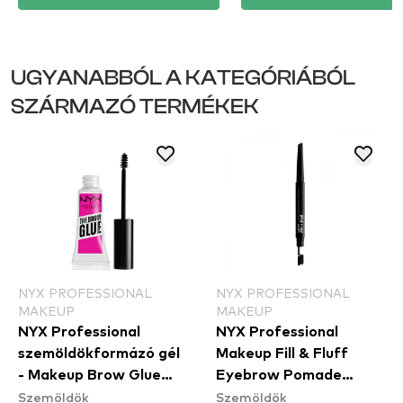
UGYANABBÓL A KATEGÓRIÁBÓL
SZÁRMAZÓ TERMÉKEK
NYX PROFESSIONAL
NYX PROFESSIONAL
MAKEUP
MAKEUP
NYX Professional
NYX Professional
szemöldökformázó gél
Makeup Fill & Fluff
- Makeup Brow Glue
Eyebrow Pomade
Szemöldök
Szemöldök
Instant Brow Styler
Pencil - Clear