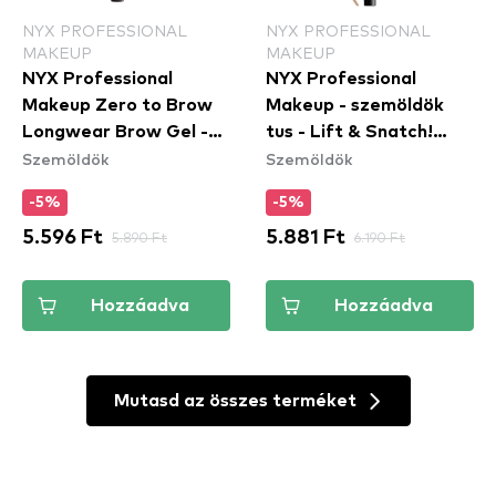
NYX PROFESSIONAL
NYX PROFESSIONAL
MAKEUP
MAKEUP
NYX Professional
NYX Professional
Makeup Zero to Brow
Makeup - szemöldök
Longwear Brow Gel -
tus - Lift & Snatch!
Szemöldök
Szemöldök
Black (ZTBG08) -
Brow Tint Pen - 03
szemöldök gél
Taupe (LAS03)
-5%
-5%
5.596 Ft
5.890 Ft
5.881 Ft
6.190 Ft
Hozzáadva
Hozzáadva
Mutasd az összes terméket