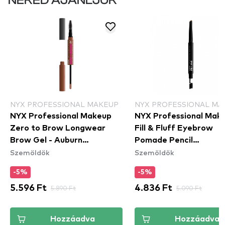
NEKED AJÁNLJUK
NYX PROFESSIONAL MAKEUP
NYX PROFESSIONAL MA
NYX Professional Makeup
NYX Professional Mak
Zero to Brow Longwear
Fill & Fluff Eyebrow
Brow Gel - Auburn
Pomade Pencil
Szemöldök
Szemöldök
(ZTBG04) - szemöldök gél
szemöldökcerzua - Bl
(FFEP01)
-5%
-5%
5.596 Ft
5.890 Ft
4.836 Ft
5.090 Ft
Hozzáadva
Hozzáadva