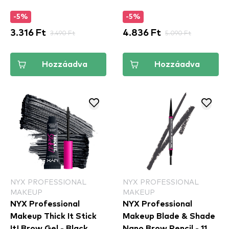
-5%
-5%
3.316 Ft
3.490 Ft
4.836 Ft
5.090 Ft
Hozzáadva
Hozzáadva
NYX PROFESSIONAL
NYX PROFESSIONAL
MAKEUP
MAKEUP
NYX Professional
NYX Professional
Makeup Thick It Stick
Makeup Blade & Shade
It! Brow Gel - Black
Nano Brow Pencil - 11