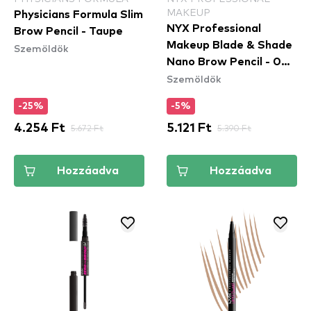
MAKEUP
Physicians Formula Slim
NYX Professional
Brow Pencil - Taupe
Makeup Blade & Shade
Szemöldök
Nano Brow Pencil - 04
Szemöldök
Taupe
-25%
-5%
4.254 Ft
5.672 Ft
5.121 Ft
5.390 Ft
Hozzáadva
Hozzáadva