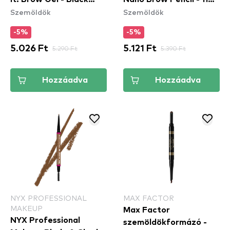
Szemöldök
Szemöldök
(TISI08)
Grey
-5%
-5%
5.026 Ft
5.290 Ft
5.121 Ft
5.390 Ft
Hozzáadva
Hozzáadva
NYX PROFESSIONAL
MAX FACTOR
MAKEUP
Max Factor
NYX Professional
szemöldökformázó -