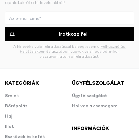
ajánlatokról a hírleveleinkből!
Iratkozz fel
A hírlevélre való feliratkozással beleegyezem a
Felhasználási
Feltételekben
és tisztában vagyok vele hogy bármikor
visszavonhatom a feliratkozást.
KATEGÓRIÁK
ÜGYFÉLSZOLGÁLAT
Smink
Ügyfélszolgálat
Bőrápolás
Hol van a csomagom
Haj
Illat
INFORMÁCIÓK
Eszközök és kefék