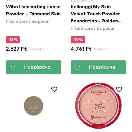
Wibo Illuminating Loose
bellaoggi My Skin
Powder – Diamond Skin
Velvet Touch Powder
Fixáló spray és púder
Foundation - Golden
Fixáló spray és púder
Beige
-15%
-10%
2.627 Ft
3.090 Ft
4.761 Ft
5.290 Ft
Hozzáadva
Hozzáadva