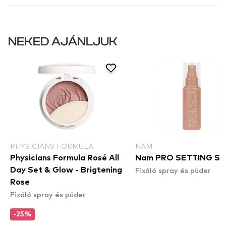
NEKED AJÁNLJUK
PHYSICIANS FORMULA
NAM
Physicians Formula Rosé All
Nam PRO SETTING S
Fixáló spray és púder
Day Set & Glow - Brigtening
Rose
Fixáló spray és púder
-25%