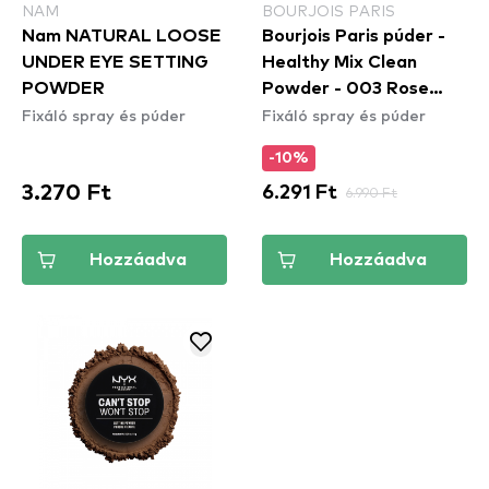
NAM
BOURJOIS PARIS
Nam NATURAL LOOSE
Bourjois Paris púder -
UNDER EYE SETTING
Healthy Mix Clean
POWDER
Powder - 003 Rose
Fixáló spray és púder
Fixáló spray és púder
Beige
-10%
3.270 Ft
6.291 Ft
6.990 Ft
Hozzáadva
Hozzáadva