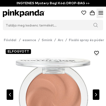
INGYENES Mystery Bag! Kód: DROP-BAG >>
Főoldal
/
essence
/
Smink
/
Arc
/
Fixáló spray és púder
ELFOGYOTT