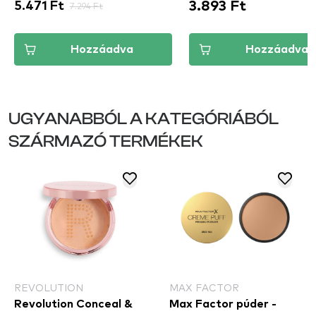
3.893 Ft
5.471 Ft
7.294 Ft
Hozzáadva
Hozzáadva
UGYANABBÓL A KATEGÓRIÁBÓL
SZÁRMAZÓ TERMÉKEK
REVOLUTION
MAX FACTOR
Revolution Conceal &
Max Factor púder -