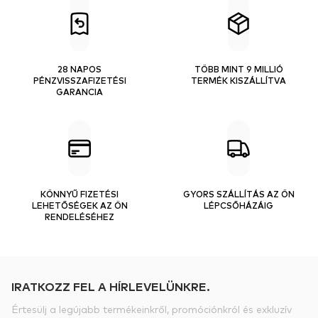
28 NAPOS
TÖBB MINT 9 MILLIÓ
PÉNZVISSZAFIZETÉSI
TERMÉK KISZÁLLÍTVA
GARANCIA
KÖNNYŰ FIZETÉSI
GYORS SZÁLLÍTÁS AZ ÖN
LEHETŐSÉGEK AZ ÖN
LÉPCSŐHÁZÁIG
RENDELÉSÉHEZ
IRATKOZZ FEL A HÍRLEVELÜNKRE.
Értesülj a legújabb termékeinkről, promóciónkról és exkluzív