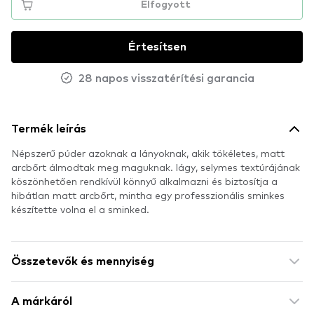
Elfogyott
Értesítsen
28 napos visszatérítési garancia
Termék leírás
Népszerű púder azoknak a lányoknak, akik tökéletes, matt
arcbőrt álmodtak meg maguknak. lágy, selymes textúrájának
köszönhetően rendkívül könnyű alkalmazni és biztosítja a
hibátlan matt arcbőrt, mintha egy professzionális sminkes
készítette volna el a sminked.
Összetevők és mennyiség
A márkáról