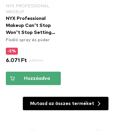
NYX PROFESSIONAL
MAKEUP
NYX Professional
Makeup Can't Stop
Won't Stop Setting
Fixáló spray és púder
Powder fixáló púder -
Deep
-5%
6.071 Ft
6.390 Ft
Hozzáadva
Mutasd az összes terméket