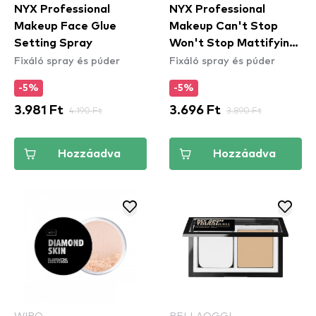
NYX Professional
NYX Professional
Makeup Face Glue
Makeup Can't Stop
Setting Spray
Won't Stop Mattifying
Fixáló spray és púder
Fixáló spray és púder
Powder - Bright Peach
(CSWSM13) - arcpúder
-5%
-5%
3.981 Ft
4.190 Ft
3.696 Ft
3.890 Ft
Hozzáadva
Hozzáadva
WIBO
BELLAOGGI