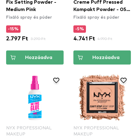
Fix Setting Powder -
Creme Puff Pressed
Medium Pink
Kompakt Powder - 05
Fixáló spray és púder
Fixáló spray és púder
Translucent
-15%
-5%
2.797 Ft
3.290 Ft
4.741 Ft
4.990 Ft
Hozzáadva
Hozzáadva
NYX PROFESSIONAL
NYX PROFESSIONAL
MAKEUP
MAKEUP