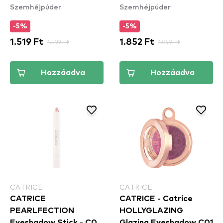
Szemhéjpúder
Szemhéjpúder
Unstoppapearl
-5%
-5%
1.519 Ft
1.599 Ft
1.852 Ft
1.949 Ft
Hozzáadva
Hozzáadva
CATRICE
CATRICE
CATRICE
CATRICE - Catrice
PEARLFECTION
HOLLYGLAZING
Eyeshadow Stick - C02
Glazing Eyeshadow C01