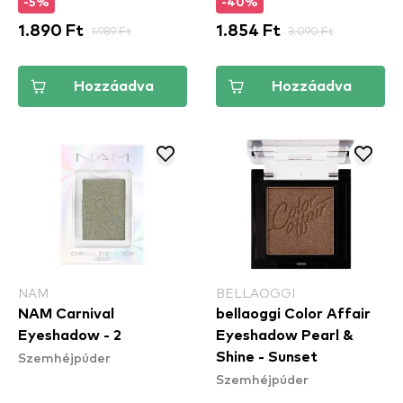
-5%
-40%
1.890 Ft
1.989 Ft
1.854 Ft
3.090 Ft
Hozzáadva
Hozzáadva
NAM
BELLAOGGI
NAM Carnival
bellaoggi Color Affair
Eyeshadow - 2
Eyeshadow Pearl &
Szemhéjpúder
Shine - Sunset
Szemhéjpúder