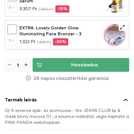
Serum
1
3.307 Ft
3.890 Ft
-15%
EXTRA: Lovely Golden Glow
Illuminating Face Bronzer - 3
1
1.322 Ft
1.889 Ft
-30%
Hozzáadva
28 napos visszatérítési garancia
Termék leírás
Új! A essence ajak- és arcmousse - the JEANS CLUB lip &
cheek blurry mousse 01 , a essence márkától, végre kapható a
PINK PANDA webshopban