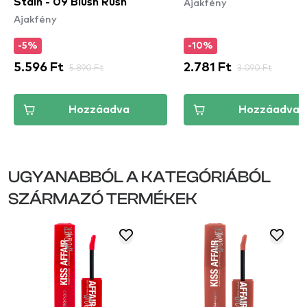
Ajakfény
Stain - 09 Blush Rush
Ajakfény
-5%
-10%
5.596 Ft
5.890 Ft
2.781 Ft
3.090 Ft
Hozzáadva
Hozzáadva
UGYANABBÓL A KATEGÓRIÁBÓL
SZÁRMAZÓ TERMÉKEK