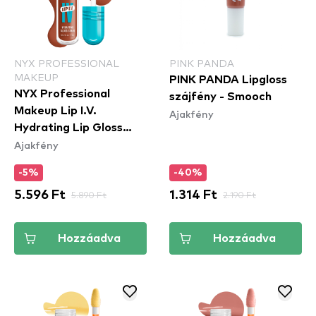
NYX PROFESSIONAL
PINK PANDA
MAKEUP
PINK PANDA Lipgloss
NYX Professional
szájfény - Smooch
Makeup Lip I.V.
Ajakfény
Hydrating Lip Gloss
Ajakfény
Stain - 01 Caramel Drip
-5%
-40%
5.596 Ft
5.890 Ft
1.314 Ft
2.190 Ft
Hozzáadva
Hozzáadva