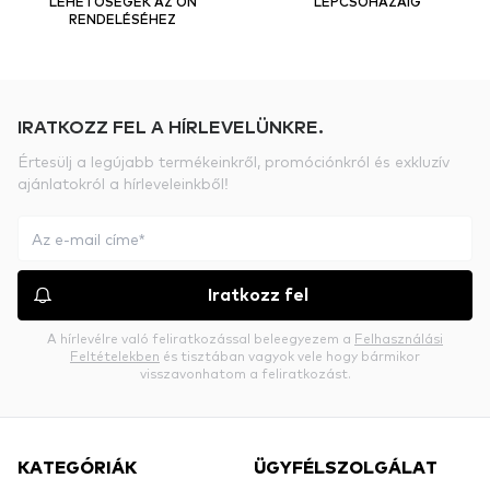
LEHETŐSÉGEK AZ ÖN
LÉPCSŐHÁZÁIG
RENDELÉSÉHEZ
IRATKOZZ FEL A HÍRLEVELÜNKRE.
Értesülj a legújabb termékeinkről, promóciónkról és exkluzív
ajánlatokról a hírleveleinkből!
Iratkozz fel
A hírlevélre való feliratkozással beleegyezem a
Felhasználási
Feltételekben
és tisztában vagyok vele hogy bármikor
visszavonhatom a feliratkozást.
KATEGÓRIÁK
ÜGYFÉLSZOLGÁLAT