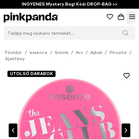
INGYENES Mystery Bag! Kód: DROP-BAG >>
Főoldal
/
essence
/
Smink
/
Arc
/
Ajkak
/
Pirosító
/
Ajakfény
UTOLSÓ DARABOK