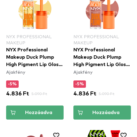
NYX PROFESSIONAL
NYX PROFESSIONAL
MAKEUP
MAKEUP
NYX Professional
NYX Professional
Makeup Duck Plump
Makeup Duck Plump
High Pigment Lip Gloss
High Pigment Lip Gloss
Ajakfény
Ajakfény
- Clearly Spicy
- Banging Bare
(DPLL01)
(DPLL02)
-5%
-5%
4.836 Ft
5.090 Ft
4.836 Ft
5.090 Ft
Hozzáadva
Hozzáadva