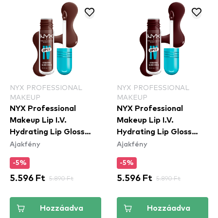
NYX PROFESSIONAL
NYX PROFESSIONAL
MAKEUP
MAKEUP
NYX Professional
NYX Professional
Makeup Lip I.V.
Makeup Lip I.V.
Hydrating Lip Gloss
Hydrating Lip Gloss
Ajakfény
Ajakfény
Stain - 05 Mocha Me
Stain - 15 Water 'Bout
Wet
Wine
-5%
-5%
5.596 Ft
5.890 Ft
5.596 Ft
5.890 Ft
Hozzáadva
Hozzáadva