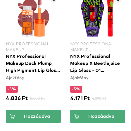
NYX PROFESSIONAL
NYX PROFESSIONAL
MAKEUP
MAKEUP
NYX Professional
NYX Professional
Makeup Duck Plump
Makeup X Beetlejuice
High Pigment Lip Gloss
Lip Gloss - 01
Ajakfény
Ajakfény
- Mauve Out Of My
Pomegranate Clout
Way (DPLL08)
-5%
-5%
4.836 Ft
5.090 Ft
4.171 Ft
4.390 Ft
Hozzáadva
Hozzáadva