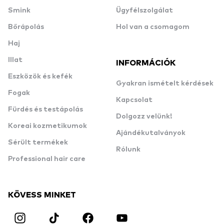
Smink
Ügyfélszolgálat
Bőrápolás
Hol van a csomagom
Haj
Illat
INFORMÁCIÓK
Eszközök és kefék
Gyakran ismételt kérdések
Fogak
Kapcsolat
Fürdés és testápolás
Dolgozz velünk!
Koreai kozmetikumok
Ajándékutalványok
Sérült termékek
Rólunk
Professional hair care
KÖVESS MINKET