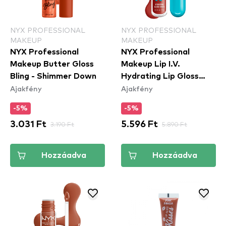
NYX PROFESSIONAL
NYX PROFESSIONAL
MAKEUP
MAKEUP
NYX Professional
NYX Professional
Makeup Butter Gloss
Makeup Lip I.V.
Bling - Shimmer Down
Hydrating Lip Gloss
Ajakfény
Ajakfény
Stain - 12 Burst That
Tang
-5%
-5%
3.031 Ft
3.190 Ft
5.596 Ft
5.890 Ft
Hozzáadva
Hozzáadva