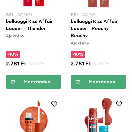
BELLAOGGI
BELLAOGGI
bellaoggi Kiss Affair
bellaoggi Kiss Affair
Laquer - Thunder
Laquer - Peachy
Ajakfény
Beachy
Ajakfény
-10%
-10%
2.781 Ft
3.090 Ft
2.781 Ft
3.090 Ft
Hozzáadva
Hozzáadva