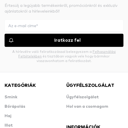
Értesülj a legújabb termékeinkről, promóciónkról és exkluzív
ajánlatokról a hírleveleinkből!
Iratkozz fel
A hírlevélre való feliratkozással beleegyezem a
Felhasználási
Feltételekben
és tisztában vagyok vele hogy bármikor
visszavonhatom a feliratkozást.
KATEGÓRIÁK
ÜGYFÉLSZOLGÁLAT
Smink
Ügyfélszolgálat
Bőrápolás
Hol van a csomagom
Haj
Illat
INFORMÁCIÓK