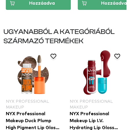
Hozzáadva
Hozzáadva
UGYANABBÓL A KATEGÓRIÁBÓL
SZÁRMAZÓ TERMÉKEK
NYX PROFESSIONAL
NYX PROFESSIONAL
MAKEUP
MAKEUP
NYX Professional
NYX Professional
Makeup Duck Plump
Makeup Lip I.V.
High Pigment Lip Gloss
Hydrating Lip Gloss