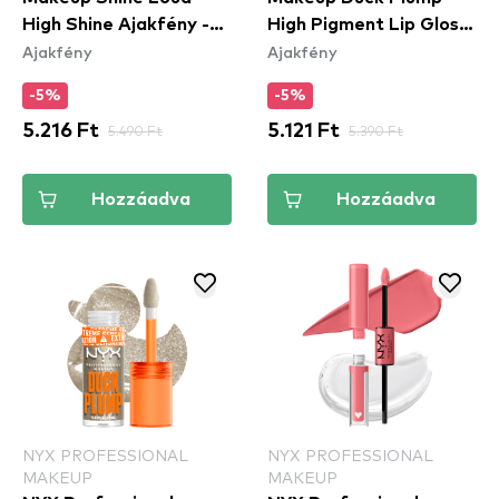
High Shine Ajakfény -
High Pigment Lip Gloss
Ajakfény
Ajakfény
07 Global Citizen
- 22 Flippin' Slime
(SHLP07)
-5%
-5%
5.216 Ft
5.490 Ft
5.121 Ft
5.390 Ft
Hozzáadva
Hozzáadva
NYX PROFESSIONAL
NYX PROFESSIONAL
MAKEUP
MAKEUP