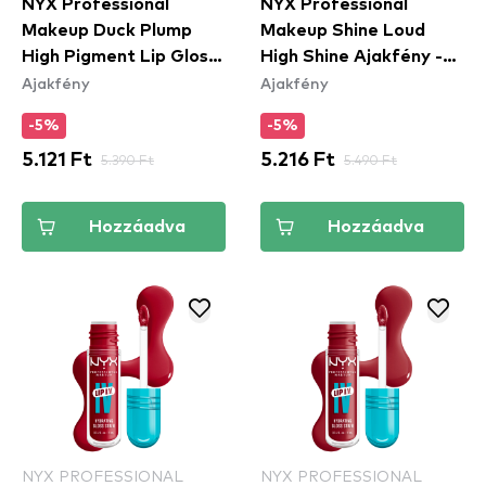
NYX Professional
NYX Professional
Makeup Duck Plump
Makeup Shine Loud
High Pigment Lip Gloss
High Shine Ajakfény -
Ajakfény
Ajakfény
- 20 Quazy Silver
01 Born To Hustle
(SHLP01)
-5%
-5%
5.121 Ft
5.390 Ft
5.216 Ft
5.490 Ft
Hozzáadva
Hozzáadva
NYX PROFESSIONAL
NYX PROFESSIONAL