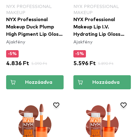
NYX PROFESSIONAL
NYX PROFESSIONAL
MAKEUP
MAKEUP
NYX Professional
NYX Professional
Makeup Duck Plump
Makeup Lip I.V.
High Pigment Lip Gloss
Hydrating Lip Gloss
Ajakfény
Ajakfény
- Lilac On Lock
Stain - 08 Drippin In
(DPLL10)
Rose
-5%
-5%
4.836 Ft
5.090 Ft
5.596 Ft
5.890 Ft
Hozzáadva
Hozzáadva