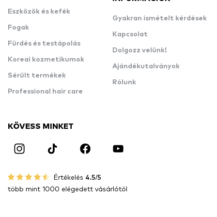
Eszközök és kefék
Gyakran ismételt kérdések
Fogak
Kapcsolat
Fürdés és testápolás
Dolgozz velünk!
Koreai kozmetikumok
Ajándékutalványok
Sérült termékek
Rólunk
Professional hair care
KÖVESS MINKET
Értékelés
4.5/5
több mint 1000 elégedett vásárlótól