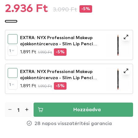
2.936 Ft
3.090 Ft
-5%
EXTRA: NYX Professional Makeup
ajakkontúrceruza - Slim Lip Pencil –
Nude Pink (SPL858)
1
1.891 Ft
1.990 Ft
-5%
EXTRA: NYX Professional Makeup
ajakkontúrceruza - Slim Lip Pencil –
Peekaboo Neutral (SPL860)
1
1.891 Ft
1.990 Ft
-5%
Hozzáadva
28 napos visszatérítési garancia