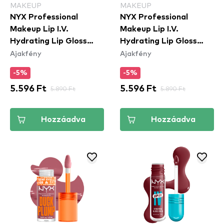
MAKEUP
MAKEUP
NYX Professional
NYX Professional
Makeup Lip I.V.
Makeup Lip I.V.
Hydrating Lip Gloss
Hydrating Lip Gloss
Ajakfény
Ajakfény
Stain - 11 Red-y Set
Stain - 10 Berry Thirsty
Wet
-5%
-5%
5.596 Ft
5.890 Ft
5.596 Ft
5.890 Ft
Hozzáadva
Hozzáadva