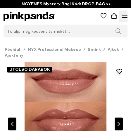
INGYENES Mystery Bag! Kód: DROP-BAG >>
Főoldal
/
NYX Professional Makeup
/
Smink
/
Ajkak
/
Ajakfény
UTOLSÓ DARABOK