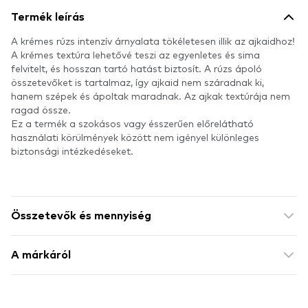
Termék leírás
A krémes rúzs intenzív árnyalata tökéletesen illik az ajkaidhoz!
A krémes textúra lehetővé teszi az egyenletes és sima
felvitelt, és hosszan tartó hatást biztosít. A rúzs ápoló
összetevőket is tartalmaz, így ajkaid nem száradnak ki,
hanem szépek és ápoltak maradnak. Az ajkak textúrája nem
ragad össze.
Ez a termék a szokásos vagy ésszerűen előrelátható
használati körülmények között nem igényel különleges
biztonsági intézkedéseket.
Összetevők és mennyiség
A márkáról