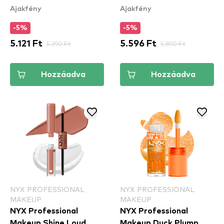
Ajakfény
Ajakfény
- 21 Onyx-Pected
Stain - 13 Cranberry
Splash
-5%
-5%
5.121 Ft
5.390 Ft
5.596 Ft
5.890 Ft
Hozzáadva
Hozzáadva
NYX PROFESSIONAL
NYX PROFESSIONAL
MAKEUP
MAKEUP
NYX Professional
NYX Professional
Makeup Shine Loud
Makeup Duck Plump