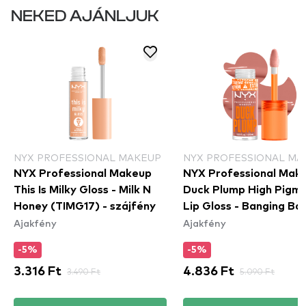
NEKED AJÁNLJUK
NYX PROFESSIONAL MAKEUP
NYX PROFESSIONAL MA
NYX Professional Makeup
NYX Professional Mak
This Is Milky Gloss - Milk N
Duck Plump High Pigm
Honey (TIMG17) - szájfény
Lip Gloss - Banging Ba
Ajakfény
Ajakfény
(DPLL02)
-5%
-5%
3.316 Ft
3.490 Ft
4.836 Ft
5.090 Ft