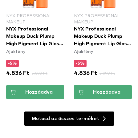
NYX PROFESSIONAL
NYX PROFESSIONAL
MAKEUP
MAKEUP
NYX Professional
NYX Professional
Makeup Duck Plump
Makeup Duck Plump
High Pigment Lip Gloss
High Pigment Lip Gloss
Ajakfény
Ajakfény
- Mocha Me Crazy
- Brown Of Applause
(DPLL07)
(DPLL05)
-5%
-5%
4.836 Ft
5.090 Ft
4.836 Ft
5.090 Ft
Hozzáadva
Hozzáadva
Mutasd az összes terméket