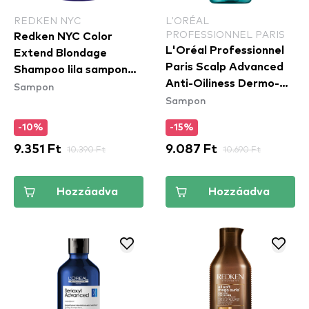
REDKEN NYC
L'ORÉAL
PROFESSIONNEL PARIS
Redken NYC Color
L'Oréal Professionnel
Extend Blondage
Paris Scalp Advanced
Shampoo lila sampon
Anti-Oiliness Dermo-
Sampon
semlegesíti a sárgás
Sampon
Purifier Shampoo
tónusokat
tisztító sampon zsíros
-10%
-15%
fejbőrre
9.351 Ft
10.390 Ft
9.087 Ft
10.690 Ft
Hozzáadva
Hozzáadva