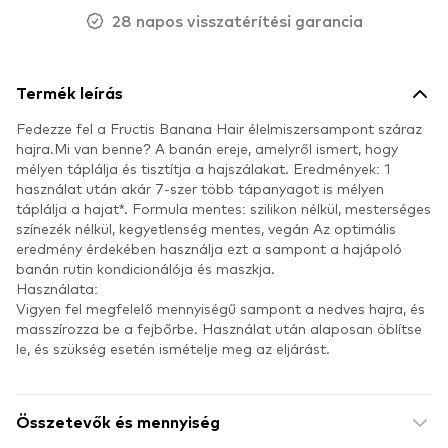
28 napos visszatérítési garancia
Termék leírás
Fedezze fel a Fructis Banana Hair élelmiszersampont száraz
hajra.Mi van benne? A banán ereje, amelyről ismert, hogy
mélyen táplálja és tisztítja a hajszálakat. Eredmények: 1
használat után akár 7-szer több tápanyagot is mélyen
táplálja a hajat*. Formula mentes: szilikon nélkül, mesterséges
színezék nélkül, kegyetlenség mentes, vegán Az optimális
eredmény érdekében használja ezt a sampont a hajápoló
banán rutin kondicionálója és maszkja.
Használata:
Vigyen fel megfelelő mennyiségű sampont a nedves hajra, és
masszírozza be a fejbőrbe. Használat után alaposan öblítse
le, és szükség esetén ismételje meg az eljárást.
Összetevők és mennyiség