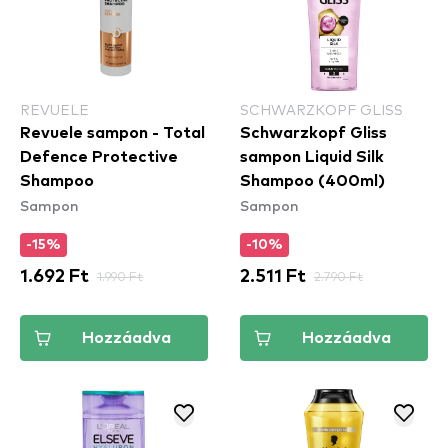
REVUELE
SCHWARZKOPF GLISS
Revuele sampon - Total
Schwarzkopf Gliss
Defence Protective
sampon Liquid Silk
Shampoo
Shampoo (400ml)
Sampon
Sampon
-15%
-10%
1.692 Ft
1.990 Ft
2.511 Ft
2.790 Ft
Hozzáadva
Hozzáadva