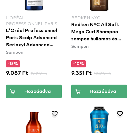
L'ORÉAL
REDKEN NYC
PROFESSIONNEL PARIS
Redken NYC All Soft
L'Oréal Professionnel
Mega Curl Shampoo
Paris Scalp Advanced
sampon hullámos és
Serioxyl Advanced
Sampon
göndör hajra
Sampon
Shampoo hajhullás
elleni, növekedés
-15%
-10%
serkentő sampon
9.087 Ft
10.690 Ft
9.351 Ft
10.390 Ft
Hozzáadva
Hozzáadva