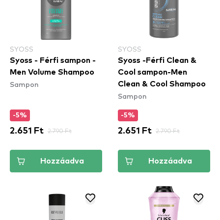
SYOSS
SYOSS
Syoss - Férfi sampon -
Syoss -Férfi Clean &
Men Volume Shampoo
Cool sampon-Men
Sampon
Clean & Cool Shampoo
Sampon
-5%
-5%
2.651 Ft
2.790 Ft
2.651 Ft
2.790 Ft
Hozzáadva
Hozzáadva