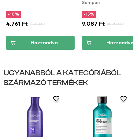
Sampon
Cream Shampoo tisztí
sampon a hullámos és
-10%
-15%
göndör hajra
4.761 Ft
5.290 Ft
9.087 Ft
10.690 Ft
Hozzáadva
Hozzáadva
UGYANABBÓL A KATEGÓRIÁBÓL
SZÁRMAZÓ TERMÉKEK