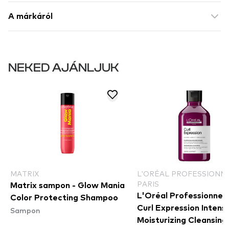
A márkáról
NEKED AJÁNLJUK
MATRIX
L'ORÉAL PROFESSIONN
PARIS
Matrix sampon - Glow Mania
L'Oréal Professionnel 
Color Protecting Shampoo
Curl Expression Intens
Sampon
Moisturizing Cleansing