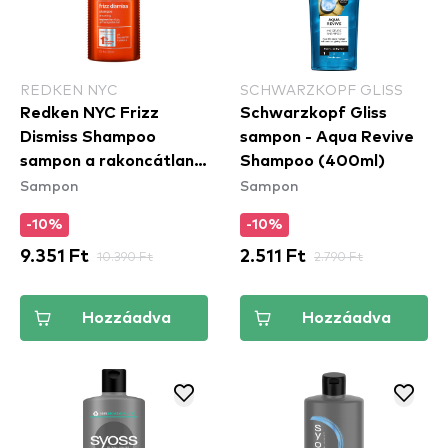
REDKEN NYC
SCHWARZKOPF GLISS
Redken NYC Frizz
Schwarzkopf Gliss
Dismiss Shampoo
sampon - Aqua Revive
sampon a rakoncátlan
Shampoo (400ml)
Sampon
Sampon
és töredezett hajra
-10%
-10%
9.351 Ft
10.390 Ft
2.511 Ft
2.790 Ft
Hozzáadva
Hozzáadva