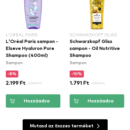
L’ORÉAL PARIS
SCHWARZKOPF GLISS
L'Oréal Paris sampon -
Schwarzkopf Gliss
Elseve Hyaluron Pure
sampon - Oil Nutritive
Shampoo (400ml)
Shampoo
Sampon
Sampon
-8%
-10%
2.199 Ft
2.390 Ft
1.791 Ft
1.990 Ft
Hozzáadva
Hozzáadva
Mutasd az összes terméket