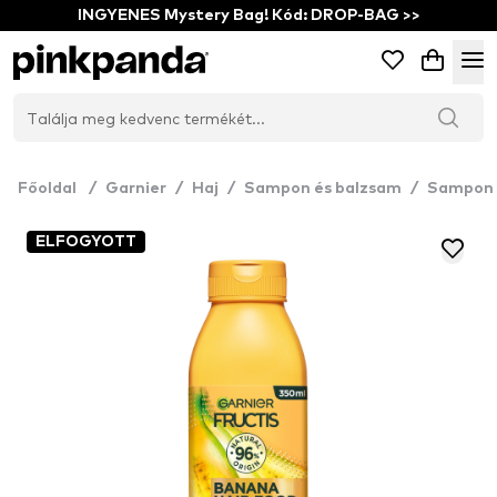
INGYENES Mystery Bag! Kód: DROP-BAG >>
Főoldal
/
Garnier
/
Haj
/
Sampon és balzsam
/
Sampon
ELFOGYOTT