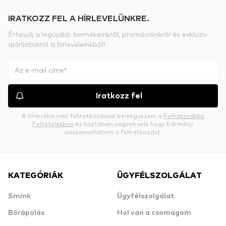
IRATKOZZ FEL A HÍRLEVELÜNKRE.
Értesülj a legújabb termékeinkről, promóciónkról és exkluzív
ajánlatokról a hírleveleinkből!
Iratkozz fel
A hírlevélre való feliratkozással beleegyezem a
Felhasználási
Feltételekben
és tisztában vagyok vele hogy bármikor
visszavonhatom a feliratkozást.
KATEGÓRIÁK
ÜGYFÉLSZOLGÁLAT
Smink
Ügyfélszolgálat
Bőrápolás
Hol van a csomagom