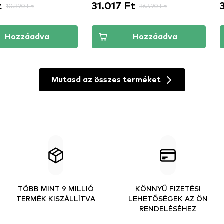
t
31.017 Ft
10.390 Ft
36.490 Ft
Hozzáadva
Hozzáadva
Mutasd az összes terméket
TÖBB MINT 9 MILLIÓ
KÖNNYŰ FIZETÉSI
TERMÉK KISZÁLLÍTVA
LEHETŐSÉGEK AZ ÖN
RENDELÉSÉHEZ