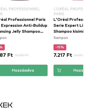
RÉAL PROFESSIONNEL
L'ORÉAL PROFESSIONNEL
IS
PARIS
éal Professionnel Paris
L'Oréal Professionnel Paris
 Expression Anti-Buildup
Serie Expert Liss Unlimited
ansing Jelly Shampoo
Shampoo kisimító sampon
pon
Sampon
ztító sampon a hullámos
hajra a rakoncátlan hajra
göndör hajra
5%
-15%
87 Ft
7.217 Ft
10.690 Ft
8.490 Ft
Hozzáadva
Hozzáadva
KEK