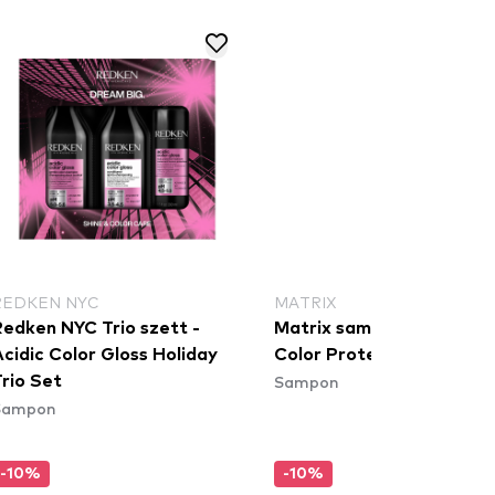
REDKEN NYC
MATRIX
Redken NYC Trio szett -
Matrix sampon - Glow Ma
cidic Color Gloss Holiday
Color Protecting Shamp
Sampon
rio Set
Sampon
-10%
-10%