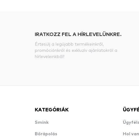
IRATKOZZ FEL A HÍRLEVELÜNKRE.
Értesülj a legújabb termékeinkről,
promóciónkról és exkluzív ajánlatokról a
hírleveleinkből!
KATEGÓRIÁK
ÜGYF
Smink
Ügyfél
Bőrápolás
Hol va