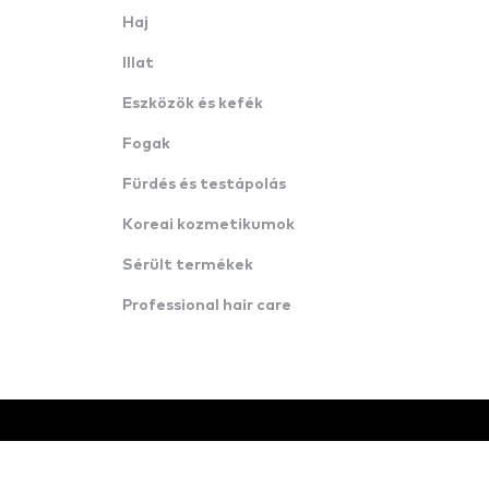
Haj
Illat
Eszközök és kefék
Fogak
Fürdés és testápolás
Koreai kozmetikumok
Sérült termékek
Professional hair care
© Minden jog fenntartva · Konverzija d.o.o.