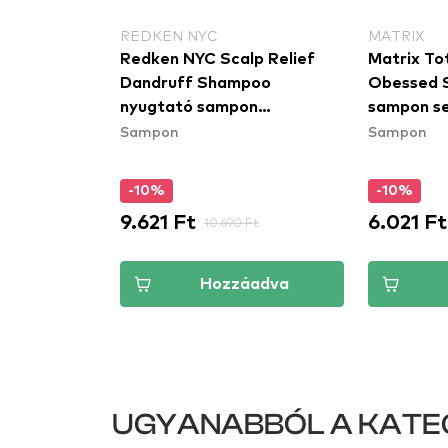
SSIONNEL
REDKEN NYC
MATRIX
Redken NYC Scalp Relief
Matrix Tot
onnel Paris
Dandruff Shampoo
Obessed S
Intense
nyugtató sampon
sampon se
ansing
Sampon
Sampon
korpásodás ellen
sárgás tó
tisztító
os és
-10%
-10%
9.621 Ft
6.021 Ft
0 Ft
10.690 Ft
áadva
Hozzáadva
UGYANABBÓL A KATE