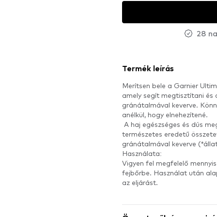
28 na
Termék leírás
Merítsen bele a Garnier Ult
amely segít megtisztítani és 
gránátalmával keverve. Könny
anélkül, hogy elnehezítené.
A haj egészséges és dús meg
természetes eredetű összete
gránátalmával keverve (*álla
Használata:
Vigyen fel megfelelő mennyi
fejbőrbe. Használat után ala
az eljárást.