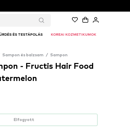
ÜRDÉS ÉS TESTÁPOLÁS
KOREAI KOZMETIKUMOK
Sampon és balzsam
/
Sampon
mpon - Fructis Hair Food
termelon
Elfogyott