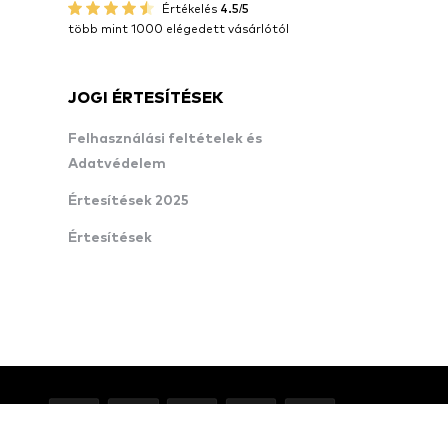
Értékelés
4.5/5
több mint 1000 elégedett vásárlótól
JOGI ÉRTESÍTÉSEK
Felhasználási feltételek és
Adatvédelem
Értesítések 2025
Értesítések