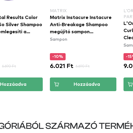
MATRIX
L'O
PAR
al Results Color
Matrix Instacure Instacure
L'Or
o Silver Shampoo
Anti-Breakage Shampoo
Curl
mlegesíti a
megújító sampon
Cle
Sampon
nusokat
hajtöredezés ellen
Sam
tis
és 
-10%
-1
6.021 Ft
9.0
6.690 Ft
6.690 Ft
Hozzáadva
Hozzáadva
GÓRIÁBÓL SZÁRMAZÓ TERMÉ