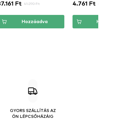
37.161 Ft
4.761 Ft
41.290 Ft
5.290 Ft
Hozzáadva
Hozzáadva
GYORS SZÁLLÍTÁS AZ
ÖN LÉPCSŐHÁZÁIG