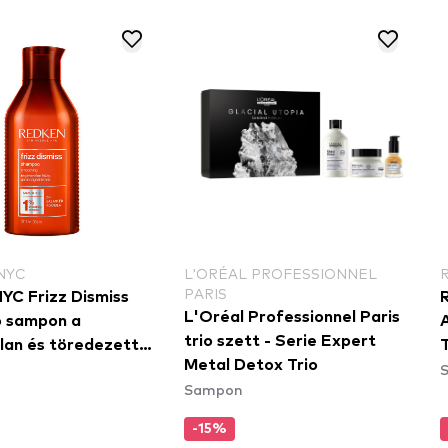
NYC
L'ORÉAL PROFESSIONNEL
PARIS
YC Frizz Dismiss
L'Oréal Professionnel Paris
 sampon a
A
trio szett - Serie Expert
lan és töredezett
T
Metal Detox Trio
Sampon
-15%