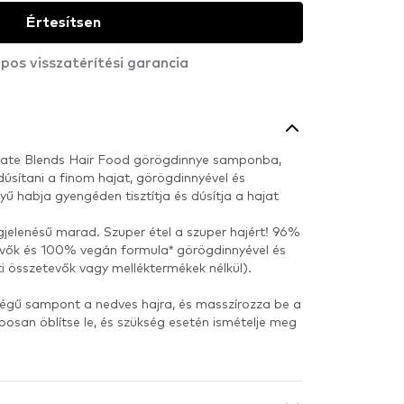
Értesítsen
pos visszatérítési garancia
imate Blends Hair Food görögdinnye samponba,
dúsítani a finom hajat, görögdinnyével és
ű habja gyengéden tisztítja és dúsítja a hajat
jelenésű marad. Szuper étel a szuper hajért! 96%
vők és 100% vegán formula* görögdinnyével és
ti összetevők vagy melléktermékek nélkül).
ségű sampont a nedves hajra, és masszírozza be a
posan öblítse le, és szükség esetén ismételje meg