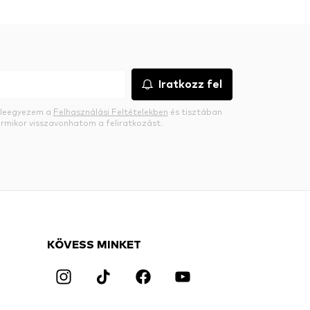
Iratkozz fel
beleegyezem a
Felhasználási Feltételekben
és tisztában
rmikor visszavonhatom a feliratkozást.
KÖVESS MINKET