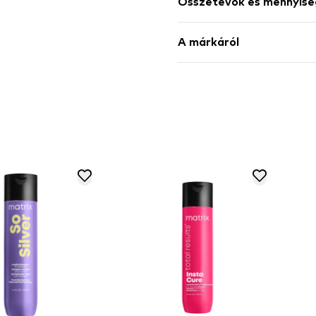
Összetevők és mennyisé
A márkáról