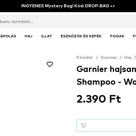
INGYENES Mystery Bag! Kód: DROP-BAG >>
RÁPOLÁS
HAJ
ILLAT
ESZKÖZÖK ÉS KEFÉK
FOGAK
F
Főoldal
/
Garnier
/
Haj
/
Garnier hajsa
Shampoo - Wa
2.390 Ft