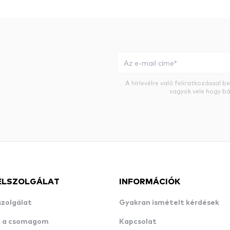
A hírlevélre való feliratkozással 
vagyok vele hogy bá
ÉLSZOLGÁLAT
INFORMÁCIÓK
szolgálat
Gyakran ismételt kérdések
n a csomagom
Kapcsolat