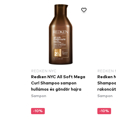
REDKEN NYC
REDKEN 
Redken NYC All Soft Mega
Redken N
Curl Shampoo sampon
Shampoo
hullámos és göndör hajra
rakoncát
Sampon
Sampon
hajra
-10%
-10%