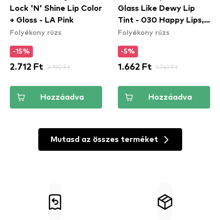
Lock 'N' Shine Lip Color
Glass Like Dewy Lip
+ Gloss - LA Pink
Tint - 030 Happy Lips,
Folyékony rúzs
Folyékony rúzs
Happy Life
-15%
-5%
2.712 Ft
3.190 Ft
1.662 Ft
1.749 Ft
Hozzáadva
Hozzáadva
Mutasd az összes terméket