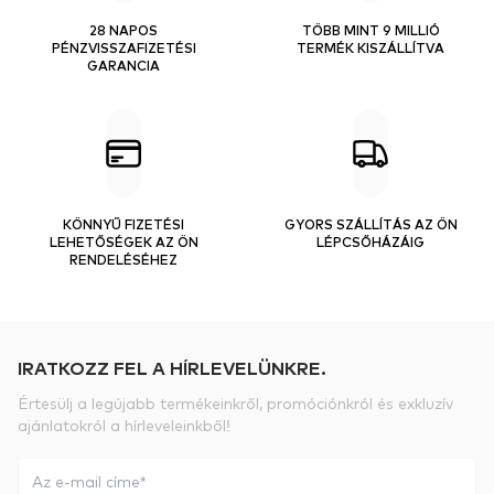
28 NAPOS
TÖBB MINT 9 MILLIÓ
PÉNZVISSZAFIZETÉSI
TERMÉK KISZÁLLÍTVA
GARANCIA
KÖNNYŰ FIZETÉSI
GYORS SZÁLLÍTÁS AZ ÖN
LEHETŐSÉGEK AZ ÖN
LÉPCSŐHÁZÁIG
RENDELÉSÉHEZ
IRATKOZZ FEL A HÍRLEVELÜNKRE.
Értesülj a legújabb termékeinkről, promóciónkról és exkluzív
ajánlatokról a hírleveleinkből!