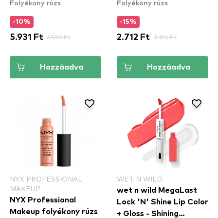
Folyékony rúzs
Folyékony rúzs
Coquelic'Hot
Energy
-10%
-15%
5.931 Ft
6.590 Ft
2.712 Ft
3.190 Ft
Hozzáadva
Hozzáadva
NYX PROFESSIONAL
WET N WILD
MAKEUP
wet n wild MegaLast
NYX Professional
Lock 'N' Shine Lip Color
Makeup folyékony rúzs
+ Gloss - Shining