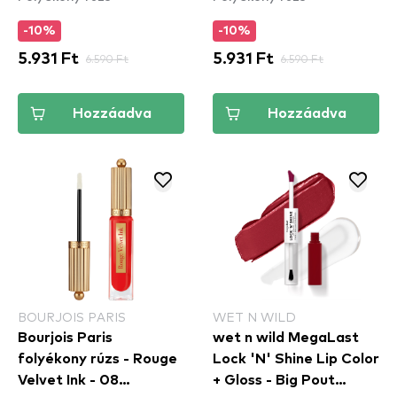
-10%
-10%
5.931 Ft
6.590 Ft
5.931 Ft
6.590 Ft
Hozzáadva
Hozzáadva
BOURJOIS PARIS
WET N WILD
Bourjois Paris
wet n wild MegaLast
folyékony rúzs - Rouge
Lock 'N' Shine Lip Color
Velvet Ink - 08
+ Gloss - Big Pout