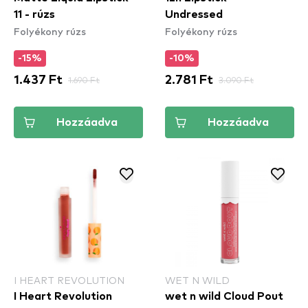
11 - rúzs
Undressed
Folyékony rúzs
Folyékony rúzs
-15%
-10%
1.437 Ft
1.690 Ft
2.781 Ft
3.090 Ft
Hozzáadva
Hozzáadva
I HEART REVOLUTION
WET N WILD
I Heart Revolution
wet n wild Cloud Pout