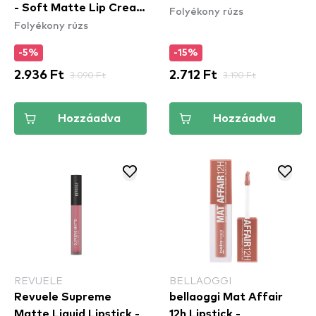
- Soft Matte Lip Cream
Folyékony rúzs
Hibiscus
Folyékony rúzs
– Athens (SMLC15)
-5%
-15%
2.936 Ft
3.090 Ft
2.712 Ft
3.190 Ft
Hozzáadva
Hozzáadva
REVUELE
BELLAOGGI
Revuele Supreme
bellaoggi Mat Affair
Matte Liquid Lipstick -
12h Lipstick -