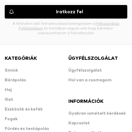
Iratkozz fel
A hírlevélre való feliratkozással beleegyezem a
Felhasználási
Feltételekben
és tisztában vagyok vele hogy bármikor
visszavonhatom a feliratkozást.
KATEGÓRIÁK
ÜGYFÉLSZOLGÁLAT
Smink
Ügyfélszolgálat
Bőrápolás
Hol van a csomagom
Haj
Illat
INFORMÁCIÓK
Eszközök és kefék
Gyakran ismételt kérdések
Fogak
Kapcsolat
Fürdés és testápolás