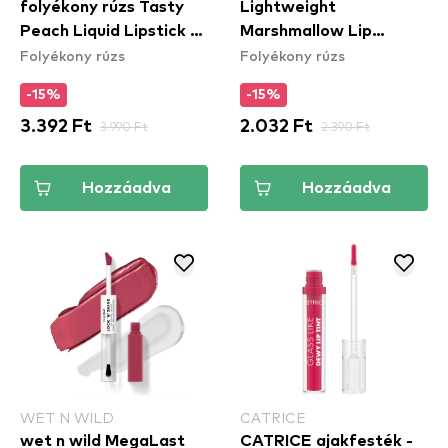
folyékony rúzs Tasty
Lightweight
Peach Liquid Lipstick -
Marshmallow Lip
Folyékony rúzs
Folyékony rúzs
Delight
Mousse - Marshmallow
Madness (1111921E)
-15%
-15%
3.392 Ft
3.990 Ft
2.032 Ft
2.390 Ft
Hozzáadva
Hozzáadva
WET N WILD
CATRICE
wet n wild MegaLast
CATRICE ajakfesték -