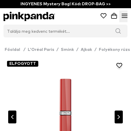
INGYENES Mystery Bag! Kód: DROP-BAG >>
Főoldal
/
L’Oréal Paris
/
Smink
/
Ajkak
/
Folyékony rúzs
ELFOGYOTT