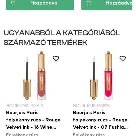
Hozzáadva
Hozzáadva
UGYANABBÓL A KATEGÓRIÁBÓL
SZÁRMAZÓ TERMÉKEK
BOURJOIS PARIS
BOURJOIS PARIS
Bourjois Paris
Bourjois Paris
folyékony rúzs - Rouge
folyékony rúzs - Rouge
Velvet Ink - 16 Wine
Velvet Ink - 07 Fushia
Folyékony rúzs
Folyékony rúzs
More Time
Cha Cha