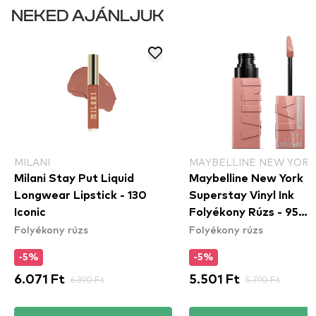
NEKED AJÁNLJUK
MILANI
MAYBELLINE NEW YORK
Milani Stay Put Liquid
Maybelline New York
Longwear Lipstick - 130
Superstay Vinyl Ink
Iconic
Folyékony Rúzs - 95
Folyékony rúzs
Folyékony rúzs
Captivated
-5%
-5%
6.071 Ft
6.390 Ft
5.501 Ft
5.790 Ft