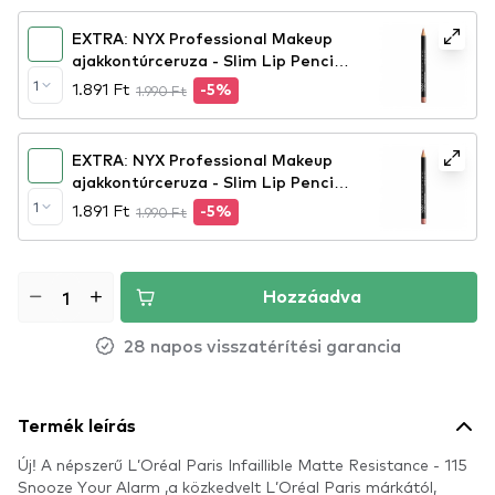
EXTRA: NYX Professional Makeup
ajakkontúrceruza - Slim Lip Pencil –
Natural (SPL810)
1
1.891 Ft
1.990 Ft
-5%
EXTRA: NYX Professional Makeup
ajakkontúrceruza - Slim Lip Pencil –
Nude Pink (SPL858)
1
1.891 Ft
1.990 Ft
-5%
Hozzáadva
28 napos visszatérítési garancia
Termék leírás
Új! A népszerű L’Oréal Paris Infaillible Matte Resistance - 115
Snooze Your Alarm ,a közkedvelt L’Oréal Paris márkától,