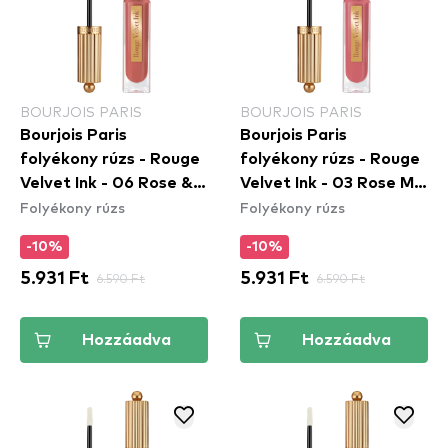
BOURJOIS PARIS
BOURJOIS PARIS
Bourjois Paris
Bourjois Paris
folyékony rúzs - Rouge
folyékony rúzs - Rouge
Velvet Ink - 06 Rose &
Velvet Ink - 03 Rose Me
Folyékony rúzs
Folyékony rúzs
Merveille
Tender
-10%
-10%
5.931 Ft
6.590 Ft
5.931 Ft
6.590 Ft
Hozzáadva
Hozzáadva