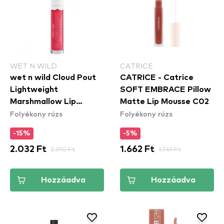
WET N WILD
CATRICE
wet n wild Cloud Pout
CATRICE - Catrice
Lightweight
SOFT EMBRACE Pillow
Marshmallow Lip
Matte Lip Mousse C02
Folyékony rúzs
Folyékony rúzs
Mousse - Fluff You
(1111920E)
-15%
-5%
2.032 Ft
2.390 Ft
1.662 Ft
1.749 Ft
Hozzáadva
Hozzáadva