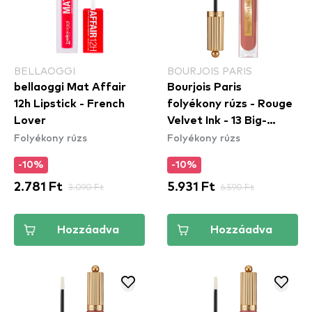
BELLAOGGI
BOURJOIS PARIS
bellaoggi Mat Affair
Bourjois Paris
12h Lipstick - French
folyékony rúzs - Rouge
Lover
Velvet Ink - 13 Big-
Folyékony rúzs
Folyékony rúzs
Seller
-10%
-10%
2.781 Ft
3.090 Ft
5.931 Ft
6.590 Ft
Hozzáadva
Hozzáadva