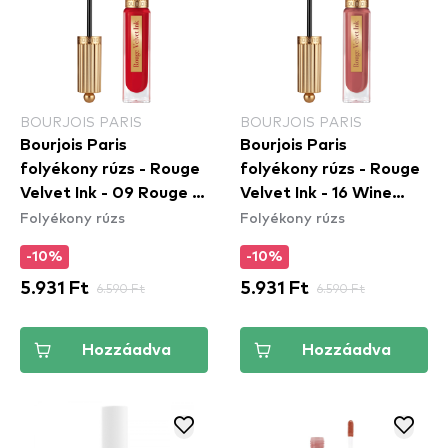
BOURJOIS PARIS
BOURJOIS PARIS
Bourjois Paris
Bourjois Paris
folyékony rúzs - Rouge
folyékony rúzs - Rouge
Velvet Ink - 09 Rouge A
Velvet Ink - 16 Wine
Folyékony rúzs
Folyékony rúzs
Reves
More Time
-10%
-10%
5.931 Ft
6.590 Ft
5.931 Ft
6.590 Ft
Hozzáadva
Hozzáadva