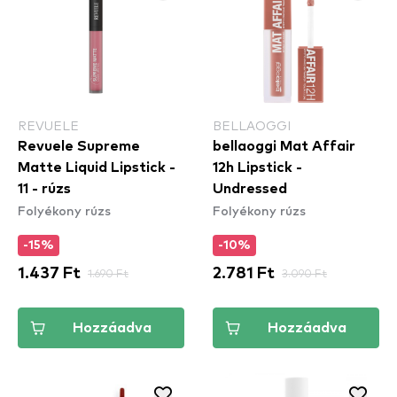
REVUELE
BELLAOGGI
Revuele Supreme
bellaoggi Mat Affair
Matte Liquid Lipstick -
12h Lipstick -
11 - rúzs
Undressed
Folyékony rúzs
Folyékony rúzs
-15%
-10%
1.437 Ft
1.690 Ft
2.781 Ft
3.090 Ft
Hozzáadva
Hozzáadva