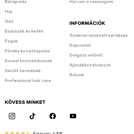
Bőrápolás
Hol van a csomagom
Haj
Illat
INFORMÁCIÓK
Eszközök és kefék
Gyakran ismételt kérdések
Fogak
Kapcsolat
Fürdés és testápolás
Dolgozz velünk!
Koreai kozmetikumok
Ajándékutalványok
Sérült termékek
Rólunk
Professional hair care
KÖVESS MINKET
Értékelés
4.5/5