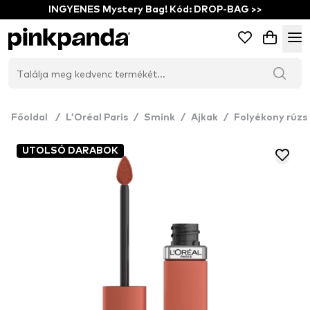
INGYENES Mystery Bag! Kód: DROP-BAG >>
Főoldal
/
L’Oréal Paris
/
Smink
/
Ajkak
/
Folyékony rúzs
UTOLSÓ DARABOK