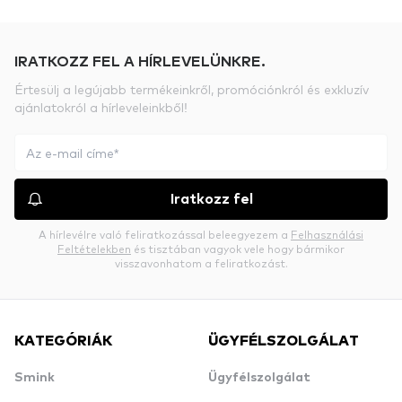
IRATKOZZ FEL A HÍRLEVELÜNKRE.
Értesülj a legújabb termékeinkről, promóciónkról és exkluzív
ajánlatokról a hírleveleinkből!
Iratkozz fel
A hírlevélre való feliratkozással beleegyezem a
Felhasználási
Feltételekben
és tisztában vagyok vele hogy bármikor
visszavonhatom a feliratkozást.
KATEGÓRIÁK
ÜGYFÉLSZOLGÁLAT
Smink
Ügyfélszolgálat