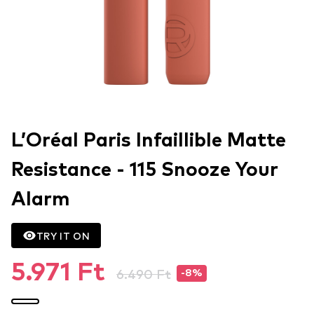
L’Oréal Paris Infaillible Matte
Resistance - 115 Snooze Your
Alarm
TRY IT ON
5.971 Ft
6.490 Ft
-8%