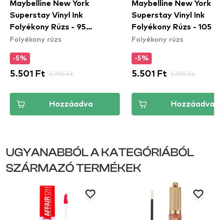
Maybelline New York
Maybelline New York
Superstay Vinyl Ink
Superstay Vinyl Ink
Folyékony Rúzs - 95
Folyékony Rúzs - 105 
Folyékony rúzs
Folyékony rúzs
Captivated
-5%
-5%
5.501 Ft
5.790 Ft
5.501 Ft
5.790 Ft
Hozzáadva
Hozzáadva
UGYANABBÓL A KATEGÓRIÁBÓL
SZÁRMAZÓ TERMÉKEK