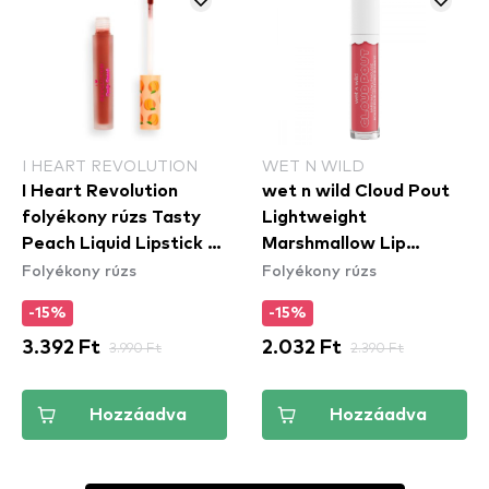
I HEART REVOLUTION
WET N WILD
I Heart Revolution
wet n wild Cloud Pout
folyékony rúzs Tasty
Lightweight
Peach Liquid Lipstick -
Marshmallow Lip
Folyékony rúzs
Folyékony rúzs
Delight
Mousse - Marshmallow
Madness (1111921E)
-15%
-15%
3.392 Ft
3.990 Ft
2.032 Ft
2.390 Ft
Hozzáadva
Hozzáadva