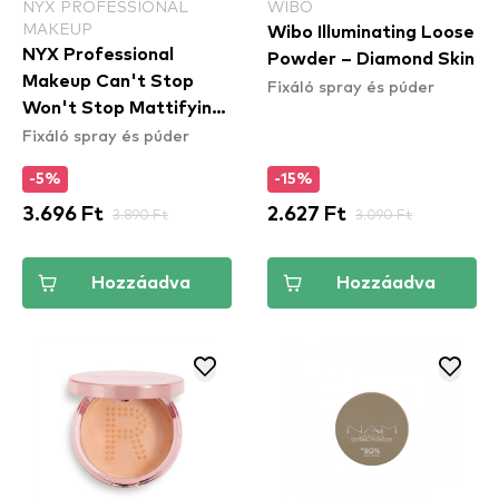
NYX PROFESSIONAL
WIBO
MAKEUP
Wibo Illuminating Loose
NYX Professional
Powder – Diamond Skin
Makeup Can't Stop
Fixáló spray és púder
Won't Stop Mattifying
Fixáló spray és púder
Powder - Bright Peach
(CSWSM13) - arcpúder
-5%
-15%
3.696 Ft
3.890 Ft
2.627 Ft
3.090 Ft
Hozzáadva
Hozzáadva