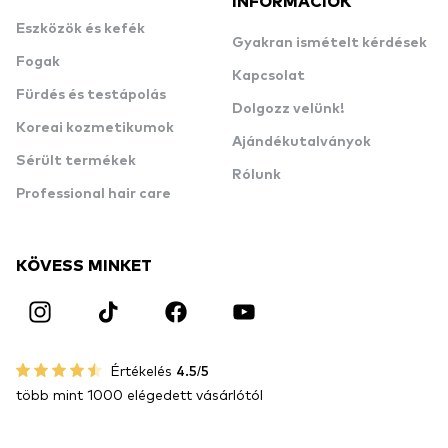
INFORMÁCIÓK
Eszközök és kefék
Gyakran ismételt kérdések
Fogak
Kapcsolat
Fürdés és testápolás
Dolgozz velünk!
Koreai kozmetikumok
Ajándékutalványok
Sérült termékek
Rólunk
Professional hair care
KÖVESS MINKET
Értékelés
4.5/5
több mint 1000 elégedett vásárlótól