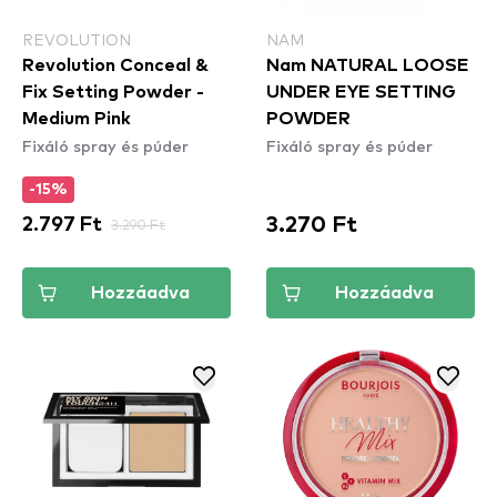
REVOLUTION
NAM
Revolution Conceal &
Nam NATURAL LOOSE
Fix Setting Powder -
UNDER EYE SETTING
Medium Pink
POWDER
Fixáló spray és púder
Fixáló spray és púder
-15%
3.270 Ft
2.797 Ft
3.290 Ft
Hozzáadva
Hozzáadva