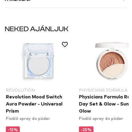
NEKED AJÁNLJUK
REVOLUTION
PHYSICIANS FORMULA
Revolution Mood Switch
Physicians Formula Ros
Aura Powder - Universal
Day Set & Glow - Sunli
Prism
Glow
Fixáló spray és púder
Fixáló spray és púder
-15%
-25%