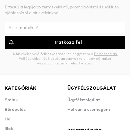
Értesülj a legújabb termékeinkről, promóciónkról és exkluzív
ajánlatokról a hírleveleinkből!
Iratkozz fel
A hírlevélre való feliratkozással beleegyezem a
Felhasználási
Feltételekben
és tisztában vagyok vele hogy bármikor
visszavonhatom a feliratkozást.
KATEGÓRIÁK
ÜGYFÉLSZOLGÁLAT
Smink
Ügyfélszolgálat
Bőrápolás
Hol van a csomagom
Haj
Illat