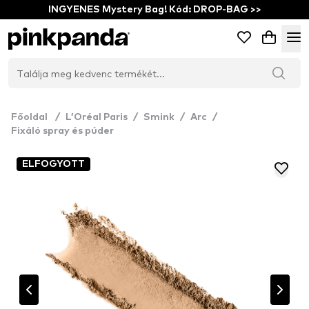
INGYENES Mystery Bag! Kód: DROP-BAG >>
Főoldal
/
L’Oréal Paris
/
Smink
/
Arc
/
Fixáló spray és púder
ELFOGYOTT