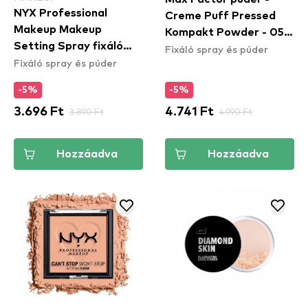
NYX Professional
Creme Puff Pressed
Makeup Makeup
Kompakt Powder - 05
Setting Spray fixáló
Fixáló spray és púder
Translucent
Fixáló spray és púder
spray – Matte Finish
-5%
-5%
3.696 Ft
3.890 Ft
4.741 Ft
4.990 Ft
Hozzáadva
Hozzáadva