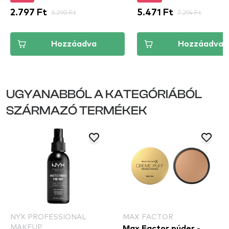
2.797 Ft
3.290 Ft
5.471 Ft
7.294 Ft
Hozzáadva
Hozzáadva
UGYANABBÓL A KATEGÓRIÁBÓL
SZÁRMAZÓ TERMÉKEK
NYX PROFESSIONAL
MAX FACTOR
MAKEUP
Max Factor púder -