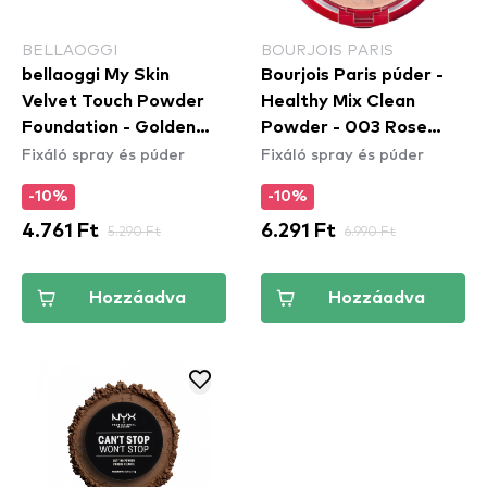
BELLAOGGI
BOURJOIS PARIS
bellaoggi My Skin
Bourjois Paris púder -
Velvet Touch Powder
Healthy Mix Clean
Foundation - Golden
Powder - 003 Rose
Fixáló spray és púder
Fixáló spray és púder
Beige
Beige
-10%
-10%
4.761 Ft
5.290 Ft
6.291 Ft
6.990 Ft
Hozzáadva
Hozzáadva