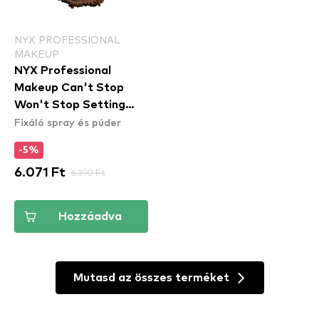
NYX PROFESSIONAL
MAKEUP
NYX Professional
Makeup Can't Stop
Won't Stop Setting
Fixáló spray és púder
Powder fixáló púder -
Deep
-5%
6.071 Ft
6.390 Ft
Hozzáadva
Mutasd az összes terméket