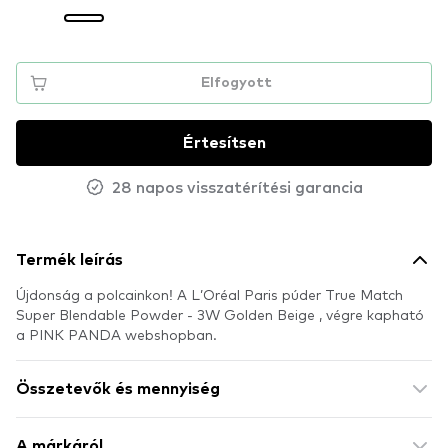
Elfogyott
Értesítsen
28 napos visszatérítési garancia
Termék leírás
Újdonság a polcainkon! A L’Oréal Paris púder True Match
Super Blendable Powder - 3W Golden Beige , végre kapható
a PINK PANDA webshopban.
Összetevők és mennyiség
A márkáról