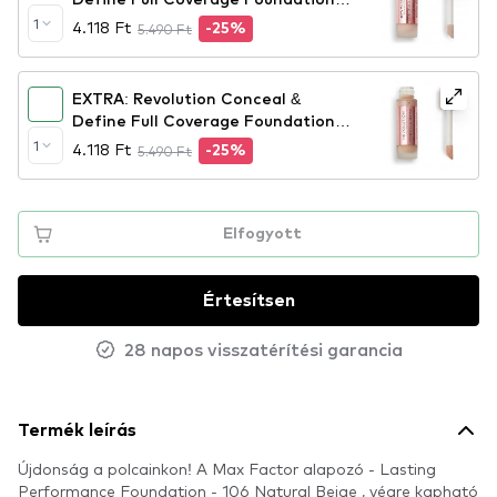
folyékony alapozó - F3
1
4.118 Ft
5.490 Ft
-25%
EXTRA: Revolution Conceal &
Define Full Coverage Foundation
folyékony alapozó - F7
1
4.118 Ft
5.490 Ft
-25%
Elfogyott
Értesítsen
28 napos visszatérítési garancia
Termék leírás
Újdonság a polcainkon! A Max Factor alapozó - Lasting
Performance Foundation - 106 Natural Beige , végre kapható