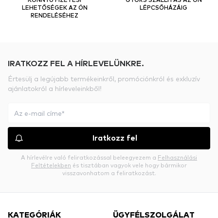
LEHETŐSÉGEK AZ ÖN
LÉPCSŐHÁZÁIG
RENDELÉSÉHEZ
IRATKOZZ FEL A HÍRLEVELÜNKRE.
Értesülj a legújabb termékeinkről, promóciónkról és exkluzív
ajánlatokról a hírleveleinkből!
Iratkozz fel
A hírlevélre való feliratkozással beleegyezem a
Felhasználási
Feltételekben
és tisztában vagyok vele hogy bármikor
visszavonhatom a feliratkozást.
KATEGÓRIÁK
ÜGYFÉLSZOLGÁLAT