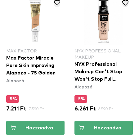
MAX FACTOR
NYX PROFESSIONAL
MAKEUP
Max Factor Miracle
NYX Professional
Pure Skin Improving
Makeup Can't Stop
Alapozó - 75 Golden
Won't Stop Full
Alapozó
Alapozó
Coverage Foundation
teljes fedésű alapozó -
-5%
-5%
Light Porcelain
7.211 Ft
7.590 Ft
6.261 Ft
6.590 Ft
Hozzáadva
Hozzáadva