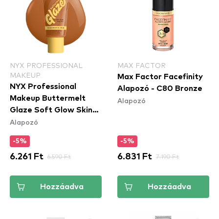
NYX PROFESSIONAL
MAX FACTOR
MAKEUP
Max Factor Facefinity
NYX Professional
Alapozó - C80 Bronze
Makeup Buttermelt
Alapozó
Glaze Soft Glow Skin
Alapozó
Tint SPF30 - Praline
Butta
-5%
-5%
6.261 Ft
6.590 Ft
6.831 Ft
7.190 Ft
Hozzáadva
Hozzáadva