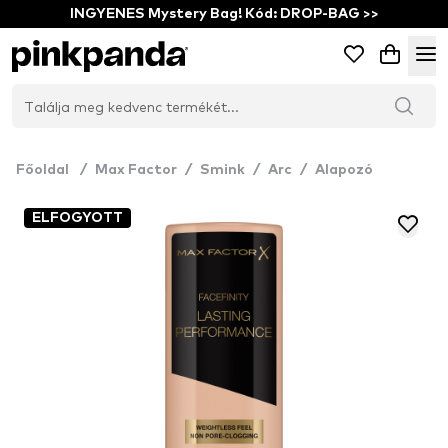
INGYENES Mystery Bag! Kód: DROP-BAG >>
Főoldal
/
Max Factor
/
Smink
/
Arc
/
Alapozó
ELFOGYOTT