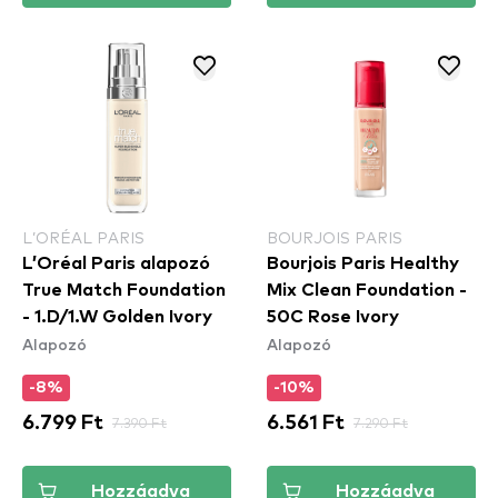
L’ORÉAL PARIS
BOURJOIS PARIS
L’Oréal Paris alapozó
Bourjois Paris Healthy
True Match Foundation
Mix Clean Foundation -
- 1.D/1.W Golden Ivory
50C Rose Ivory
Alapozó
Alapozó
-8%
-10%
6.799 Ft
7.390 Ft
6.561 Ft
7.290 Ft
Hozzáadva
Hozzáadva