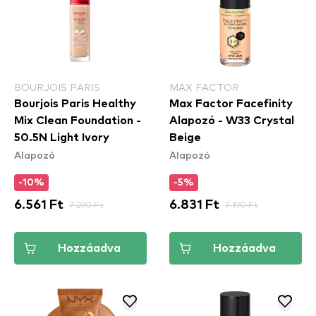
BOURJOIS PARIS
MAX FACTOR
Bourjois Paris Healthy
Max Factor Facefinity
Mix Clean Foundation -
Alapozó - W33 Crystal
50.5N Light Ivory
Beige
Alapozó
Alapozó
-10%
-5%
6.561 Ft
7.290 Ft
6.831 Ft
7.190 Ft
Hozzáadva
Hozzáadva