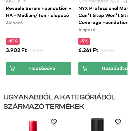
REVUELE
NYX PROFESSIONAL MA
Revuele Serum Foundation +
NYX Professional Mak
HA - Medium/Tan - alapozó
Can't Stop Won't Stop
Alapozó
Coverage Foundation t
Alapozó
fedésű alapozó - Class
Tan
-15%
-5%
3.902 Ft
4.590 Ft
6.261 Ft
6.590 Ft
Hozzáadva
Hozzáadva
UGYANABBÓL A KATEGÓRIÁBÓL
SZÁRMAZÓ TERMÉKEK