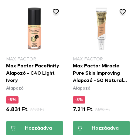
MAX FACTOR
MAX FACTOR
Max Factor Facefinity
Max Factor Miracle
Alapozó - C40 Light
Pure Skin Improving
Ivory
Alapozó - 50 Natural
Alapozó
Alapozó
Rose
-5%
-5%
6.831 Ft
7.190 Ft
7.211 Ft
7.590 Ft
Hozzáadva
Hozzáadva