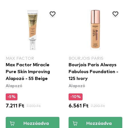
MAX FACTOR
BOURJOIS PARIS
Max Factor Miracle
Bourjois Paris Always
Pure Skin Improving
Fabulous Foundation -
Alapozó - 55 Beige
125 Ivory
Alapozó
Alapozó
-5%
-10%
7.211 Ft
7.590 Ft
6.561 Ft
7.290 Ft
Hozzáadva
Hozzáadva