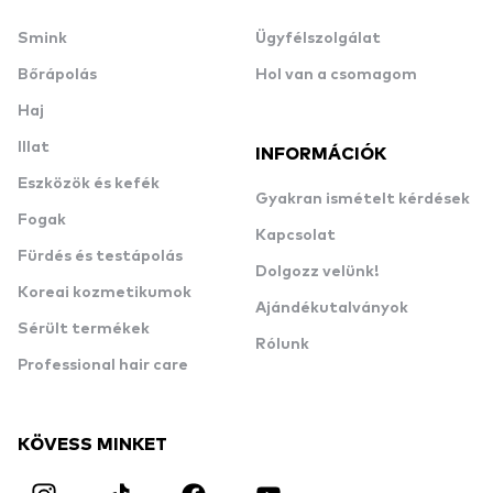
Smink
Ügyfélszolgálat
Bőrápolás
Hol van a csomagom
Haj
Illat
INFORMÁCIÓK
Eszközök és kefék
Gyakran ismételt kérdések
Fogak
Kapcsolat
Fürdés és testápolás
Dolgozz velünk!
Koreai kozmetikumok
Ajándékutalványok
Sérült termékek
Rólunk
Professional hair care
KÖVESS MINKET