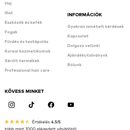
Haj
Illat
INFORMÁCIÓK
Eszközök és kefék
Gyakran ismételt kérdések
Fogak
Kapcsolat
Fürdés és testápolás
Dolgozz velünk!
Koreai kozmetikumok
Ajándékutalványok
Sérült termékek
Rólunk
Professional hair care
KÖVESS MINKET
Értékelés
4.5/5
több mint 1000 elégedett vásárlótól