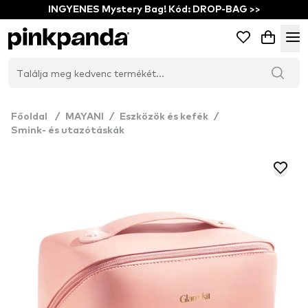
INGYENES Mystery Bag! Kód: DROP-BAG >>
Főoldal
/
MAYANI
/
Eszközök és kefék
/
Smink- és utazótáskák