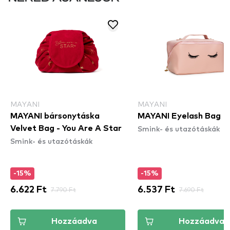
MAYANI
MAYANI
MAYANI bársonytáska
MAYANI Eyelash Bag
Smink- és utazótáskák
Velvet Bag - You Are A Star
Smink- és utazótáskák
-15%
-15%
6.622 Ft
7.790 Ft
6.537 Ft
7.690 Ft
Hozzáadva
Hozzáadva