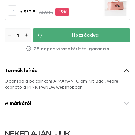
1
6.537 Ft
7.690 Ft
-15%
Hozzáadva
28 napos visszatérítési garancia
Termék leírás
Újdonság a polcainkon! A MAYANI Glam Kit Bag , végre
kapható a PINK PANDA webshopban.
A márkáról
NEKED AJÁNLJUK