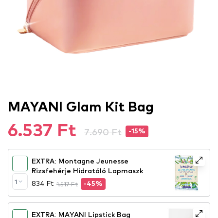
MAYANI Glam Kit Bag
6.537 Ft
7.690 Ft
-15%
EXTRA: Montagne Jeunesse
Rizsfehérje Hidratáló Lapmaszk
24H Hydration Rice Protein Sheet
1
834 Ft
1.517 Ft
-45%
Mask
EXTRA: MAYANI Lipstick Bag